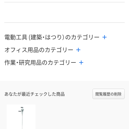
XJ08393
P815681
P815682
号
直送品
直送品
わずか
在庫
8月26日（水）まで
8月26日（水）まで
8月12日（水）
お届け日
電動工具 (建築・はつり）のカテゴリー
数量
数量
数量
オフィス用品のカテゴリー
カゴへ
カゴへ
カ
作業・研究用品のカテゴリー
あなたが最近チェックした商品
閲覧履歴の削除