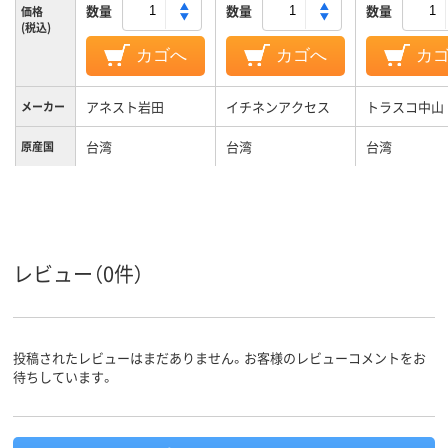
数量
数量
数量
価格
(税込)
カゴへ
カゴへ
カ
アネスト岩田
イチネンアクセス
トラスコ中山
メーカー
台湾
台湾
台湾
原産国
レビュー（0件）
投稿されたレビューはまだありません。お客様のレビューコメントをお
待ちしています。