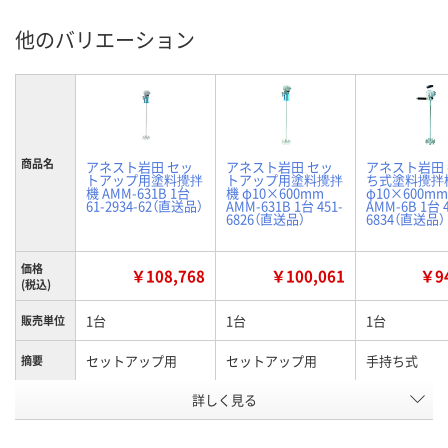
他のバリエーション
商品名
アネスト岩田 セッ
アネスト岩田 セッ
アネスト岩田
トアップ用塗料攪拌
トアップ用塗料攪拌
ち式塗料攪拌
機 AMM-631B 1台
機 φ10×600mm
φ10×600mm
61-2934-62（直送品）
AMM-631B 1台 451-
AMM-6B 1台 4
6826（直送品）
6834（直送品）
価格
￥108,768
￥100,061
￥94
(税込)
1台
1台
1台
販売単位
セットアップ用
セットアップ用
手持ち式
摘要
使用可能
詳しく見る
1Pa・s以下
1Pa・s以下
1Pa・s以下
粘度範囲
お申込番