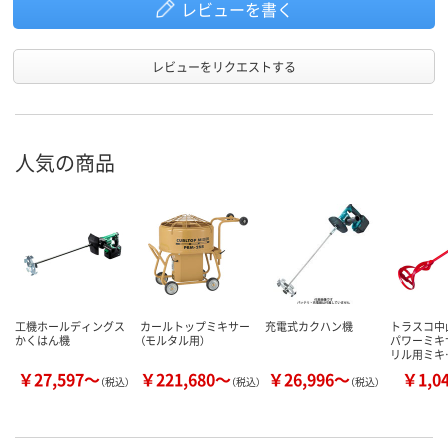
レビューを書く
レビューをリクエストする
人気の商品
工機ホールディングス
カールトップミキサー
充電式カクハン機
トラスコ中山
かくはん機
（モルタル用）
パワーミキ
リル用ミキ
￥27,597～
￥221,680～
￥26,996～
￥1,0
（税込）
（税込）
（税込）