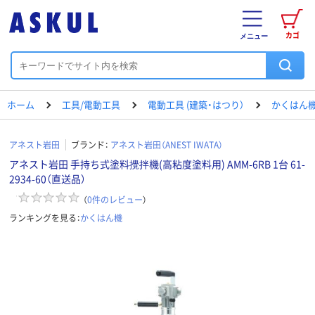
カゴ
メニュー
ホーム
工具/電動工具
電動工具 (建築・はつり）
かくはん
アネスト岩田
ブランド：
アネスト岩田（ANEST IWATA）
アネスト岩田 手持ち式塗料攪拌機(高粘度塗料用) AMM-6RB 1台 61-
2934-60（直送品）
（
0
件のレビュー
）
ランキングを見る：
かくはん機