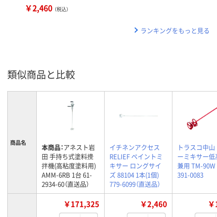
￥2,460
（税込）
ランキングをもっと見る
類似商品と比較
商品名
本商品：
アネスト岩
イチネンアクセス
トラスコ中山
田 手持ち式塗料攪
RELIEF ペイントミ
ーミキサー低
拌機(高粘度塗料用)
キサー ロングサイ
兼用 TM-90W
AMM-6RB 1台 61-
ズ 88104 1本(1個)
391-0083
2934-60（直送品）
779-6099（直送品）
￥171,325
￥2,460
￥1