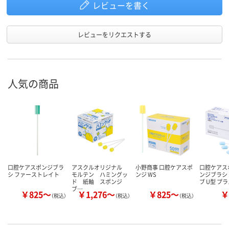
レビューを書く
レビューをリクエストする
人気の商品
口腔ケアスポンジブラ
アスクルオリジナル
小野商事 口腔ケアスポ
口腔ケアス
シ ファーストレイト
モルテン ハミングッ
ンジ WS
ンジブラシ
ド 紙軸 スポンジ
ブ U型 プ
ブ…
￥825～
￥1,276～
￥825～
￥
（税込）
（税込）
（税込）