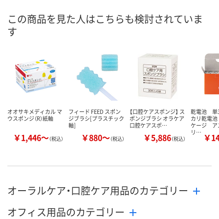
この商品を見た人はこちらも検討されていま
す
オオサキメディカル マ
フィード FEED スポン
【口腔ケアスポンジ】 ス
乾電池 単
ウスポンジ（R）紙軸
ジブラシ[プラスチック
ポンジブラシ オラケア
カリ乾電池
軸]
口腔ケアスポ…
ケージ ア
リ…
￥1,446～
￥880～
￥5,886
￥1
（税込）
（税込）
（税込）
オーラルケア・口腔ケア用品のカテゴリー
オフィス用品のカテゴリー