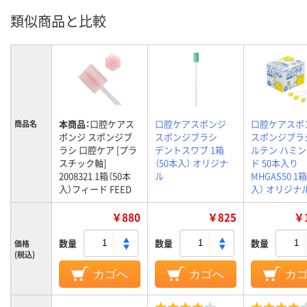
類似商品と比較
本商品：
口腔ケアス
口腔ケアスポンジ
口腔ケアスポ
商品名
ポンジ スポンジブ
スポンジブラシ
スポンジブラ
ラシ 口腔ケア [プラ
デントスワブ 1箱
ルテン ハミ
スチック軸]
（50本入） オリジナ
ド 50本入り
2008321 1箱（50本
ル
MHGAS50 1
入）フィード FEED
入） オリジナ
￥880
￥825
￥1
数量
数量
数量
価格
(税込)
カゴへ
カゴへ
カ