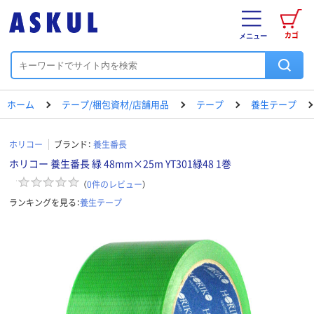
カゴ
メニュー
ホーム
テープ/梱包資材/店舗用品
テープ
養生テープ
ホリコー
ブランド：
養生番長
ホリコー 養生番長 緑 48mm×25m YT301緑48 1巻
（
0
件のレビュー
）
ランキングを見る：
養生テープ