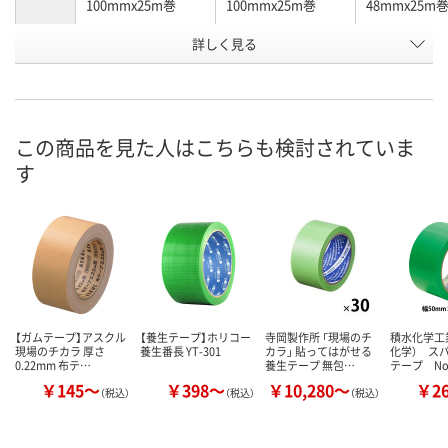
100mmx25m巻
100mmx25m巻
48mmx25m
詳しく見る
緑
緑
白
カラー
お申込番
WJ40903
W577616
WJ40901
号
あり
6点
あり
在庫
この商品を見た人はこちらも検討されていま
す
8月11日（火）
8月11日（火）
8月11日（火）
お届け日
数量
数量
数量
カゴへ
カゴへ
カ
【ガムテープ】アスクル
【養生テープ】ホリコー
寺岡製作所 「現場のチ
積水化学工
現場のチカラ 厚さ
養生番長 YT-301
カラ」 貼ってはがせる
化学） ス
0.22mm 布テ…
養生テープ 無包…
テープ No
￥145～
￥398～
￥10,280～
￥2
（税込）
（税込）
（税込）