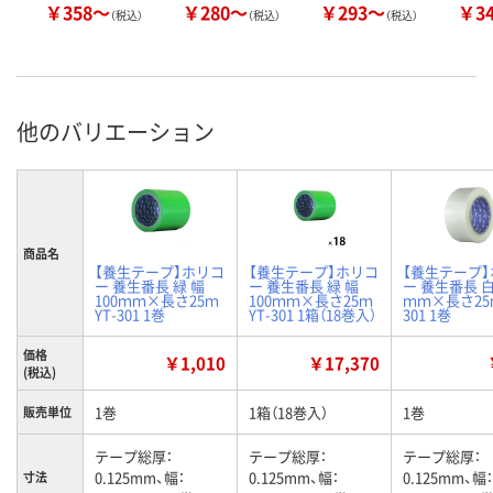
￥358～
￥280～
￥293～
￥3
（税込）
（税込）
（税込）
他のバリエーション
商品名
【養生テープ】ホリコ
【養生テープ】ホリコ
【養生テープ
ー 養生番長 緑 幅
ー 養生番長 緑 幅
ー 養生番長 白
100ｍｍ×長さ25ｍ
100ｍｍ×長さ25ｍ
ｍｍ×長さ25ｍ
YT-301 1巻
YT-301 1箱（18巻入）
301 1巻
価格
￥1,010
￥17,370
(税込)
1巻
1箱（18巻入）
1巻
販売単位
テープ総厚：
テープ総厚：
テープ総厚：
0.125mm、幅：
0.125mm、幅：
0.125mm、幅：
寸法