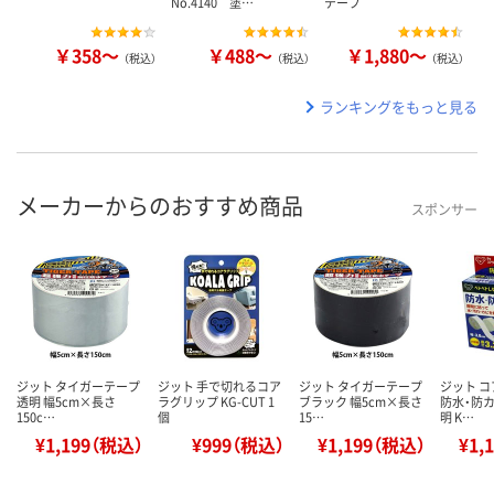
No.4140 塗…
テープ
￥358～
￥488～
￥1,880～
（税込）
（税込）
（税込）
ランキングをもっと見る
メーカーからのおすすめ商品
スポンサー
ジット タイガーテープ
ジット 手で切れるコア
ジット タイガーテープ
ジット 
透明 幅5cm×長さ
ラグリップ KG-CUT 1
ブラック 幅5cm×長さ
防水・防カ
150c…
個
15…
明 K…
¥1,199（税込）
¥999（税込）
¥1,199（税込）
¥1,