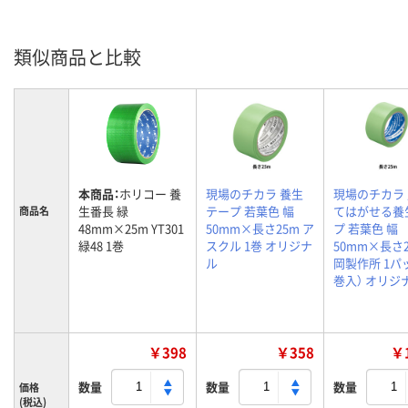
類似商品と比較
本商品：
ホリコー 養
現場のチカラ 養生
現場のチカラ
生番長 緑
テープ 若葉色 幅
てはがせる養
商品名
48mm×25m YT301
50mm×長さ25m ア
プ 若葉色 幅
緑48 1巻
スクル 1巻 オリジナ
50mm×長さ2
ル
岡製作所 1パ
巻入） オリジ
￥398
￥358
￥1
数量
数量
数量
価格
(税込)