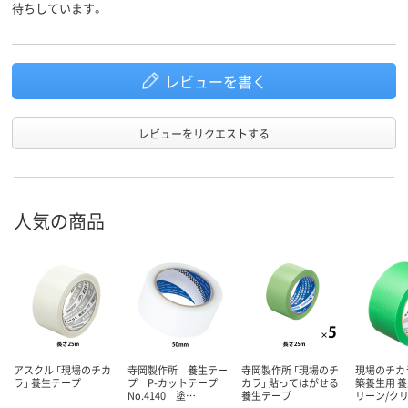
待ちしています。
レビューを書く
レビューをリクエストする
人気の商品
アスクル 「現場のチカ
寺岡製作所 養生テー
寺岡製作所 「現場のチ
現場のチカ
ラ」 養生テープ
プ P-カットテープ
カラ」 貼ってはがせる
築養生用 養
No.4140 塗…
養生テープ
リーン/ク