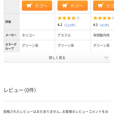
カゴへ
カゴへ
カ
評価
4.2
4.2
（
132件
）
（
41件
）
ホリコー
アスクル
寺岡製作所
メーカー
カラーグ
グリーン系
グリーン系
グリーン系
ループ
アスクル
詳しく見る
商品環境
10
20
スコア
レビュー（0件）
投稿されたレビューはまだありません。お客様のレビューコメントをお