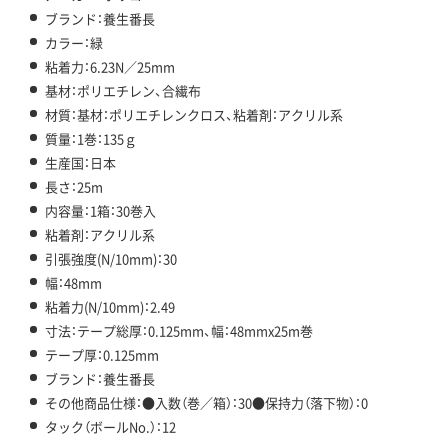
ブランド：養生番長
カラー：緑
粘着力：6.23N／25mm
基材：ポリエチレン、合繊布
材質：基材：ポリエチレンクロス、粘着剤：アクリル系
質量：1巻：135ｇ
生産国：日本
長さ：25m
内容量：1箱：30巻入
粘着剤：アクリル系
引張強度(N/10mm)：30
幅：48mm
粘着力(N/10mm)：2.49
寸法：テープ総厚：0.125mm、幅：48mmx25m巻
テープ厚：0.125mm
ブランド：養生番長
その他商品仕様：●入数（巻／箱）：30●保持力（落下物）：0
タック（ボールNo.）：12