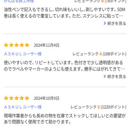
がんばる鉄工所様
レビューランク
B
(78ポイント)
油性ペンで記入もできるし、切れ味もいいし、剥しやすいです。50M
巻は長く使えるので重宝しています。ただ、ステンレスに貼ってお
日様に当たると剥がれなくなるので、外に置くステンレスには使用
続きを見る
しないように気をつけています。
2024年11月4日
ＡＳＫＵＬユーザー様
レビューランク
A
(108ポイント)
使いやすいので、リピートしています。色付きで少し透明感がある
のでラベルやマーカーのようにも使えます。勝手にはがれてきてし
まうことはないですが、はがすときは簡単にきれいにはがれます。
続きを見る
2024年10月9日
ＡＳＫＵＬユーザー様
レビューランク
S
(1220ポイント)
現場作業者からも長めの物を在庫でストックしてほしいとの要望が
あり問題なく使用できて助かります。