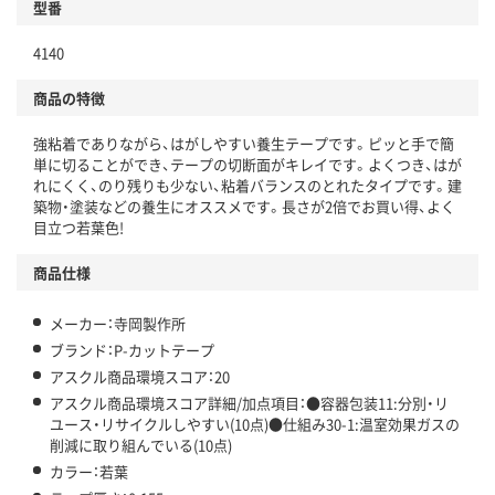
型番
独自の回収スキームがある
仕組
4140
アスクルで資源循環している
商品の特徴
温室効果ガスなどの削減
強粘着でありながら、はがしやすい養生テープです。ピッと手で簡
この商品の環境配慮ポイントです。下記商品詳細「
単に切ることができ、テープの切断面がキレイです。よくつき、はが
アスクル商品環境スコア詳細／加点項目
」で確認できます。
れにくく、のり残りも少ない、粘着バランスのとれたタイプです。建
築物・塗装などの養生にオススメです。長さが2倍でお買い得、よく
目立つ若葉色!
商品仕様
メーカー：寺岡製作所
ブランド：P-カットテープ
アスクル商品環境スコア：20
アスクル商品環境スコア詳細/加点項目：●容器包装11:分別・リ
ユース・リサイクルしやすい(10点)●仕組み30-1:温室効果ガスの
削減に取り組んでいる(10点)
カラー：若葉