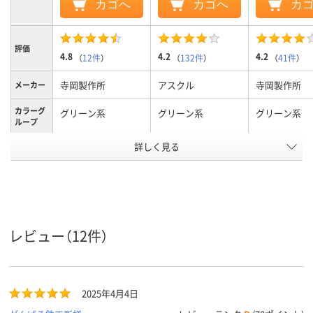
カゴへ
カゴへ
カ
評価
4.8
4.2
4.2
（
12件
）
（
132件
）
（
41件
）
寺岡製作所
アスクル
寺岡製作所
メーカー
カラーグ
グリーン系
グリーン系
グリーン系
ループ
アスクル
詳しく見る
商品環境
20
10
20
スコア
レビュー（12件）
2025年4月4日