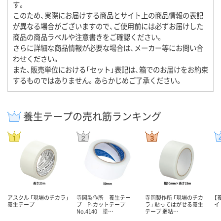
す。
このため、実際にお届けする商品とサイト上の商品情報の表記
が異なる場合がございますので、ご使用前には必ずお届けした
商品の商品ラベルや注意書きをご確認ください。
さらに詳細な商品情報が必要な場合は、メーカー等にお問い合
わせください。
また、販売単位における「セット」表記は、箱でのお届けをお約束
するものではありません。あらかじめご了承ください。
養生テープの売れ筋ランキング
アスクル 「現場のチカラ」
寺岡製作所 養生テー
寺岡製作所 「現場のチカ
【
養生テープ
プ P-カットテープ
ラ」 貼ってはがせる養生
イ
No.4140 塗…
テープ 弱粘…