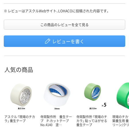
※
レビューはアスクルWebサイト、LOHACOに投稿された内容です。
この商品のレビューを全て見る
レビューを書く
人気の商品
アスクル 「現場のチカ
寺岡製作所 養生テー
寺岡製作所 「現場のチ
現場のチカ
ラ」 養生テープ
プ P-カットテープ
カラ」 貼ってはがせる
築養生用 養
No.4140 塗…
養生テープ
リーン/ク