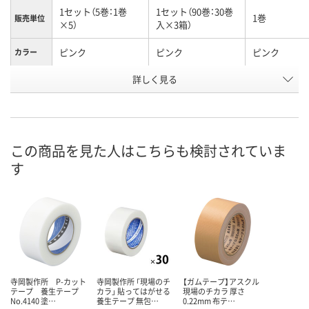
1セット（5巻：1巻
1セット（90巻：30巻
1巻
販売単位
×5）
入×3箱）
ピンク
ピンク
ピンク
カラー
お申込番
詳しく見る
5367152
5367223
5364571
号
1点
9点
在庫
8月7日（金）
8月7日（金）
お届け日
この商品を見た人はこちらも検討されていま
す
数量
数量
現在ご注文いただけ
ません
カゴへ
カ
寺岡製作所 P-カット
寺岡製作所 「現場のチ
【ガムテープ】アスクル
テープ 養生テープ
カラ」 貼ってはがせる
現場のチカラ 厚さ
No.4140 塗…
養生テープ 無包…
0.22mm 布テ…