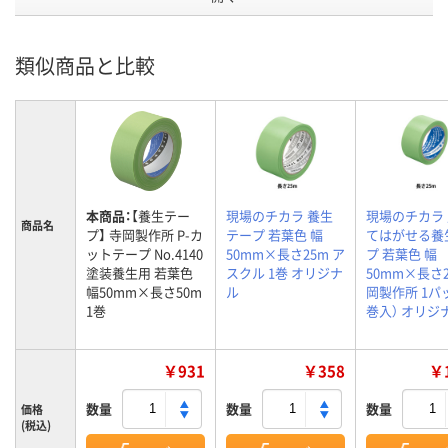
類似商品と比較
本商品：
【養生テー
現場のチカラ 養生
現場のチカラ
商品名
プ】 寺岡製作所 P-カ
テープ 若葉色 幅
てはがせる養
ットテープ No.4140
50mm×長さ25m ア
プ 若葉色 幅
塗装養生用 若葉色
スクル 1巻 オリジナ
50mm×長さ2
幅50mm×長さ50m
ル
岡製作所 1パ
1巻
巻入） オリジ
￥931
￥358
￥1
数量
数量
数量
価格
(税込)