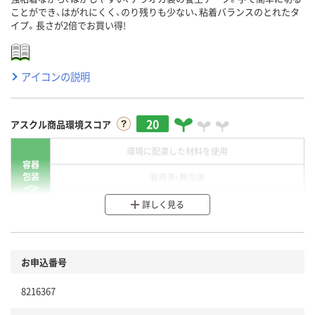
ことができ、はがれにくく、のり残りも少ない、粘着バランスのとれたタ
イプ。長さが2倍でお買い得!
アイコンの説明
20
アスクル商品環境スコア
環境に配慮した材料を使用
容器
包装
省資源・無包装
分別・リサイクルしやすい設計
詳しく見る
環境に配慮した材料を使用
商品
お申込番号
本体
省資源・省エネ・節水
8216367
分別・リサイクルしやすい設計