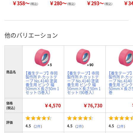
￥358～
￥280～
￥293～
￥3
（税込）
（税込）
（税込）
他のバリエーション
商品名
【養生テープ】 寺岡
【養生テープ】 寺岡
【養生テープ】
製作所 P-カットテ
製作所 P-カットテ
製作所 P-カ
ープ No.4140 塗装
ープ No.4140 塗装
ープ No.414
養生用 ピンク 幅
養生用 ピンク 幅
養生用 ピンク
50mm×長さ50m 1
50mm×長さ50m 1
50mm×長さ5
セット（5巻入）
セット（90巻入）
巻
価格
￥4,570
￥76,730
(税込)
評価
4.5
4.5
4.5
（
2件
）
（
2件
）
（
2件
）