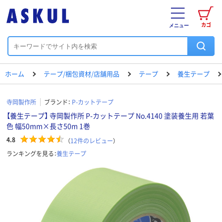
カゴ
メニュー
ホーム
テープ/梱包資材/店舗用品
テープ
養生テープ
寺岡製作所
ブランド：
P-カットテープ
【養生テープ】 寺岡製作所 P-カットテープ No.4140 塗装養生用 若葉
色 幅50mm×長さ50m 1巻
4.8
（
12
件のレビュー
）
ランキングを見る：
養生テープ