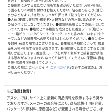
を必ずご確認の上、お申し込みください。
ご使用前に必ず目立たない場所でお確かめいただき、汚損・損傷し
て困るものへの貼り付けはお控えください。貼る面のほこり、油分、
水分などをよく拭き取り、しっかり押さえて貼り付けてください。
●人体（皮膚）、天然石・御影石・大理石などの石材類、車のボディへ
の貼り付けはしないでください。●電気絶縁用としての使用はしな
いでください。●塩化ビニル樹脂を成分とした養生シート（塩ビシ
ート・塩ビクロス・PVCシート・ターポリンとも言われています）やケ
ーブルなどの被覆部への貼り付けはしないでください。●ダンボー
ル封緘、荷造り用ではございません。養生環境や期間によって、接着
面を汚損・損傷する場合があります。長時間貼ったままにすると、糊
残りが起こります。養生後、テープを素早く剥がすと接着面が損傷
する恐れがありますので、ゆっくりはがしてください。保管は、直射
日光・高温多湿を避けてください。
ご購入の際は、ご利用ガイド「
ご利用ガイド
」を必ずご確認の上、お
申し込みください。
※ご注意【免責】
アスクルでは、サイト上に最新の商品情報を表示するよう努め
ておりますが、メーカーの都合等により、商品規格・仕様（容量、
パッケージ、原材料、原産国など）が変更される場合がございま