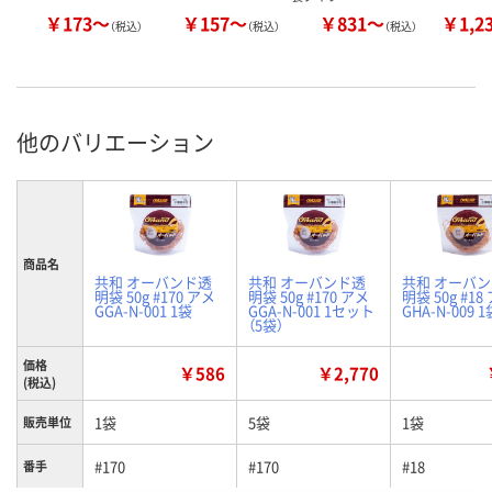
￥173～
￥157～
￥831～
￥1,2
（税込）
（税込）
（税込）
他のバリエーション
商品名
共和 オーバンド透
共和 オーバンド透
共和 オーバ
明袋 50g #170 アメ
明袋 50g #170 アメ
明袋 50g #18
GGA-N-001 1袋
GGA-N-001 1セット
GHA-N-009 1
（5袋）
価格
￥586
￥2,770
(税込)
1袋
5袋
1袋
販売単位
#170
#170
#18
番手