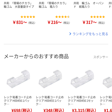
共和 「現場のチカラ」
共和 「現場のチカラ」
共和 輪ゴム オーバン
共
輪ゴム 大容量袋タイプ
輪ゴム 箱入り
ド 紙箱入り
ド
￥831～
￥216～
￥317～
（税込）
（税込）
（税込）
ランキングをもっと見る
メーカーからのおすすめ商品
スポンサー
レック 粘着コード止め
レック 粘着コード止め
レック 粘着コード止め
レック 
クリア H00456 1パッ
クリア H00455 1パッ
クリア H00456 1セッ
クリア H0
ク…
ク…
ト…
ト…
¥698（税込）
¥348（税込）
¥3,315（税込）
¥1,