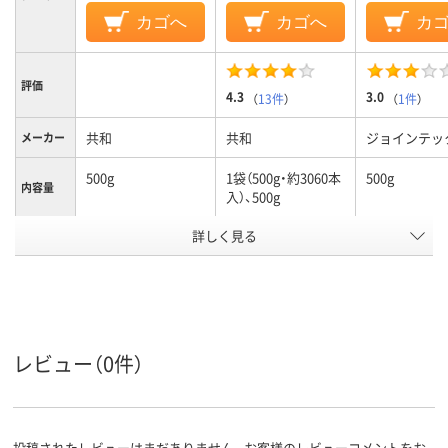
カゴへ
カゴへ
カ
評価
4.3
3.0
（
13件
）
（
1件
）
共和
共和
ジョインテッ
メーカー
500g
1袋（500g・約3060本
500g
内容量
入）、500g
アスクル
詳しく見る
商品環境
30
25
スコア
レビュー（0件）
投稿されたレビューはまだありません。お客様のレビューコメントをお