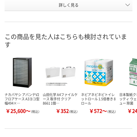
お申込番
詳しく見る
HK30692
HK30767
HK30702
号
3点
入荷待ち
7点
在庫
ご注文後、お届けに
この商品を見た人はこちらも検討されていま
8月11日（火）
ついてご連絡いたし
8月11日（火）
お届け日
す
ます
数量
数量
数量
カゴへ
カゴへ
カ
ナカバヤシ アバンテV2
山田化学 A4ファイルケ
ネピアネピネピトイレ
日本製紙ク
フロアケース A3ヨコ型
ース 取手付 クリア
ットロール 1.5倍巻き 8
ッティ ウ
幅494×…
8661 1個…
ロール
ュー 除菌
￥25,600～
￥352
￥572～
￥2
（税込）
（税込）
（税込）