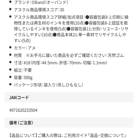
ブランド：OBand（オーバンド）
アスクル商品環境スコア：30
アスクル商品環境スコア詳細/加点項目：●容器包装8-1:印刷に植
物性または再生材のインキを使用(10点)●容器包装8-2:認証を取
得しているインキを使用(5点)●容器包装11:分別・リユース・リサ
イクルしやすい(10点)●商品本体21:単一素材でリサイクルしや
すい(5点)
カラー：アメ
材質 ※お手元に届いた商品を必ずご確認ください：天然ゴム
寸法：#18（内径：44.5mm、折径：70mm、切幅：1.1mm）
組立：不要
容量：500g
パッケージ形状：袋入り（吊しひもなし）
JANコード
4971620233504
備考（ご注意）
【返品について】ご購入の際は、ご利用ガイド「返品・交換について」