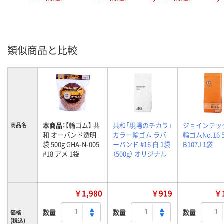
類似商品と比較
本商品：
【輪ゴム】 共
共和「現場のチカラ」
ジョインテッ
商品名
和 オーバンド透明
カラー輪ゴム ラバ
輪ゴムNo.16 5
袋 500g GHA-N-005
ーバンド #16 白 1袋
B107J 1袋
#18 アメ 1袋
（500g） オリジナル
￥1,980
￥919
￥1
数量
数量
数量
価格
(税込)