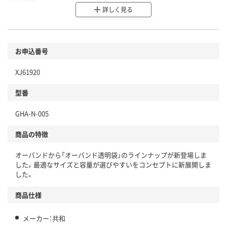
詳しく見る
分別・リサイクルしやすい設計
環境に配慮した材料を使用
商品
お申込番号
本体
省資源・省エネ・節水
XJ61920
分別・リサイクルしやすい設計
型番
独自の回収スキームがある
GHA-N-005
仕組
アスクルで資源循環している
商品の特徴
温室効果ガスなどの削減
オーバンドから「オーバンド透明袋」のラインナップが新登場しま
この商品の環境配慮ポイントです。下記商品詳細「
した。最適なサイズと容量が選びやすいをコンセプトに新展開しま
アスクル商品環境スコア詳細／加点項目
」で確認できます。
した。
商品仕様
メーカー：共和