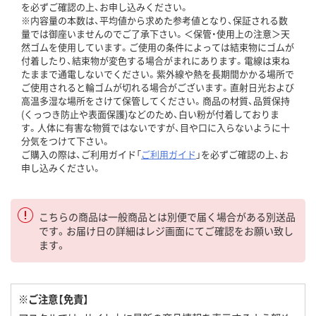
を必ずご確認の上、お申し込みください。
※内容量の本数は、平均値から求めた参考値となり、保証される数
量では御座いませんのでご了承下さい。＜保管・使用上の注意＞天
然ゴムを使用しています。ご使用の条件によっては結束物にゴムが
付着したり、結束物が変色する場合がまれにあります。電線は束ね
たままで通電しないでください。紫外線や熱を長期間かかる場所で
ご使用されると輪ゴムが切れる場合がございます。直射日光および
高温多湿な場所をさけて保管してください。商品の材質、品質保持
(くっつき防止や表面保護)などのため、白い粉が付着しておりま
す。人体に有害な物質ではないですが、目や口に入らないように十
分気をつけて下さい。
ご購入の際は、ご利用ガイド「
ご利用ガイド
」を必ずご確認の上、お
申し込みください。
こちらの商品は一般商品とは別便で届く場合がある別送品
です。お届け日の詳細はレジ画面にてご確認をお願い致し
ます。
※ご注意【免責】