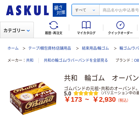
すべて
カテゴリー
履歴・再注文
マイカタログ
クイックオーダー
ホーム
テープ/梱包資材/店舗用品
結束用品/輪ゴム
輪ゴム/ラ
メーカー
共和
共和の輪ゴム/ラバーバンドを全部見る
ブランド
O
共和 輪ゴム オーバン
ゴムバンドの元祖・共和のオーバンド
レビュー
5.0
（バリエーション中の最
￥173
~
￥2,930
（税込）