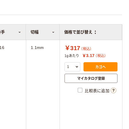
番手
番手
切幅
切幅
価格で並び替え
価格で並び替え
￥317
16
1.1mm
（税込）
￥3.17
1gあたり
（税込）
カゴへ
マイカタログ登録
比較表に追加