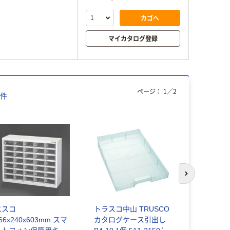
カゴへ
マイカタログ登録
ページ：
1
／
2
件
次のスライド
エスコ
トラスコ中山 TRUSCO
エスコ
66x240x603mm スマ
カタログケース引出し
766x240x