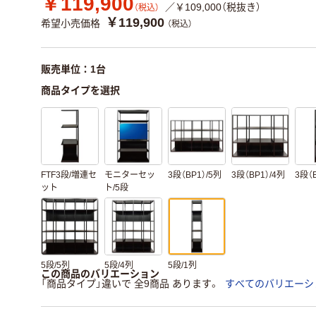
￥119,900
／￥109,000（税抜き）
（税込）
￥119,900
希望小売価格
（税込）
販売単位：1台
商品タイプを選択
FTF3段/増連セ
モニターセッ
3段（BP1）/5列
3段（BP1）/4列
3段（
ット
ト/5段
5段/5列
5段/4列
5段/1列
この商品のバリエーション
「商品タイプ」違いで 全9商品 あります。
すべてのバリエーシ