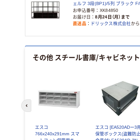
ェルフ 3段(BP1)/5列 ブラック F/
5S116-1P-BK 1台（直送品）
お申込番号
XK84850
お届け日
8月24日（月）まで
直送品
ドリックス株式会社
から
その他 スチール書庫/キャビネット
前のスライドへ
ORIX プレ
エスコ
エスコ [EA520ADー3用
システムシェ
766x240x291mm スマ
保管ボックス(盗難防