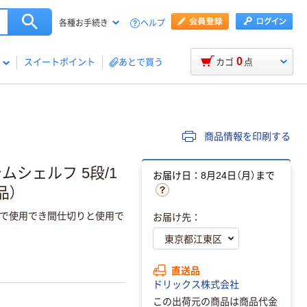
ヘルプ
各種お手続き
0
スイートポイント
あとで買う
カゴ
点
商品情報を印刷する
テムシェルフ 5段/1
お届け日：8月24日（月）まで
品）
で使用でき間仕切りと使用で
お届け先：
直送品
ドリックス株式会社
この出荷元の商品は商品代金