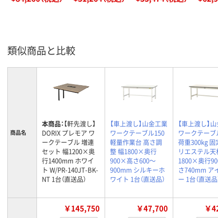
類似商品と比較
本商品：
【軒先渡し】
【車上渡し】山金工業
【車上渡し】
DORIX プレモア ワ
ワークテーブル150
ワークテーブ
商品名
ークテーブル 増連
軽量作業台 高さ調
荷重300kg 
セット 幅1200×奥
整 幅1800×奥行
リエステル天
行1400mm ホワイ
900×高さ600～
1800×奥行9
ト W/PR-140JT-BK-
900mm シルキーホ
さ740mm 
NT 1台（直送品）
ワイト 1台（直送品）
ー 1台（直送品
￥145,750
￥47,700
￥42