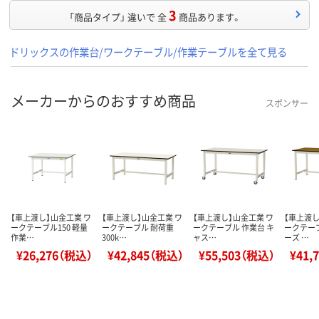
3
「商品タイプ」 違いで 全
商品あります。
ドリックスの作業台/ワークテーブル/作業テーブルを全て見る
メーカーからのおすすめ商品
スポンサー
【車上渡し】山金工業 ワ
【車上渡し】山金工業 ワ
【車上渡し】山金工業 ワ
【車上渡し
ークテーブル150 軽量
ークテーブル 耐荷重
ークテーブル 作業台 キ
ークテーブ
作業…
300k…
ャス…
ーズ …
¥26,276（税込）
¥42,845（税込）
¥55,503（税込）
¥41,