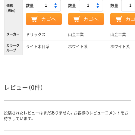
数量
数量
数量
価格
(税込)
カゴへ
カゴへ
カ
ドリックス
山金工業
山金工業
メーカー
カラーグ
ライト木目系
ホワイト系
ホワイト系
ループ
キャスタ
キャスター無し
キャスター無し
キャスター無
ー
37.1kg
41kg
35kg
質量
レビュー（0件）
投稿されたレビューはまだありません。お客様のレビューコメントをお
待ちしています。