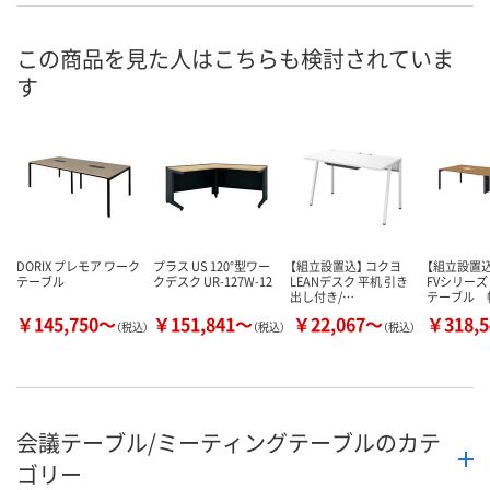
この商品を見た人はこちらも検討されていま
す
DORIX プレモア ワーク
プラス US 120°型ワー
【組立設置込】 コクヨ
【組立設置
テーブル
クデスク UR-127W-12
LEANデスク 平机 引き
FVシリー
出し付き/…
テーブル 
￥145,750～
￥151,841～
￥22,067～
￥318,
（税込）
（税込）
（税込）
会議テーブル/ミーティングテーブルのカテ
ゴリー