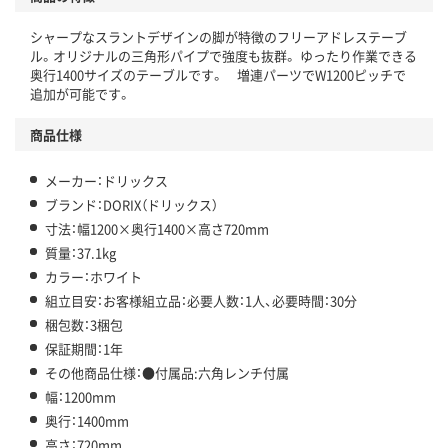
シャープなスラントデザインの脚が特徴のフリーアドレステーブ
ル。オリジナルの三角形パイプで強度も抜群。 ゆったり作業できる
奥行1400サイズのテーブルです。 増連パーツでW1200ピッチで
追加が可能です。
商品仕様
メーカー：ドリックス
ブランド：DORIX（ドリックス）
寸法：幅1200×奥行1400×高さ720mm
質量：37.1kg
カラー：ホワイト
組立目安：お客様組立品：必要人数：1人、必要時間：30分
梱包数：3梱包
保証期間：1年
その他商品仕様：●付属品:六角レンチ付属
幅：1200mm
奥行：1400mm
高さ：720mm