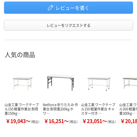
レビューを書く
レビューをリクエストする
人気の商品
山金工業 ワークテーブ
Netforce 折りたたみ 作
山金工業 ワークテーブ
山金工業 
ル150 軽量作業台 耐荷
業台 耐荷重200kg ホ
ル150 軽量作業台 キャ
ル300 軽
重150kg…
ワ…
スター付き …
重300kg…
￥19,043～
￥16,251～
￥23,051～
￥20,1
（税込）
（税込）
（税込）