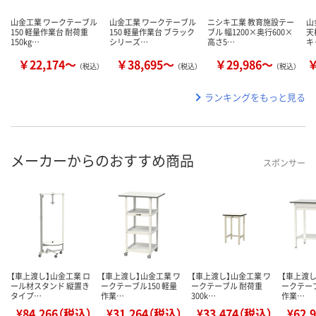
山金工業 ワークテーブル
山金工業 ワークテーブル
ニシキ工業 教育施設テー
山
150 軽量作業台 耐荷重
150 軽量作業台 ブラック
ブル 幅1200×奥行600×
天
150kg…
シリーズ…
高さ5…
キ
￥22,174～
￥38,695～
￥29,986～
￥
（税込）
（税込）
（税込）
ランキングをもっと見る
メーカーからのおすすめ商品
スポンサー
【車上渡し】山金工業 ロ
【車上渡し】山金工業 ワ
【車上渡し】山金工業 ワ
【車上渡し
ール材スタンド 縦置き
ークテーブル150 軽量
ークテーブル 耐荷重
ークテーブ
タイプ…
作業…
300k…
作業…
¥84,266（税込）
¥31,264（税込）
¥33,474（税込）
¥62,