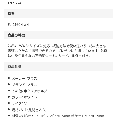
XN21724
型番
FL-116CH WH
商品の特徴
2WAYでA3、A4サイズに対応。収納方法で使い道いろいろ。大きな
書類もたたんで携帯できるので、プレゼンにも適しています。外側
は中身が見えない不透明シート。カードホルダー付き。
商品仕様
メーカー：プラス
ブランド：プラス
その他：●クリアホルダー
カラー：ホワイト
サイズ：A4
規格：Ａ４（見開きＡ３）
材質：表紙/ポリプロピレン（PP）0.5mm ポケット/（PP）0.2mm