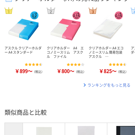
アスクル クリアーホルダ
クリアホルダー A4 エ
クリアホルダー A4 エコ
ア
ー A4 スタンダード
コノミースリム アスク
ノミースリム 簡易包装
ダ
ル ファイル
アスクル …
￥899～
￥800～
￥825～
（税込）
（税込）
（税込）
ランキングをもっと見る
類似商品と比較