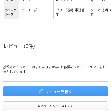
ホワイト系
クリア(透明・半透明)
クリア(透明・
カラーグ
ループ
系
系
A4
A4サイズ
A4
サイズ
２０枚（片面ポケッ
収容枚数
ト１０枚）
レビュー（0件）
投稿されたレビューはまだありません。お客様のレビューコメントをお
待ちしています。
レビューを書く
レビューをリクエストする