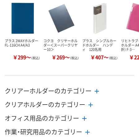
カゴへ
カゴへ
カ
プラス 2WAYホルダー
コクヨ クリヤーホル
プラス シンプルカー
リヒトラブ
FL-116CH A4/A3
ダー＜スーパークリヤ
ドホルダー ハンデ
ホルダー A4
ー10＞
ィ 120名用
折） F-3…
￥299～
￥269～
￥407～
￥2
（税込）
（税込）
（税込）
クリアーホルダーのカテゴリー
クリアホルダーのカテゴリー
オフィス用品のカテゴリー
作業・研究用品のカテゴリー