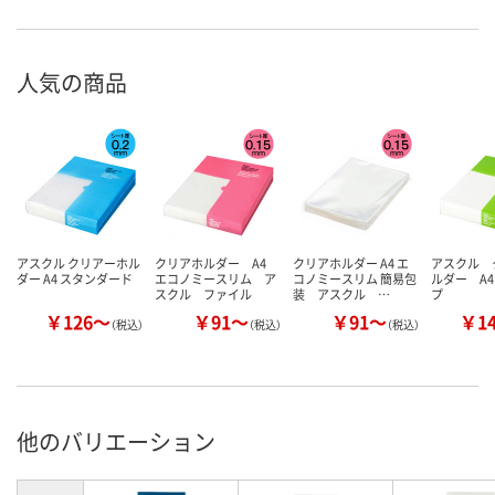
人気の商品
アスクル クリアーホル
クリアホルダー A4
クリアホルダー A4 エ
アスクル 
ダー A4 スタンダード
エコノミースリム ア
コノミースリム 簡易包
ルダー A
スクル ファイル
装 アスクル …
プ
￥126～
￥91～
￥91～
￥1
（税込）
（税込）
（税込）
他のバリエーション