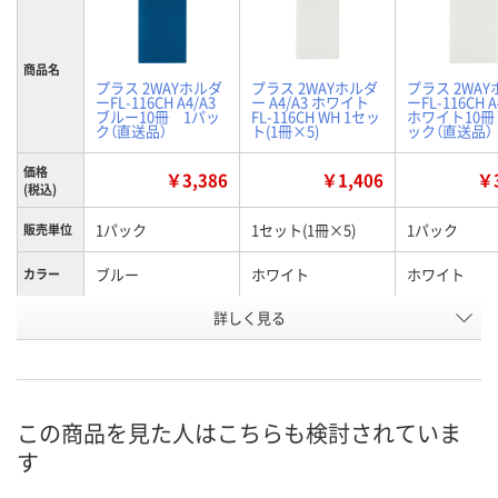
商品名
プラス 2WAYホルダ
プラス 2WAYホルダ
プラス 2WA
ーFL-116CH A4/A3
ー A4/A3 ホワイト
ーFL-116CH A
ブルー10冊 1パッ
FL-116CH WH 1セッ
ホワイト10冊
ク（直送品）
ト(1冊×5)
ック（直送品）
価格
￥3,386
￥1,406
￥3
(税込)
1パック
1セット(1冊×5)
1パック
販売単位
ブルー
ホワイト
ホワイト
カラー
お申込番
詳しく見る
U430946
J086266
U430947
号
あり
6点
あり
在庫
8月25日（火）まで
8月8日（土）
8月25日（火）
お届け日
この商品を見た人はこちらも検討されていま
す
数量
数量
数量