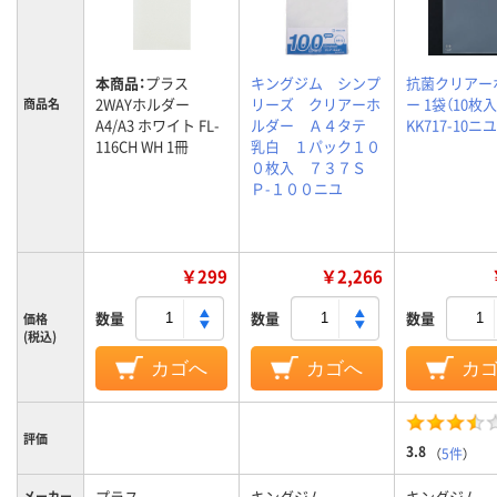
本商品：
プラス
キングジム シンプ
抗菌クリアー
2WAYホルダー
リーズ クリアーホ
ー 1袋（10枚入
商品名
A4/A3 ホワイト FL-
ルダー Ａ４タテ
KK717-10ニユ
116CH WH 1冊
乳白 １パック１０
０枚入 ７３７Ｓ
Ｐ-１００ニユ
￥299
￥2,266
数量
数量
数量
価格
(税込)
カゴへ
カゴへ
カ
評価
3.8
（
5件
）
プラス
キングジム
キングジム
メーカー