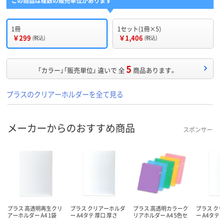
この商品は複数の販売単位があります
1冊
1セット(1冊×5)
￥299
￥1,406
(税込)
(税込)
5
「カラー」「販売単位」 違いで 全
商品あります。
プラスのクリアーホルダーを全て見る
メーカーからのおすすめ商品
スポンサー
プラス 高透明再生クリ
プラス クリアーホルダ
プラス 高透明カラーク
プラス 
アーホルダー A4 1袋
ー A4タテ 厚口 厚さ
リアホルダー A4 5色セ
ー A4タテ