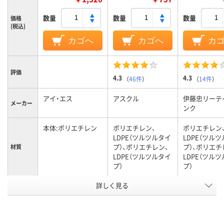
数量
数量
数量
価格
(税込)
カゴへ
カゴへ
カ
評価
4.3
4.3
（
46件
）
（
14件
）
アイ・エス
アスクル
伊藤忠リーテ
メーカー
ンク
本体:ポリエチレン
ポリエチレン、
ポリエチレン
LDPE（ツルツルタイ
LDPE（ツル
プ）、ポリエチレン、
プ）、ポリエチ
材質
LDPE（ツルツルタイ
LDPE（ツル
プ）
プ）
アスクル
詳しく見る
商品環境
25
10
スコア