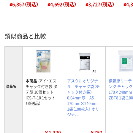
¥6,857（税込）
¥4,692（税込）
¥3,727（税込）
¥4,
類似商品と比較
本商品：
アイ・エス
アスクルオリジナ
伊藤忠リーテ
チャック付き袋 タ
ル チャック袋（チ
ンク チャック袋
商品名
テ型 10個セット
ャック付き袋）
170×240mm 
ICS-T-10 1セット
0.04mm厚 A5
ZBT8 1袋（10
（直送品）
170mm×240mm
1袋（100枚入） オリ
ジナル
￥1,320
￥757