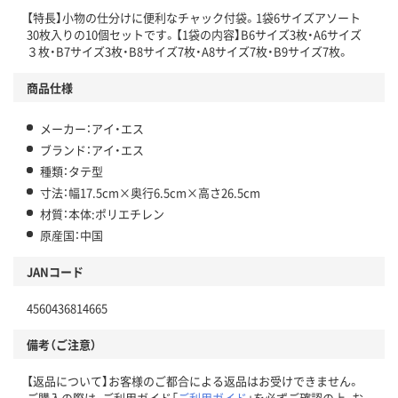
【特長】小物の仕分けに便利なチャック付袋。1袋6サイズアソート
30枚入りの10個セットです。【1袋の内容】B6サイズ3枚・A6サイズ
３枚・B7サイズ3枚・B8サイズ7枚・A8サイズ7枚・B9サイズ7枚。
商品仕様
メーカー：アイ・エス
ブランド：アイ・エス
種類：タテ型
寸法：幅17.5cm×奥行6.5cm×高さ26.5cm
材質：本体:ポリエチレン
原産国：中国
JANコード
4560436814665
備考（ご注意）
【返品について】お客様のご都合による返品はお受けできません。
ご購入の際は、ご利用ガイド「
ご利用ガイド
」を必ずご確認の上、お