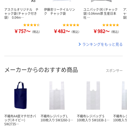
アスクルオリジナル チ
伊藤忠リーテイルリン
ユニパック（R）（チャック
ア
ャック袋（チャック付き
ク チャック袋
袋） 0.04mm厚 生産日本
ャ
袋） 0.04m…
社 …
袋
￥757～
￥482～
￥982～
（税込）
（税込）
（税込）
ランキングをもっと見る
メーカーからのおすすめ商品
スポンサー
不織布A4底マチ付きバ
不織布レジバッグ L
不織布レジバッグ S
不織布レ
ッグ(ネイビー)
100枚入り SW3260-1…
100枚入り SW1838-1…
100枚入り
SW2735…