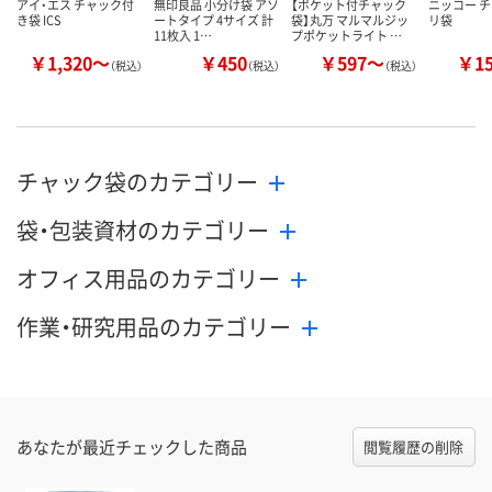
アイ・エス チャック付
無印良品 小分け袋 アソ
【ポケット付チャック
ニッコー チ
き袋 ICS
ートタイプ 4サイズ 計
袋】丸万 マルマルジッ
リ袋
11枚入 1…
プポケットライト …
￥1,320～
￥450
￥597～
￥1
（税込）
（税込）
（税込）
チャック袋のカテゴリー
袋・包装資材のカテゴリー
オフィス用品のカテゴリー
作業・研究用品のカテゴリー
あなたが最近チェックした商品
閲覧履歴の削除