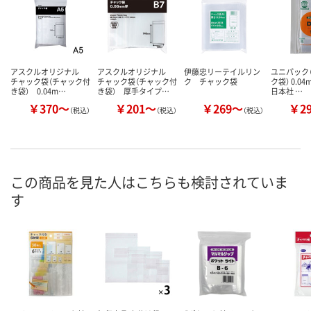
アスクルオリジナル
アスクルオリジナル
伊藤忠リーテイルリン
ユニパック（
チャック袋（チャック付
チャック袋（チャック付
ク チャック袋
ク袋） 0.0
き袋） 0.04m…
き袋） 厚手タイプ…
日本社 …
￥370～
￥201～
￥269～
￥2
（税込）
（税込）
（税込）
この商品を見た人はこちらも検討されていま
す