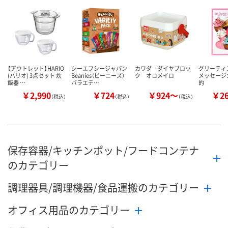
【アウトレット】HARIO
シーエフシージャパン
カワダ ダイヤブロッ
グリーティ
(ハリオ) 3点セット 炊
Beanies（ビーニーズ）
ク オコメイロ
メッセージ
飯器 …
バラエテ…
的
￥2,990
￥724
￥924～
￥2
（税込）
（税込）
（税込）
保存容器/キッチンポット/フードコンテナ
のカテゴリー
調理器具/調理機器/食品運搬のカテゴリー
オフィス用品のカテゴリー