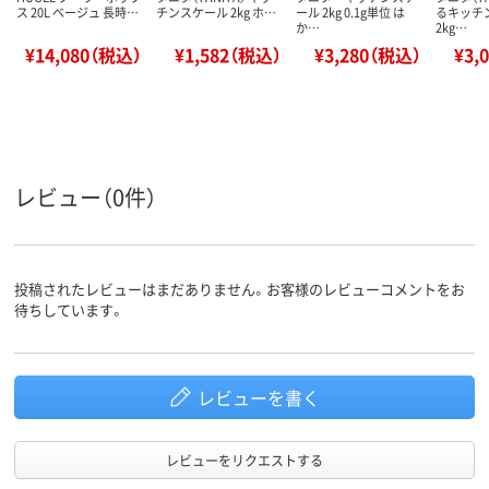
ス 20L ベージュ 長時…
チンスケール 2kg ホ…
ール 2kg 0.1g単位 は
るキッチ
か…
2kg…
¥14,080（税込）
¥1,582（税込）
¥3,280（税込）
¥3,
レビュー（0件）
投稿されたレビューはまだありません。お客様のレビューコメントをお
待ちしています。
レビューを書く
レビューをリクエストする