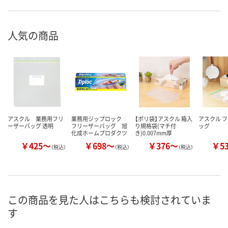
人気の商品
アスクル 業務用フリ
業務用ジップロック
【ポリ袋】アスクル 箱入
アスクル 
ーザーバッグ 透明
フリーザーバッグ 旭
り規格袋(マチ付
ッグ
化成ホームプロダクツ
き)0.007mm厚
￥425～
￥698～
￥376～
￥5
（税込）
（税込）
（税込）
この商品を見た人はこちらも検討されていま
す