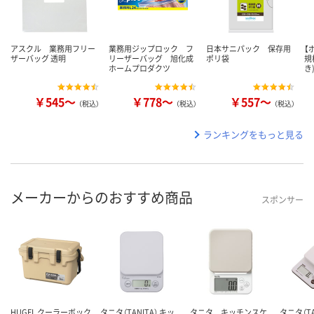
アスクル 業務用フリー
業務用ジップロック フ
日本サニパック 保存用
【
ザーバッグ 透明
リーザーバッグ 旭化成
ポリ袋
規
ホームプロダクツ
き
￥545～
￥778～
￥557～
（税込）
（税込）
（税込）
ランキングをもっと見る
メーカーからのおすすめ商品
スポンサー
HUGEL クーラーボック
タニタ（TANITA） キッ
タニタ キッチンスケ
タニタ（TA