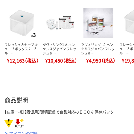
フレッシュ＆セーブ キ
ツヴィリングJ.A.ヘン
ツヴィリングJ.A.ヘン
フレッシ
ューブ ボックス 2L ブ
ケルスジャパン フレッ
ケルスジャパン フレッ
ューブ ボッ
ルー…
シュ＆…
シュ＆…
ルー…
¥12,163（税込）
¥10,450（税込）
¥4,950（税込）
¥19,
商品説明
【在庫一掃】【販促用】環境配慮で食品対応のＥＣＯな保存パック
アイコンの説明