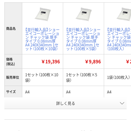
商品名
【並行輸入品】ショー
【並行輸入品】ショー
【並行輸入品
エイコーポレーショ
エイコーポレーショ
エイコーポレ
ン チャック袋 厚手
ン チャック袋 厚手
ン チャック袋
タイプ 0.08mm厚
タイプ 0.08mm厚
タイプ 0.08
A4 240X340mm 1セ
A4 240X340mm 1セ
A4 240X340
ット（100枚×10袋）
ット（100枚×5袋）
（100枚入）
価格
￥19,396
￥9,896
￥2
(税込)
1セット（100枚×10
1セット（100枚×5
1袋（100枚入）
販売単位
袋）
袋）
A4
A4
A4
サイズ
お申込番
詳しく見る
XN93638
XN93666
XN93648
号
1点
3点
あり
在庫