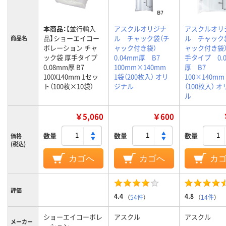
本商品：
【並行輸入
アスクルオリジナ
アスクルオリ
品】ショーエイコー
ル チャック袋（チ
ル チャック
商品名
ポレーション チャ
ャック付き袋）
ャック付き袋
ック袋 厚手タイプ
0.04mm厚 B7
手タイプ 0.
0.08mm厚 B7
100mm×140mm
厚 B7
100X140mm 1セッ
1袋（200枚入） オリ
100×140m
ト（100枚×10袋）
ジナル
（100枚入） 
ル
￥5,060
￥600
数量
数量
数量
価格
(税込)
カゴへ
カゴへ
カ
評価
4.4
4.8
（
54件
）
（
14件
）
ショーエイコーポレ
アスクル
アスクル
メーカー