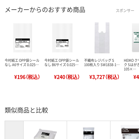
メーカーからのおすすめ商品
スポンサー
今村紙工 OPP袋シール
今村紙工 OPP袋シール
不織布レジバッグ S
HEIKO
なし A6サイズ 0.025…
なし B6サイズ 0.025…
100枚入り SW1838-1…
ク Sはが
105×…
¥196（税込）
¥240（税込）
¥3,727（税込）
¥
類似商品と比較