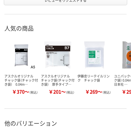
レビューをリクエストする
人気の商品
アスクルオリジナル
アスクルオリジナル
伊藤忠リーテイルリン
ユニパック（
チャック袋（チャック付
チャック袋（チャック付
ク チャック袋
ク袋） 0.0
き袋） 0.04m…
き袋） 厚手タイプ…
日本社 …
￥370～
￥201～
￥269～
￥2
（税込）
（税込）
（税込）
他のバリエーション