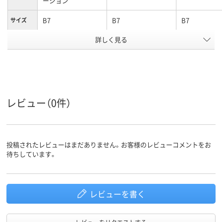
ーション
B7
B7
B7
サイズ
詳しく見る
クリア(透明・半透明)
カラーグ
ループ
系
ポリエチレン、
ポリエチレン、
低密度ポリエ
LDPE（ツルツルタイ
LDPE（ツルツルタイ
ン、LDPE（ツ
プ）、ポリエチレン、
プ）、ポリエチレン、
タイプ）、低密
材質
LDPE（ツルツルタイ
LDPE（ツルツルタイ
エチレン、LDP
レビュー（0件）
プ）
プ）
ルツルタイプ
アスクル
商品環境
25
25
スコア
投稿されたレビューはまだありません。お客様のレビューコメントをお
待ちしています。
レビューを書く