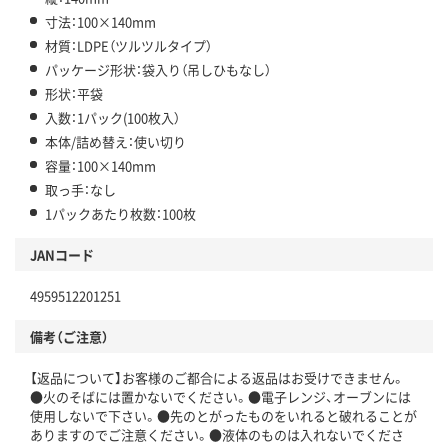
寸法：100×140mm
材質：LDPE（ツルツルタイプ）
パッケージ形状：袋入り（吊しひもなし）
形状：平袋
入数：1パック(100枚入）
本体/詰め替え：使い切り
容量：100×140mm
取っ手：なし
1パックあたり枚数：100枚
JANコード
4959512201251
備考（ご注意）
【返品について】お客様のご都合による返品はお受けできません。
●火のそばには置かないでください。●電子レンジ、オーブンには
使用しないで下さい。●先のとがったものをいれると破れることが
ありますのでご注意ください。●液体のものは入れないでくださ