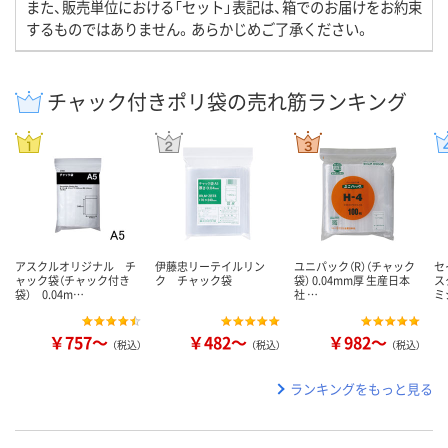
また、販売単位における「セット」表記は、箱でのお届けをお約束
するものではありません。あらかじめご了承ください。
チャック付きポリ袋の売れ筋ランキング
アスクルオリジナル チ
伊藤忠リーテイルリン
ユニパック（R）（チャック
セ
ャック袋（チャック付き
ク チャック袋
袋） 0.04mm厚 生産日本
ス
袋） 0.04m…
社 …
ミ
￥757～
￥482～
￥982～
（税込）
（税込）
（税込）
ランキングをもっと見る