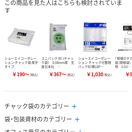
この商品を見た人はこちらも検討されていま
8月11日（火）
8月11日（火）
8月11日（火）
お届け日
す
数量
数量
数量
カゴへ
カゴへ
カ
ショーエイコーポレー
ユニパック（R）（チャッ
ショーエイコーポレー
「現場のチ
ション チャック袋 厚手
ク袋） 0.08mm厚 生
ション チャック付整理
袋（規格袋）
タイプ
産日本社 …
パックB7横18P…
明 0.03…
￥190～
￥367～
￥1,030
￥
（税込）
（税込）
（税込）
チャック袋のカテゴリー
袋・包装資材のカテゴリー
オフィス用品のカテゴリー