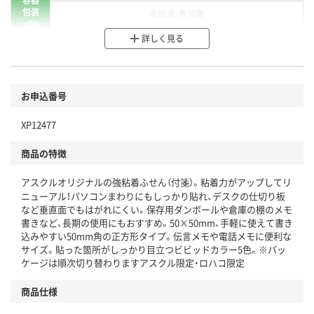
包装
省資源・無包装
詳しく見る
分別・リサイクルしやすい設計
環境に配慮した材料を使用
商品
お申込番号
本体
省資源・省エネ・節水
XP12477
分別・リサイクルしやすい設計
商品の特徴
独自の回収スキームがある
アスクルオリジナルの強粘着ふせん（付箋）。粘着力がアップしてリ
仕組
アスクルで資源循環している
ニューアル！パソコンまわりにもしっかり貼れ、デスクの仕切り板
など垂直面でもはがれにくい。保存用ダンボールや倉庫の棚のメモ
温室効果ガスなどの削減
書きなど、長期の使用にもおすすめ。50×50mm、手軽に使えて書き
込みやすい50mm角の正方形タイプ。伝言メモや電話メモに便利な
サイズ。貼った箇所がしっかり目立つビビッドカラー5色。※パッ
この商品の環境配慮ポイントです。下記商品詳細「
ケージは順次切り替わりますアスクル限定・ロハコ限定
アスクル商品環境スコア詳細／加点項目
」で確認できます。
商品仕様