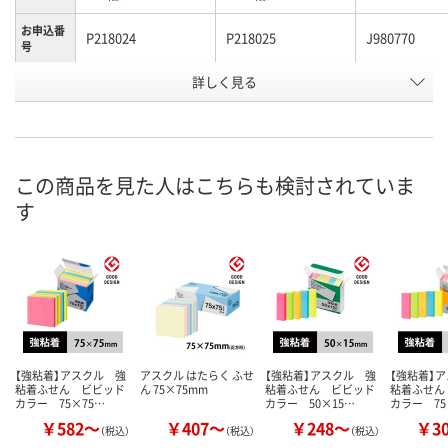
お申込番
P218024
P218025
J980770
号
詳しく見る
あり
あり
あり
在庫
8月10日（月）
8月10日（月）
8月10日（月）
お届け日
数量
数量
数量
この商品を見た人はこちらも検討されていま
す
カゴへ
カゴへ
カ
【強粘着】アスクル 強
アスクル はたらく ふせ
【強粘着】アスクル 強
【強粘着】
粘着ふせん ビビッド
ん 75×75mm
粘着ふせん ビビッド
粘着ふせん
カラー 75×75…
カラー 50×15…
カラー 75
￥582～
￥407～
￥248～
￥3
（税込）
（税込）
（税込）