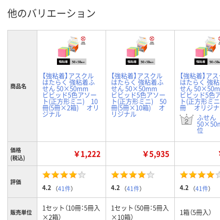
他のバリエーション
【強粘着】アスクル
【強粘着】アスクル
【強粘着】アス
はたらく 強粘着ふ
はたらく 強粘着ふ
はたらく 強
商品名
せん 50×50mm
せん 50×50mm
せん 50×5
ビビッド5色アソー
ビビッド5色アソー
ビビッド5色
ト(正方形ミニ) 10
ト(正方形ミニ) 50
ト(正方形ミニ
冊(5冊×2箱) オリ
冊(5冊×10箱) オ
冊 オリジナ
ジナル
リジナル
ふせん
50×50
位
価格
￥1,222
￥5,935
(税込)
評価
4.2
4.2
4.2
（
41件
）
（
41件
）
（
41件
）
1セット（10冊：5冊入
1セット（50冊：5冊入
1箱（5冊入）
販売単位
×2箱）
×10箱）