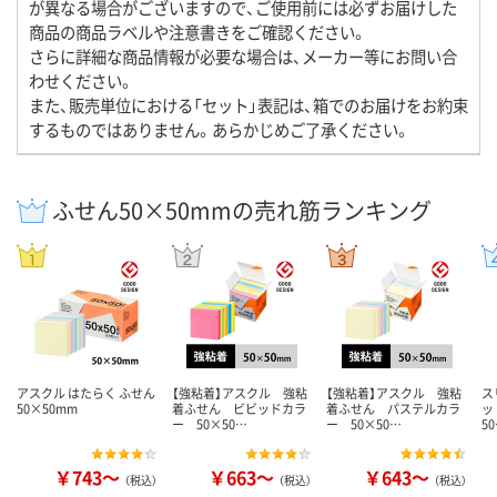
が異なる場合がございますので、ご使用前には必ずお届けした
商品の商品ラベルや注意書きをご確認ください。
さらに詳細な商品情報が必要な場合は、メーカー等にお問い合
わせください。
また、販売単位における「セット」表記は、箱でのお届けをお約束
するものではありません。あらかじめご了承ください。
ふせん50×50mmの売れ筋ランキング
アスクル はたらく ふせん
【強粘着】アスクル 強粘
【強粘着】アスクル 強粘
ス
50×50mm
着ふせん ビビッドカラ
着ふせん パステルカラ
ッ
ー 50×50…
ー 50×50…
5
￥743～
￥663～
￥643～
（税込）
（税込）
（税込）