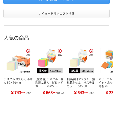
レビューをリクエストする
人気の商品
アスクル はたらく ふせ
【強粘着】アスクル 強
【強粘着】アスクル 強
スリーエム（
ん 50×50mm
粘着ふせん ビビッド
粘着ふせん パステル
イット ふせ
カラー 50×50…
カラー 50×50…
粘着 50…
￥743～
￥663～
￥643～
￥2
（税込）
（税込）
（税込）