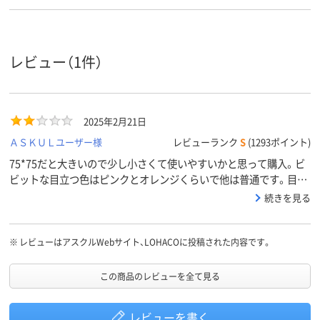
レビュー（1件）
2025年2月21日
ＡＳＫＵＬユーザー様
レビューランク
S
(1293ポイント)
75*75だと大きいので少し小さくて使いやすいかと思って購入。ビ
ビットな目立つ色はピンクとオレンジくらいで他は普通です。目が
痛くなるくらいの色を求めている方には向きません。あと強粘着の
続きを見る
わりにはがれやすいです。旧品だから古くて糊が弱いのかな？小さ
いアスクルの強粘着ふせんはゆっくり剥がさないと貼られてた紙が
破れるくらいの粘着だったので色々な面で期待外れの商品でした。
※
レビューはアスクルWebサイト、LOHACOに投稿された内容です。
この商品のレビューを全て見る
レビューを書く