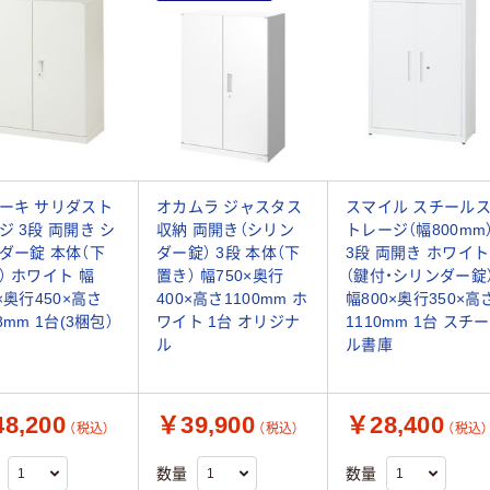
ーキ サリダスト
オカムラ ジャスタス
スマイル スチール
ジ 3段 両開き シ
収納 両開き（シリン
トレージ（幅800mm
ダー錠 本体（下
ダー錠） 3段 本体（下
3段 両開き ホワイト
） ホワイト 幅
置き） 幅750×奥行
（鍵付・シリンダー錠
0×奥行450×高さ
400×高さ1100mm ホ
幅800×奥行350×高
8mm 1台(3梱包）
ワイト 1台 オリジナ
1110mm 1台 スチー
ル
ル書庫
8,200
￥39,900
￥28,400
（税込）
（税込）
（税込）
数量
数量