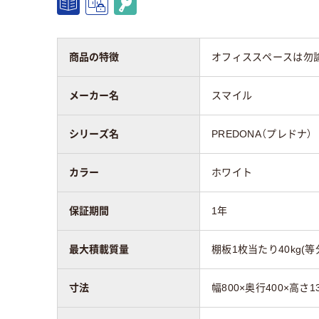
施錠方法
シリンダー錠
シリ
商品の特徴
オフィススペースは勿
質量
31kg
38.6
メーカー名
スマイル
アスクル商品環境
スコア
シリーズ名
PREDONA（プレドナ）
カラー
ホワイト
保証期間
1年
最大積載質量
棚板1枚当たり40kg(等
寸法
幅800×奥行400×高さ1