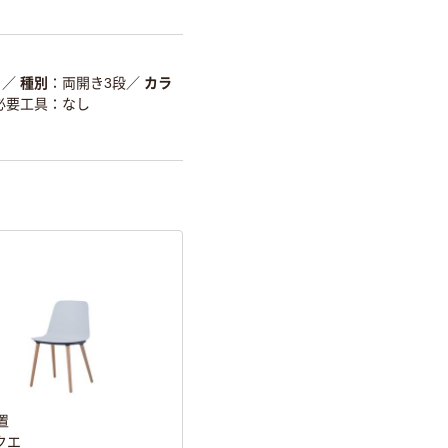
）
／
種別
両開き3段
／
カラ
、必要工具：なし
置
スクエ