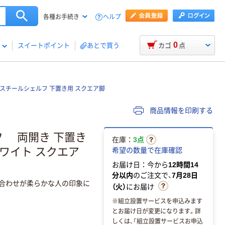
ヘルプ
各種お手続き
0
スイートポイント
あとで買う
カゴ
点
ナ）スチールシェルフ 下置き用 スクエア脚
商品情報を印刷する
フ 両開き 下置き
在庫：
3点
 ホワイト スクエア
希望の数量で在庫確認
お届け日：今から
12時間14
分以内
のご注文で、
7月28日
み合わせが柔らかな人の印象に
（火）
にお届け
※組立設置サービスを申込みます
とお届け日が変更になります。詳
しくは、「組立設置サービスお申込