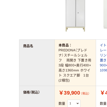
本商品：
イト
商品名
PREDONA（プレド
レー
ナ）スチールシェル
リン
フ 両開き 下置き用
置き
3段 幅800×奥行400×
90
高さ1360mm ホワイ
109
ト スクエア脚 1台
(2梱包)
￥39,900
￥4
価格（税込）
（税込）
数量
数量