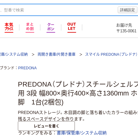
詳細設定
お届け先
〒135-0061
管庫/システム収納
両開き書庫/片開き書庫
スマイル PREDONA（プレド
ブランド
PREDONA
PREDONA（プレドナ）スチールシェル
用 3段 幅800×奥行400×高さ1360mm
脚 1台(2梱包)
PREDONAストレージ。木目調の脚と落ち着いたカラーの組
残るスペースデザインを作ります。
レビューを書く
ランキングをみる
書庫/保管庫/システム収納