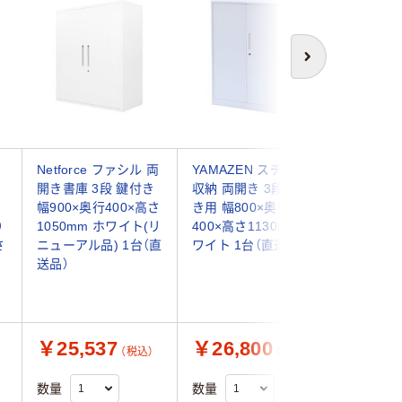
次へ
ス
Netforce ファシル 両
YAMAZEN スチール
スマイル
）
開き書庫 3段 鍵付き
収納 両開き 3段 下置
トレージ（
幅900×奥行400×高さ
き用 幅800×奥行
3段 両開
）
1050mm ホワイト(リ
400×高さ1130mm ホ
（鍵付・
さ
ニューアル品) 1台（直
ワイト 1台（直送品）
幅600×
送品）
1110m
ル書庫
￥25,537
￥26,800
￥24,
（税込）
（税込）
数量
数量
数量