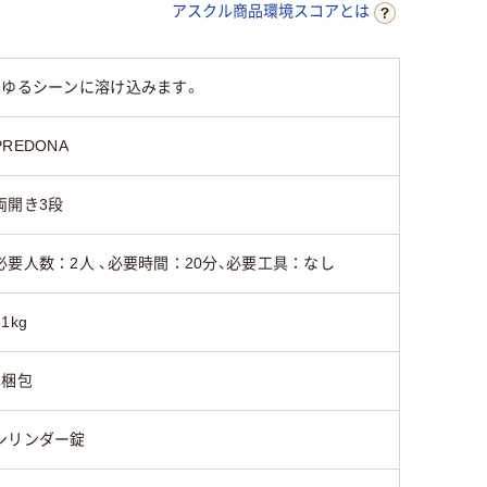
アスクル商品環境スコアとは
シリンダー錠
シリンダー錠
シリンダ
らゆるシーンに溶け込みます。
約27kg
26kg
23kg
PREDONA
両開き3段
必要人数：2人 、必要時間：20分、必要工具：なし
31kg
2梱包
シリンダー錠