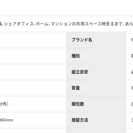
ンダー錠
シリンダー錠
シリンダー錠
論、シェアオフィス、ホーム、マンションの共用スペース時至るまで、あ
kg
30Kg
26kg
ブランド名
60
種別
組立目安
質量
分布）
梱包数
360mm
施錠方法