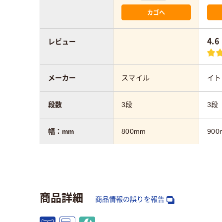
カゴへ
4.6
レビュー
メーカー
スマイル
イト
段数
3段
3段
幅：mm
800mm
900
高さ：mm
1360mm
109
奥行：mm
400mm
450
商品詳細
商品情報の誤りを報告
カラーグループ
ホワイト系
ホワ