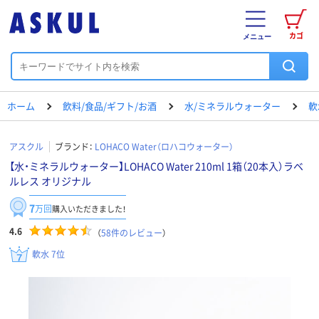
カゴ
メニュー
ホーム
飲料/食品/ギフト/お酒
水/ミネラルウォーター
軟
アスクル
ブランド：
LOHACO Water（ロハコウォーター）
【水・ミネラルウォーター】LOHACO Water 210ml 1箱（20本入）ラベ
ルレス オリジナル
7
万回
購入いただきました！
4.6
（
58
件のレビュー
）
軟水 7位