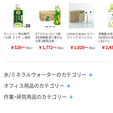
カゴへ
カゴへ
カ
サントリー 伊右衛門
【アスクル・ロハコ限
LOHACO Water スパー
伊藤園 お茶
「お茶、どうぞ。」 緑茶
定】伊藤園 香り豊かな
クリング オリジナル
【お茶】【小
お茶 【緑茶】【麦…
い】【ペッ…
￥528～
￥1,772～
￥1,020～
￥2,4
（税込）
（税込）
（税込）
水/ミネラルウォーターのカテゴリー
オフィス用品のカテゴリー
作業・研究用品のカテゴリー