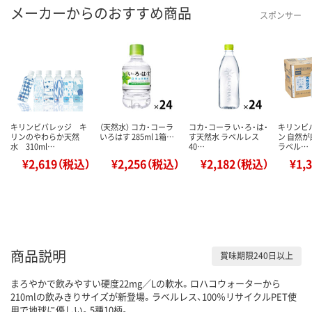
メーカーからのおすすめ商品
スポンサー
キリンビバレッジ キ
（天然水） コカ・コーラ
コカ・コーラ い・ろ・は・
キリンビ
リンのやわらか天然
いろはす 285ml 1箱…
す天然水 ラベルレス
ン 自然
水 310ml…
40…
ラベル…
¥2,619（税込）
¥2,256（税込）
¥2,182（税込）
¥1,
商品説明
賞味期限240日以上
まろやかで飲みやすい硬度22mg／Lの軟水。ロハコウォーターから
210mlの飲みきりサイズが新登場。ラベルレス、100％リサイクルPET使
用で地球に優しい。5種10柄。