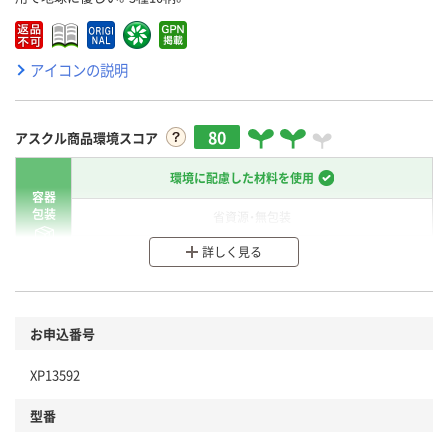
アイコンの説明
80
アスクル商品環境スコア
環境に配慮した材料を使用
容器
包装
省資源・無包装
詳しく見る
分別・リサイクルしやすい設計
環境に配慮した材料を使用
商品
お申込番号
本体
省資源・省エネ・節水
XP13592
分別・リサイクルしやすい設計
型番
独自の回収スキームがある