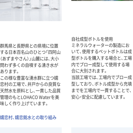
自社成型ボトルを使用
ミネラルウォーターの製造にお
群馬県と長野県との県境に位置
いて、使用するペットボトルは成
する日本百名山のひとつ「四阿山
型ボトルを購入する場合と、工場
（あずまやさん）」山麓には、大小
内でブロー成型して使用する場
問わず多くの自噴する湧き水が
合に大別されます。
あります。
当該工場では、工場内でブロー成
この様な豊富な湧水群に立つ嬬
型しており、ボトル成型から充填
恋村の工場で、井戸からの良質な
までを工場内で一貫することで、
天然水を原料とし、一貫した品質
安心・安全に配慮しています。
管理のもとLOHACO Waterを美
味しく作り上げています。
嬬恋村、嬬恋銘水との取り組み