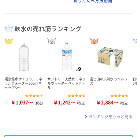
折りたたみ方法動画
軟水の売れ筋ランキング
嬬恋銘水 ナチュラルミネ
サントリー 天然水 ミネラ
富士山の天然水 ラベルレ
日
ラルウォーター 500mlキ
ルウォーター ペットボト
ス
5
ャップシ…
ル
￥1,037～
￥1,242～
￥2,884～
（税込）
（税込）
（税込）
ランキングをもっと見る