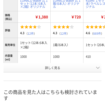
LOHACO Water 1L 1
LOHACO Water 1L 1
410ml １セッ
セット（12本：6本入
箱（6本入） オリジナ
本）ラベルレス
×2箱） オリジナル
ル
ジナル
価格
￥1,380
￥720
￥2
(税込)
評価
4.3
4.3
4.6
（
12件
）
（
12件
）
（
669件
）
1セット（12本:6本入
1箱（6本入）
1セット（20本
販売単位
×2箱）
内容量
1000
1000
410
(ml)
お申込番
詳しく見る
PU74180
PU73978
J538477
号
あり
あり
あり
在庫
8月10日（月）
8月10日（月）
8月10日（月）
お届け日
この商品を見た人はこちらも検討されていま
す
数量
数量
数量