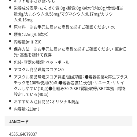
ギフト用手さげ袋：なし
栄養成分表示：たんぱく質:0g /脂質:0g /炭水化物:0g /食塩相当
量:0g/カルシウム:0.58mg/マグネシウム:0.17mg/カリウ
ム:0.16mg
原材料 ※お手元に届いた商品を必ずご確認ください：水
硬度：22mg/L（軟水）
内容量(ml)：210
保存方法 ※お手元に届いた商品を必ずご確認ください：直射日
光・高温を避けて保存
包装・容器の種類：ペットボトル
アスクル商品環境スコア：80
アスクル商品環境スコア詳細/加点項目：●容器包装4:再生プラス
チックを100％使用(30点)●容器包装11:分別・リユース・リサイ
クルしやすい(10点)●仕組み30-2:SBT認証取得/SBT準拠目標を
設定している(40点)
おすすめ＆注目商品：オリジナル商品
内容量：210ml
JANコード
4535164079037