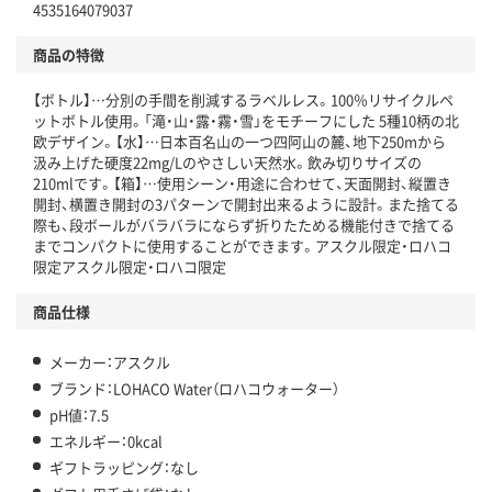
4535164079037
仕組
アスクルで資源循環している
商品の特徴
温室効果ガスなどの削減
【ボトル】…分別の手間を削減するラベルレス。100％リサイクルペ
この商品の環境配慮ポイントです。下記商品詳細「
ットボトル使用。「滝・山・露・霧・雪」をモチーフにした 5種10柄の北
アスクル商品環境スコア詳細／加点項目
」で確認できます。
欧デザイン。【水】…日本百名山の一つ四阿山の麓、地下250mから
汲み上げた硬度22mg/Lのやさしい天然水。飲み切りサイズの
210mlです。【箱】…使用シーン・用途に合わせて、天面開封、縦置き
開封、横置き開封の3パターンで開封出来るように設計。また捨てる
際も、段ボールがバラバラにならず折りたためる機能付きで捨てる
までコンパクトに使用することができます。アスクル限定・ロハコ
限定アスクル限定・ロハコ限定
商品仕様
メーカー：アスクル
ブランド：LOHACO Water（ロハコウォーター）
pH値：7.5
エネルギー：0kcal
ギフトラッピング：なし