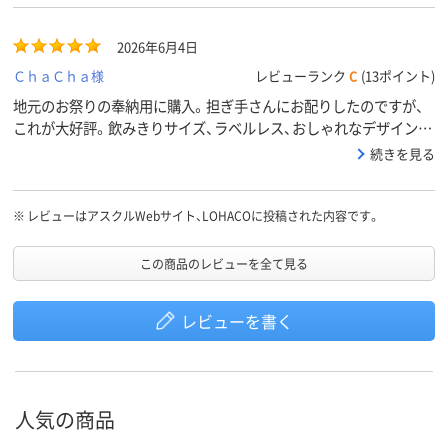
2026年6月4日
ＣｈａＣｈａ様
レビューランク
C
(13ポイント)
地元のお祭りの奉納用に購入。担ぎ手さんにお配りしたのですが、
これが大好評。飲みきりサイズ、ラベルレス、おしゃれなデザイン。
若い人たちに至っては「やっばい、これ、宝石みたい～」と大絶賛
続きを見る
（笑）。かわいいからと飲まないで持ち替える方もいたりと、買って
大正解なお品でした。もちろん味も申し分ありません。別の町会か
ら担ぎに来てくださっていた方々も「ウチも来年はこれにするかな」
※
レビューはアスクルWebサイト、LOHACOに投稿された内容です。
ととても気に入ってくださったようです。あと、個人的には黒色の
キャップがおしゃれでバランスもよく、さらにボトルのデザインを
この商品のレビューを全て見る
際立たせているのでこのままキープでお願いします！。
レビューを書く
人気の商品