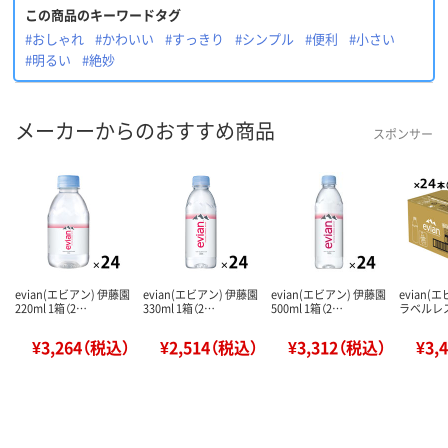
この商品のキーワードタグ
#おしゃれ
#かわいい
#すっきり
#シンプル
#便利
#小さい
#明るい
#絶妙
メーカーからのおすすめ商品
スポンサー
evian(エビアン) 伊藤園
evian(エビアン) 伊藤園
evian(エビアン) 伊藤園
evian(
220ml 1箱（2…
330ml 1箱（2…
500ml 1箱（2…
ラベルレス
¥3,264（税込）
¥2,514（税込）
¥3,312（税込）
¥3,