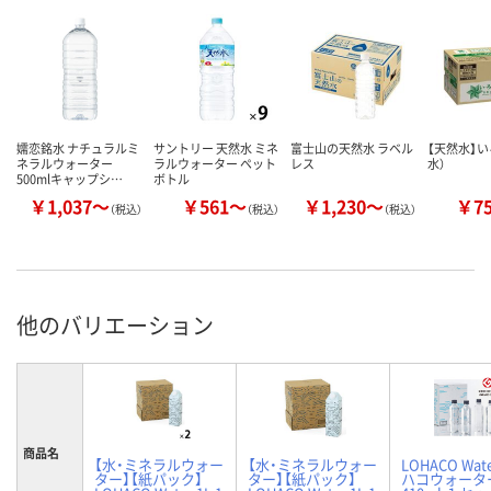
嬬恋銘水 ナチュラルミ
サントリー 天然水 ミネ
富士山の天然水 ラベル
【天然水】い
ネラルウォーター
ラルウォーター ペット
レス
水）
500mlキャップシ…
ボトル
￥1,037～
￥561～
￥1,230～
￥7
（税込）
（税込）
（税込）
他のバリエーション
商品名
【水・ミネラルウォー
【水・ミネラルウォー
LOHACO Wat
ター】【紙パック】
ター】【紙パック】
ハコウォータ