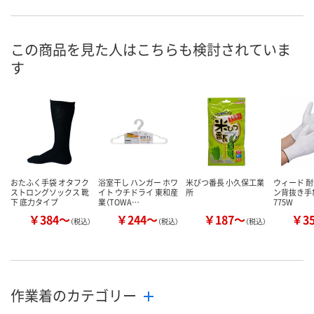
お申込番
XP15368
XP15360
XP15361
号
4点
入荷待ち
7点
在庫
この商品を見た人はこちらも検討されていま
す
8月11日（火）
8月11日（火）
お届け日
数量
数量
お取り扱い終了しま
した
カゴへ
カ
おたふく手袋 オタフク
浴室干し ハンガー ホワ
米びつ番長 小久保工業
ウィード 耐
ストロングソックス 靴
イト ウチドライ 東和産
所
ン背抜き手袋
下 底力タイプ
業（TOWA…
775W
￥384～
￥244～
￥187～
￥3
（税込）
（税込）
（税込）
作業着のカテゴリー