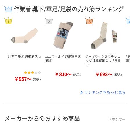
作業着 靴下/軍足/足袋の売れ筋ランキング
川西工業 純綿軍足 先丸
ユニワールド 純綿軍足（5
ジェイワークスプランニ
“
足組）
ング 純綿軍足 先丸 5足組
組
TS
￥810～
￥698～
（税込）
（税込）
￥957～
（税込）
ランキングをもっと見る
メーカーからのおすすめ商品
スポンサー