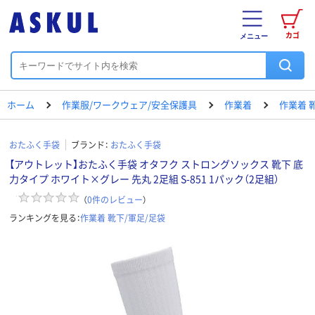
カゴ
メニュー
ホーム
作業服/ワークウェア/安全保護具
作業着
作業着 
おたふく手袋
ブランド：
おたふく手袋
【アウトレット】おたふく手袋 オタフク ストロングソックス 靴下 底
力タイプ ホワイト×グレー 先丸 2足組 S-851 1パック（2足組）
（
0
件のレビュー
）
ランキングを見る：
作業着 靴下/軍足/足袋