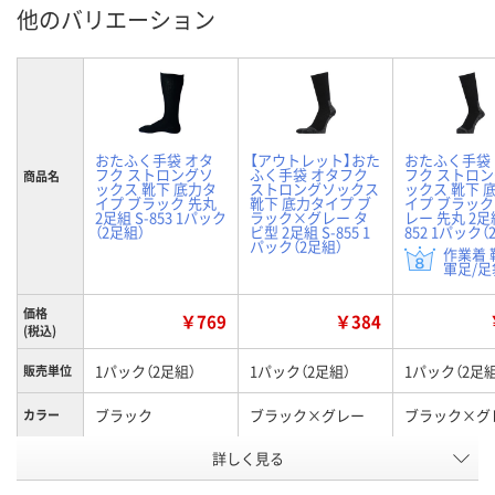
他のバリエーション
おたふく手袋 オタ
【アウトレット】おた
おたふく手袋
フク ストロングソ
ふく手袋 オタフク
フク ストロ
商品名
ックス 靴下 底力タ
ストロングソックス
ックス 靴下 
イプ ブラック 先丸
靴下 底力タイプ ブ
イプ ブラッ
2足組 S-853 1パック
ラック×グレー タ
レー 先丸 2足組
（2足組）
ビ型 2足組 S-855 1
852 1パック（
パック（2足組）
作業着 
軍足/足袋
価格
￥769
￥384
(税込)
1パック（2足組）
1パック（2足組）
1パック（2足組
販売単位
ブラック
ブラック×グレー
ブラック×グ
カラー
詳しく見る
先丸
タビ型
先丸
タイプ