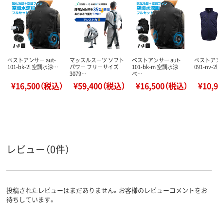
ベストアンサー aut-
マッスルスーツ ソフト
ベストアンサー aut-
ベストアン
101-bk-2l 空調水涼…
パワー フリーサイズ
101-bk-m 空調水涼
091-nv-
3079…
ベ…
¥16,500（税込）
¥59,400（税込）
¥16,500（税込）
¥10,
レビュー（0件）
投稿されたレビューはまだありません。お客様のレビューコメントをお
待ちしています。