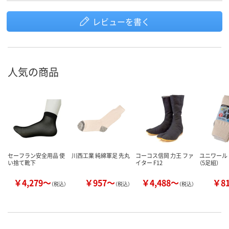
レビューを書く
人気の商品
セーフラン安全用品 使
川西工業 純綿軍足 先丸
コーコス信岡 力王 ファ
ユニワール
い捨て靴下
イター F12
（5足組）
￥4,279～
￥957～
￥4,488～
￥8
（税込）
（税込）
（税込）