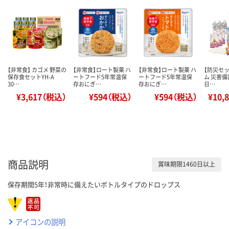
【非常食】 カゴメ 野菜の
【非常食】ロート製薬 ハ
【非常食】ロート製薬 ハ
【防災セッ
保存食セットYH-A
ートフード5年常温保
ートフード5年常温保
ム 災害備
30…
存おにぎ…
存おにぎ…
日…
¥3,617（税込）
¥594（税込）
¥594（税込）
¥10,
商品説明
賞味期限1460日以上
保存期間5年！非常時に備えたいボトルタイプのドロップス
アイコンの説明