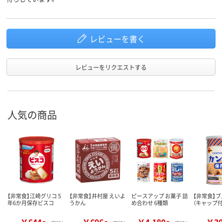
レビューを書く
レビューをリクエストする
人気の商品
【非常食】江崎グリコ 5
【非常食】井村屋 えいよ
ピースアップ お菓子 詰
【非常食】ブ
年6か月保存ビスコ
うかん
め合わせ 6種類
（キャップ付