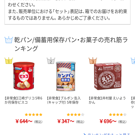
わせください。
また、販売単位における「セット」表記は、箱でのお届けをお約束
するものではありません。あらかじめご了承ください。
乾パン/備蓄用保存パン・お菓子の売れ筋ラ
ンキング
【非常食】江崎グリコ 5年6
【非常食】ブルボン 缶入
【非常食】井村屋 えいよう
【
か月保存ビスコ
（キャップ付） 5年保存
かん
存
ッ
￥644～
￥347～
￥696～
（税込）
（税込）
（税込）
ランキングをもっと見る