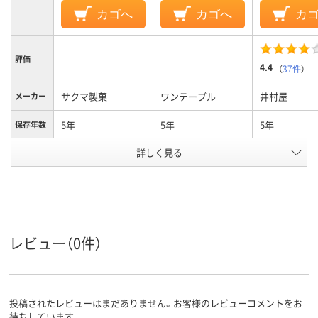
カゴへ
カゴへ
カ
評価
4.4
（
37件
）
サクマ製菓
ワンテーブル
井村屋
メーカー
5年
5年
5年
保存年数
アスクル
詳しく見る
商品環境
20
スコア
レビュー（0件）
投稿されたレビューはまだありません。お客様のレビューコメントをお
待ちしています。