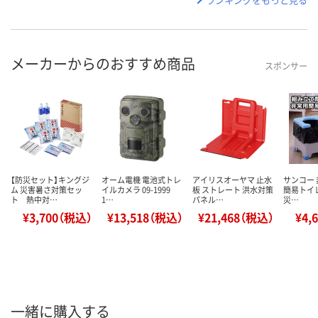
メーカーからのおすすめ商品
スポンサー
【防災セット】キングジ
オーム電機 電池式トレ
アイリスオーヤマ 止水
サンコー 
ム 災害暑さ対策セッ
イルカメラ 09-1999
板 ストレート 洪水対策
簡易トイレ
ト 熱中対…
1…
パネル…
災…
¥3,700（税込）
¥13,518（税込）
¥21,468（税込）
¥4,
一緒に購入する