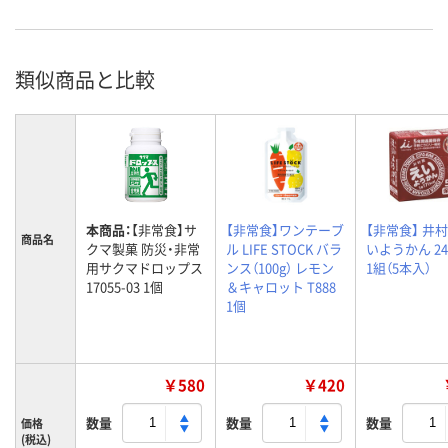
類似商品と比較
本商品：
【非常食】サ
【非常食】ワンテーブ
【非常食】 井村
商品名
クマ製菓 防災・非常
ル LIFE STOCK バラ
いようかん 24
用サクマドロップス
ンス（100g） レモン
1組（5本入）
17055-03 1個
＆キャロット T888
1個
￥580
￥420
数量
数量
数量
価格
(税込)