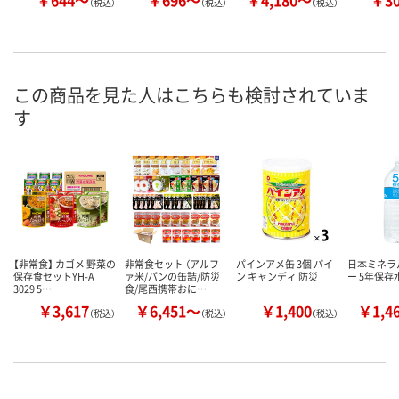
￥644～
￥696～
￥4,180～
￥3
（税込）
（税込）
（税込）
この商品を見た人はこちらも検討されていま
す
【非常食】 カゴメ 野菜の
非常食セット （アルフ
パインアメ缶 3個 パイ
日本ミネラ
保存食セットYH-A
ァ米/パンの缶詰/防災
ン キャンディ 防災
ー 5年保存
3029 5…
食/尾西携帯おに…
￥3,617
￥6,451～
￥1,400
￥1,4
（税込）
（税込）
（税込）