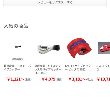
レビューをリクエストする
人気の商品
藤原産業 ＳＫ11 パ
藤原産業 SK11 ステン
KNIPEX パイプカッタ
エスコ パ
イプカッター
レス用パイプカッター
ー ビックス 9022
_2
PCー38S…
￥1,221～
￥4,079
￥3,181～
￥10,7
（税込）
（税込）
（税込）