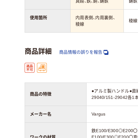
真鍮、鉄、銅、鋳鉄
鋳鉄
使用箇所
内周表側、内周裏側、
稜線
稜線
商品詳細
商品情報の誤りを報告
●アルミ製ハンドル●直線
商品の特徴
29040/151-29042
メーカー名
Vargus
鉄E100/E300◎E200
ワークの材質
E100/E300◎E200〇