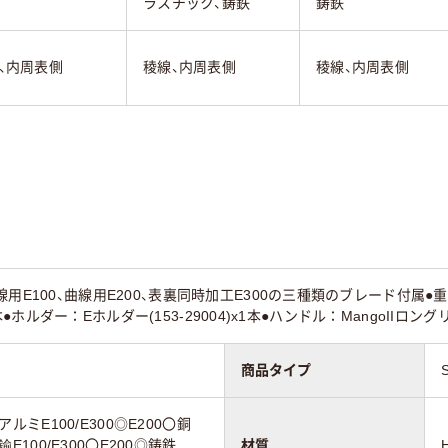
ラスチック、鋳鉄
鋳鉄
、内周表側
稜線、内周表側
稜線、内周表側
用E100、曲線用E200、表裏同時加工E300の三種類のブレード付属●重切削
各1本●ホルダー：Eホルダー(153-29004)x1本●ハンドル：MangoIIロング
商品タイプ
〇アルミE100/E300◎E200〇銅
真鍮E100/E300〇E200◎鋳鉄
材質