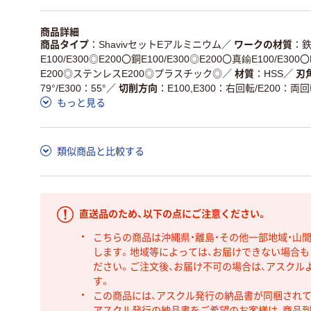
商品詳細
商品タイプ
ShavivセットEアルミニウム
／
ワークの材質
鉄
E100/E300◎E200〇銅E100/E300◎E200〇真鍮E100/E300
E200◎ステンレスE200◎プラスチック◎
／
材質
HSS
／
刃
79°/E300：55°
／
切削方向
E100,E300：右回転/E200：両
もっと見る
類似商品と比較する
直送品のため、以下の点にご注意ください。
こちらの商品は沖縄県・離島・その他一部地域・山
します。地域等によっては、お届けできない場合
ださい。ご注文後、お届け不可の場合は、アスクル
す。
この商品には、アスクル発行の納品書が同梱され
アスクル発行の納品書をご希望のお客様は、商品到