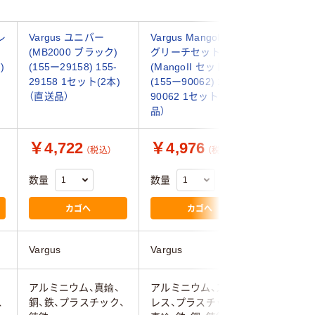
レ
Vargus ユニバー
Vargus MangoIIロン
Vargus
(MB2000 ブラック)
グリーチセット
ンディキ
)
(155ー29158) 155-
(MangoII セット C)
(グローバ
29158 1セット(2本)
(155ー90062) 155-
(154ー29
（直送品）
90062 1セット（直送
29144
品）
品）
￥4,722
￥4,976
￥3,9
（税込）
（税込）
数量
数量
数量
カゴへ
カゴへ
Vargus
Vargus
Vargus
アルミニウム、真鍮、
アルミニウム、ステン
アルミニ
、
銅、鉄、プラスチック、
レス、プラスチック、
レス、プ