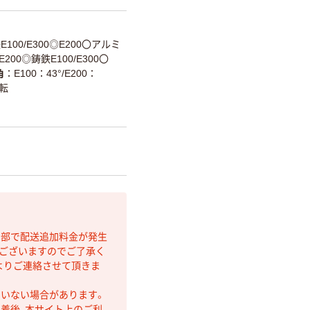
E100/E300◎E200〇アルミ
〇E200◎鋳鉄E100/E300〇
角
E100：43°/E200：
回転
間部で配送追加料金が発生
もございますのでご了承く
よりご連絡させて頂きま
ていない場合があります。
着後、本サイト上のご利