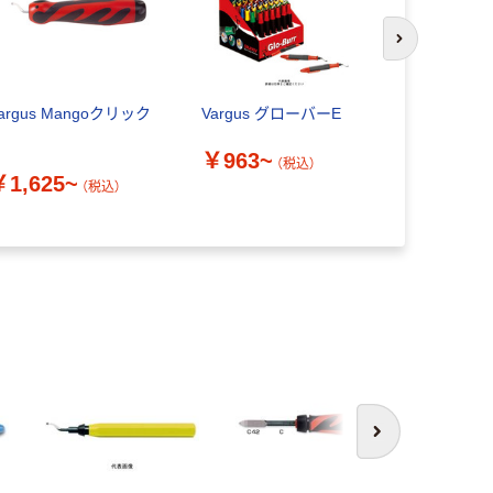
次のスライド
argus Mangoクリック
Vargus グローバーE
Vargus M
リーチセッ
￥963~
（税込）
￥1,625~
￥4,442
（税込）
次へ