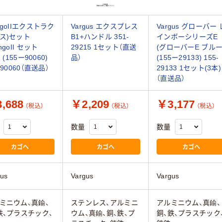
ngoIIエクストラク
Vargus エクスプレス
Vargus グローバー 
ス)セット
B1+ハンドル 351-
インボーシリーズE
ngoII セット
29215 1セット（直送
(グローバーE ブルー
) (155ー90060)
品）
(155ー29133) 155-
-90060（直送品）
29133 1セット(3本)
（直送品）
,688
￥2,209
￥3,177
（税込）
（税込）
（税込）
数量
数量
カゴへ
カゴへ
カゴへ
gus
Vargus
Vargus
ミニウム、真鍮、
ステンレス、アルミニ
アルミニウム、真鍮、
鉄、プラスチック、
ウム、真鍮、銅、鉄、プ
銅、鉄、プラスチック