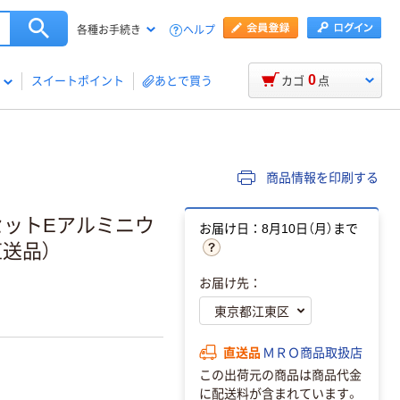
ヘルプ
各種お手続き
0
スイートポイント
あとで買う
カゴ
点
商品情報を印刷する
ivセットEアルミニウ
お届け日：8月10日（月）まで
（直送品）
お届け先：
直送品
ＭＲＯ商品取扱店
この出荷元の商品は商品代金
に配送料が含まれています。