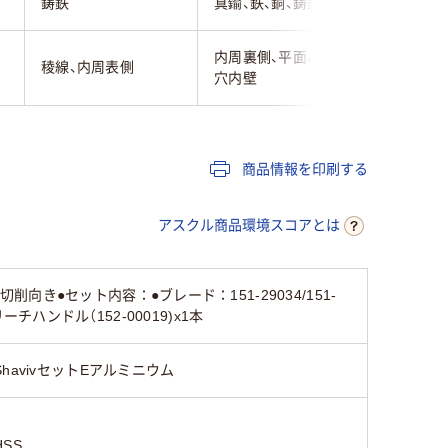
鋳鉄
真鍮、鉄、銅、鋳鉄
真鍮、鉄、
内周裏側、平面、稜線、
稜線、内周表側
内周表側
穴内壁
商品情報を印刷する
アスクル商品環境スコアとは
向き●セット内容：●ブレード：151-29034/151-
リーチハンドル（152-00019)x1本
ShavivセットEアルミニウム
HSS