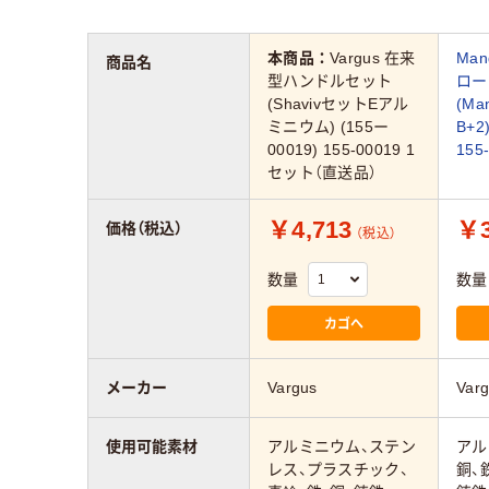
本商品：
Vargus 在来
Ma
商品名
型ハンドルセット
ロー
(ShavivセットEアル
(Ma
ミニウム) (155ー
B+2
00019) 155-00019 1
155
セット（直送品）
￥4,713
￥3
価格（税込）
（税込）
数量
数量
カゴへ
メーカー
Vargus
Var
使用可能素材
アルミニウム、ステン
アル
レス、プラスチック、
銅、