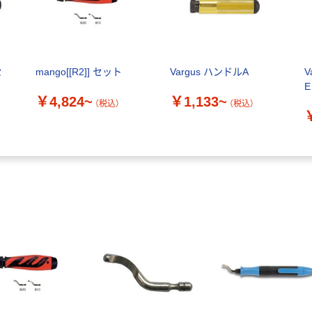
セ
mango[[R2]] セット
Vargus ハンドルA
V
E
￥4,824~
￥1,133~
セ
（税込）
（税込）