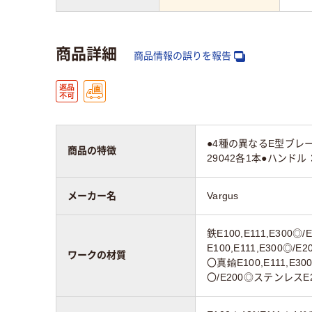
商品詳細
商品情報の誤りを報告
●4種の異なるE型ブレード(E
商品の特徴
29042各1本●ハンド
メーカー名
Vargus
鉄E100,E111,E300◎
E100,E111,E300◎/E2
ワークの材質
〇真鍮E100,E111,E30
〇/E200◎ステンレス