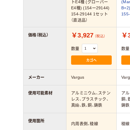
トE4種 (グローバー
(Ma
E4種) (154ー29144)
B+2
154-29144 1セット
155
（直送品）
￥3,927
￥3
価格（税込）
（税込）
数量
数量
カゴへ
メーカー
Vargus
Var
使用可能素材
アルミニウム、ステン
アル
レス、プラスチック、
銅、
真鍮、鉄、銅、鋳鉄
鋳鉄
使用箇所
内周表側、稜線
稜線