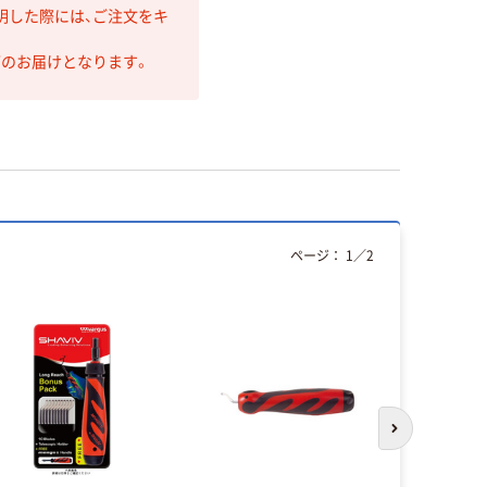
明した際には、ご注文をキ
第のお届けとなります。
ページ：
1
／
2
次のスライド