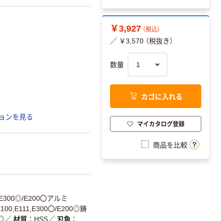
￥3,927
（税込）
／ ￥3,570 （税抜き）
数量
カゴに入れる
ョンを見る
マイカタログ登録
商品を比較
1,E300◎/E200〇アルミ
100,E111,E300〇/E200◎鋳
◎
／
材質
HSS
／
刃角