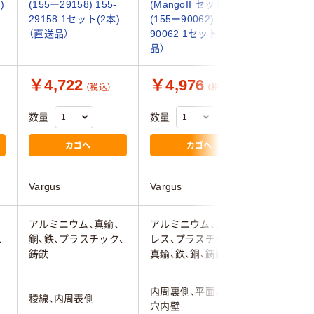
)
(155ー29158) 155-
(MangoII セット C)
トEアル
29158 1セット(2本)
(155ー90062) 155-
(155ー00
（直送品）
90062 1セット（直送
00019
品）
品）
￥4,722
￥4,976
￥4,7
（税込）
（税込）
数量
数量
数量
カゴへ
カゴへ
Vargus
Vargus
Vargus
アルミニウム、真鍮、
アルミニウム、ステン
アルミニ
、
銅、鉄、プラスチック、
レス、プラスチック、
レス、プ
鋳鉄
真鍮、鉄、銅、鋳鉄
真鍮、鉄、
内周裏側、平面、稜線、
内周表側
稜線、内周表側
穴内壁
稜線