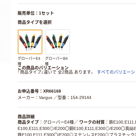
販売単位：1セット
商品タイプを選択
グローバーE4
グローバーB4
種
種
この商品のバリエーション
「商品タイプ」違いで 全2商品 あります。
すべてのバリエーシ
お申込番号：XR66168
メーカー：Vargus
／型番：154-29144
商品詳細
商品タイプ
グローバーE4種
／
ワークの材質
鉄E100,E11
E100,E111,E300◎/E200〇銅E100,E111,E300◎/E200〇真鍮E
鉄E100,E111,E300〇/E200◎ステンレスE200◎プラスチック