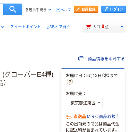
ヘルプ
各種お手続き
0
スイートポイント
あとで買う
カゴ
点
商品情報を印刷する
 (グローバーE4種)
お届け日：8月13日（木）まで
品）
お届け先：
直送品
ＭＲＯ商品取扱店
この出荷元の商品は商品代金
に配送料が含まれています。