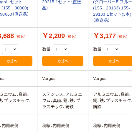
ngoII セット
29215 1セット（直送
(グローバーE ブルー
) (155ー90060)
品）
(155ー29133) 155-
-90060（直送品）
29133 1セット(3本)
（直送品）
,688
￥2,209
￥3,177
（税込）
（税込）
（税込）
数量
数量
カゴへ
カゴへ
カゴへ
gus
Vargus
Vargus
ミニウム、真鍮、
ステンレス、アルミニ
アルミニウム、真鍮、
鉄、プラスチック、
ウム、真鍮、銅、鉄、プ
銅、鉄、プラスチック
ラスチック、鋳鉄
鋳鉄
、内周表側
稜線、内周表側
稜線、内周表側