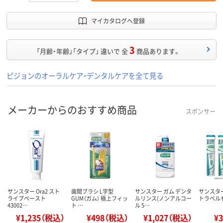
マイカタログへ登録
3
「月齢・年齢」「タイプ」 違いで 全
商品あります。
ピジョンのオーラルケア・デンタルケアを全て見る
メーカーからのおすすめ商品
スポンサー
サンスター Ora2 スト
歯間ブラシ L字型
サンスター ガム デンタ
サンスター
ライプペースト
GUM（ガム） 極上フィッ
ルリンス(ノンアルコー
トラベル
43002…
ト …
ル 5…
¥1,235（税込）
¥498（税込）
¥1,027（税込）
¥