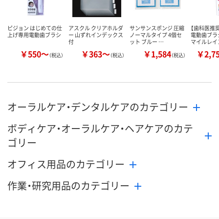
ピジョン はじめての仕
アスクル クリアホルダ
サンサンスポンジ 圧縮
【歯科医推奨
上げ専用電動歯ブラシ
ー 山ずれインデックス
ノーマルタイプ 4個セ
電動歯ブラ
付
ット ブルー …
マイルレイ
￥550～
￥363～
￥1,584
￥2,7
（税込）
（税込）
（税込）
オーラルケア・デンタルケアのカテゴリー
ボディケア・オーラルケア・ヘアケアのカテ
ゴリー
オフィス用品のカテゴリー
作業・研究用品のカテゴリー