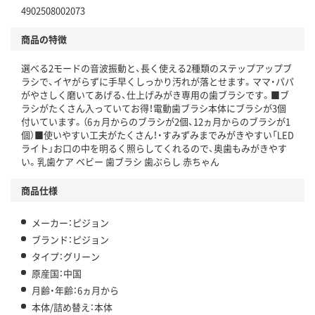
4902508002073
商品の特徴
選べる2モードの音波振動と、長く使える2種類のステップアップブ
ラシで、イヤがらずに手早くしっかり汚れが落とせます。ママ・パパ
がやさしく磨いてあげる、仕上げみがき専用の歯ブラシです。■ブ
ラシがたくさん入っていてお得！電動歯ブラシ本体にブラシが3個
付いています。（6ヵ月からのブラシが2個、12ヵ月からのブラシが1
個）■使いやすい工夫がたくさん！・すみずみまでみがきやすい「LED
ライト」お口の中を明るく照らしてくれるので、奥歯もみがきやす
い。乳歯ケア ベビー 歯ブラシ 歯ぶらし 赤ちゃん
商品仕様
メーカー：ピジョン
ブランド：ピジョン
タイプ：グリーン
原産国：中国
月齢・年齢：6ヵ月から
本体/詰め替え：本体