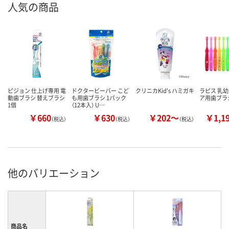
人気の商品
ピジョン 仕上げ専用 電
ドクタービーバー こど
クリニカKid's ハミガキ
ラピス 乳幼
動歯ブラシ 替えブラシ
も用歯ブラシ 1パック
ア用歯ブラ
1個
（12本入） U…
￥660
￥630
￥202～
￥1,1
（税込）
（税込）
（税込）
他のバリエーション
商品名