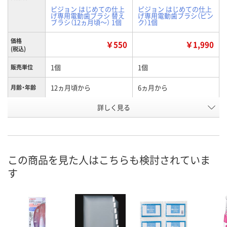
ピジョン はじめての仕上
ピジョン はじめての仕上
げ専用電動歯ブラシ 替え
げ専用電動歯ブラシ（ピン
ブラシ（12ヵ月頃～） 1個
ク）1個
価格
￥550
￥1,990
(税込)
1個
1個
販売単位
12ヵ月頃から
6ヵ月から
月齢・年齢
詳しく見る
替えブラシ
ピンク
タイプ
EK13024
XR93454
お申込番号
3点
在庫
この商品を見た人はこちらも検討されていま
8月11日（火）
お届け日
す
数量
現在ご注文いただけませ
ん
カゴへ