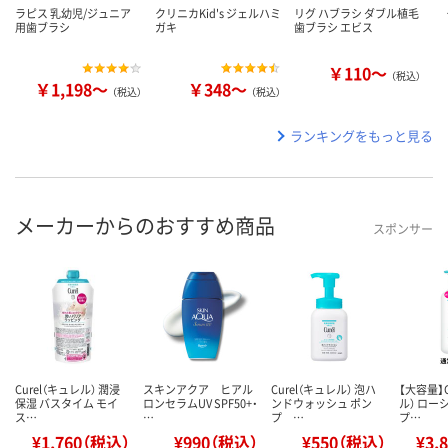
ラピス 乳幼児/ジュニア
クリニカKid's ジェルハミ
リグ ハブラシ ダブル植毛
用歯ブラシ
ガキ
歯ブラシ エビス
￥110～
（税込）
￥1,198～
￥348～
（税込）
（税込）
ランキングをもっと見る
メーカーからのおすすめ商品
スポンサー
Curel（キュレル） 潤浸
スキンアクア ヒアル
Curel（キュレル） 泡ハ
【大容量】C
保湿 バスタイム モイ
ロンセラムUV SPF50+・
ンドウォッシュ ポン
ル） ロー
ス…
…
プ …
プ…
¥1,760（税込）
¥990（税込）
¥550（税込）
¥3,