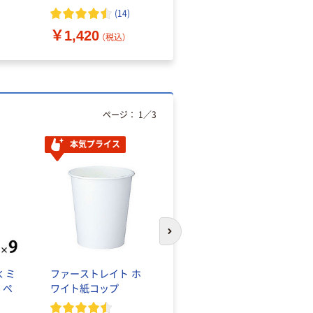
（10枚入り）
オマス素材10％配合
(
14
)
￥1,420
￥616~
（税込）
（税込）
ページ：
1
／
3
本気プライス
本気プライス
次のスライドへ
 ミ
ファーストレイト ホ
蛍光オプテックス1(ア
 ペ
ワイト紙コップ
スクル限定モデル)
蛍光ペン ゼブラ