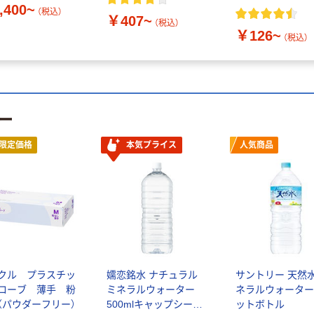
,400~
（税込）
￥407~
（税込）
￥126~
（税込）
ー
限定価格
本気プライス
人気商品
クル プラスチッ
嬬恋銘水 ナチュラル
サントリー 天然水
ローブ 薄手 粉
ミネラルウォーター
ネラルウォーター
（パウダーフリー）
500mlキャップシール
ットボトル