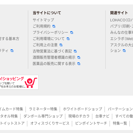
当サイトについて
関連サイト
アスクルについてお気軽にご質問ください
サイトマップ
LOHACO（ロ
ご利用規約
パプリ（印刷・
プライバシーポリシー
みんなの仕事
対する基本方
ご利用環境について
エシラボ（We
ご利用上の注意
アスクルの大
リティ
ション
古物営業法に基づく表記
酒類販売管理者標識の掲示
医薬品の販売に関する表示
イムカード特集
ラミネーター特集
ホワイトボードショップ
パーテーション
タオル特集
ダンボール専門ショップ
現場のチカラ
台車ナビ
すべての働
トイットストア
オフィスづくりサービス
ピンポイントサーチ
特集一覧