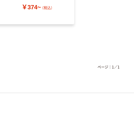
￥374~
（税込）
￥52~
（税込）
ページ：
1
／
1