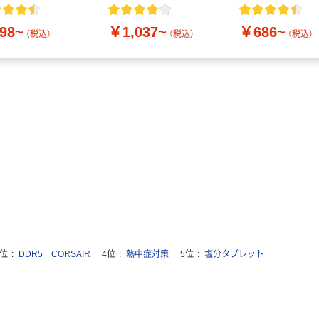
付き／2Lラベルレス
10本
98~
￥1,037~
￥686~
（税込）
（税込）
（税込）
3位
DDR5 CORSAIR
4位
熱中症対策
5位
塩分タブレット