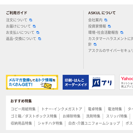
ご利用ガイド
ASKUL について
注文について
会社案内
お届けについて
投資家情報
お支払いについて
環境・社会活動報告
返品・交換について
カスタマーハラスメントに
針
アスクルのサイバーセキュ
おすすめ特集
コピー用紙特集
トナー・インクメガストア
電卓特集
電池特集
タ
ゴミ箱／ダストボックス特集
お掃除特集
洗剤特集
スリッパ特集
収納用品特集
シャチハタ特集
白衣・介護ユニフォームショップ
ポス