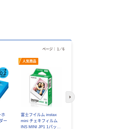
ページ：
1
／
6
人気商品
オリジナル
次のスライドへ
ーホ
富士フイルム instax
ゴミ袋 エコノミータ
ンダー
mini チェキフィルム
イプ 乳白半透明 高密
INS MINI JP1 1パック
度タイプ 詰替用 バイ