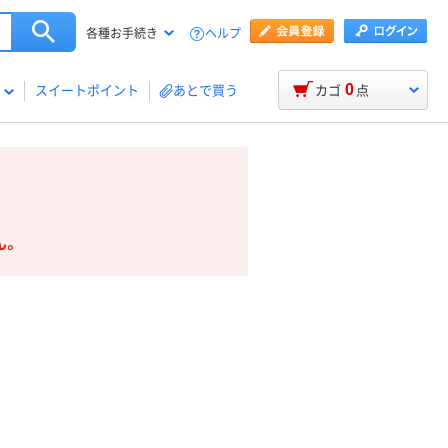
ヘルプ
各種お手続き
0
スイートポイント
あとで買う
カゴ
点
ん。