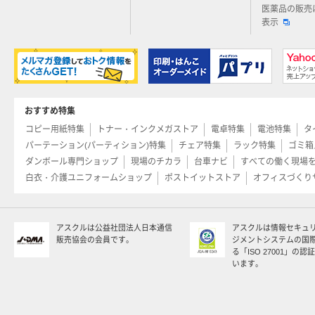
医薬品の販売
表示
おすすめ特集
コピー用紙特集
トナー・インクメガストア
電卓特集
電池特集
タ
パーテーション(パーティション)特集
チェア特集
ラック特集
ゴミ箱
ダンボール専門ショップ
現場のチカラ
台車ナビ
すべての働く現場
白衣・介護ユニフォームショップ
ポストイットストア
オフィスづくり
アスクルは公益社団法人日本通信
アスクルは情報セキュ
販売協会の会員です。
ジメントシステムの国
る「ISO 27001」の
います。