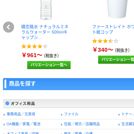
嬬恋銘水 ナチュラルミネ
ファーストレイト ホ
ラルウォーター 500mlキ
ト紙コップ
ャップシ…
￥340～
（税抜き）
￥961～
（税抜き）
商品を探す
事務用品／文房具
ファイル
トナー
OA機器／家電／電池
包装／掲示／店舗用品
生活雑