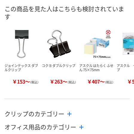
8月25日（火）まで
8月25日（火）まで
8月25日（火）
お届け日
この商品を見た人はこちらも検討されていま
す
数量
数量
数量
カゴへ
カゴへ
カ
ジョインテックス ダブ
コクヨ ダブルクリップ
アスクル はたらく ふせ
アスクル 
ルクリップ
ん 75×75mm
プ
￥153～
￥263～
￥407～
￥
（税込）
（税込）
（税込）
クリップのカテゴリー
オフィス用品のカテゴリー