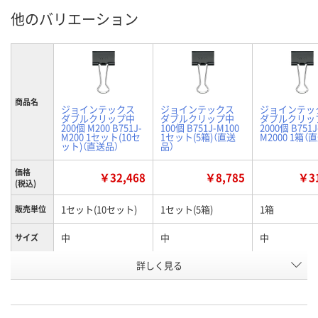
他のバリエーション
商品名
ジョインテックス
ジョインテックス
ジョインテッ
ダブルクリップ中
ダブルクリップ中
ダブルクリッ
200個 M200 B751J-
100個 B751J-M100
2000個 B751J
M200 1セット(10セ
1セット(5箱)（直送
M2000 1箱（
ット)（直送品）
品）
価格
￥32,468
￥8,785
￥31
(税込)
1セット(10セット)
1セット(5箱)
1箱
販売単位
中
中
中
サイズ
お申込番
詳しく見る
KK93290
KK93289
KK93288
号
直送品
直送品
直送品
在庫