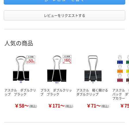
レビューをリクエストする
人気の商品
アスクル ダブルクリ
プラス ダブルクリッ
アスクル 軽く開ける
アスクル 
ップ ブラック
プ ブラック
ダブルクリップ
パック ダ
プカラー
￥58～
￥171～
￥71～
￥7
（税込）
（税込）
（税込）