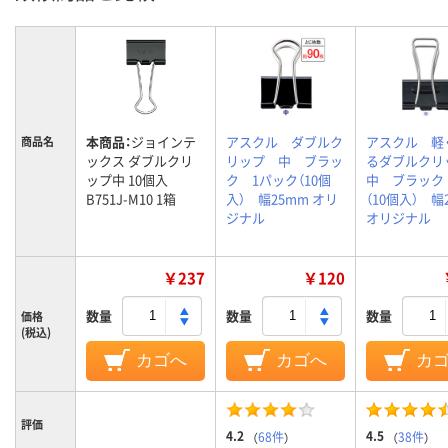
本商品：
ジョインテ
アスクル ダブルク
アスクル 軽
商品名
ックス ダブルクリ
リップ 中 ブラッ
るダブルク
ップ中 10個入
ク 1パック（10個
中 ブラック
B751J-M10 1箱
入） 幅25mm オリ
（10個入） 幅
ジナル
オリジナル
￥237
￥120
数量
数量
数量
価格
(税込)
カゴへ
カゴへ
カ
評価
4.2
4.5
（
68件
）
（
38件
）