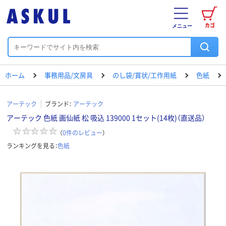
カゴ
メニュー
ホーム
事務用品/文房具
のし袋/賞状/工作用紙
色紙
アーテック
ブランド：
アーテック
アーテック 色紙 画仙紙 松 吸込 139000 1セット(14枚)（直送品）
（
0
件のレビュー
）
ランキングを見る：
色紙