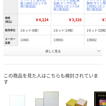
紙 13483 1セット(6
仙紙 ドーサ引 松
無地 サイン用
枚)（直送品）
139001 1セット(14
139002 1セッ
枚)（直送品）
枚)（直送品）
価格
￥4,224
￥3,326
￥3
(税込)
1セット（6枚）
1セット（14枚）
1セット（20枚
販売単位
メーカー
13483
139001
139002
品番
お申込番
詳しく見る
XU36368
XU36929
XU36585
号
あり
わずか
在庫
8月21日（金）
8月21日（金）
お届け日
この商品を見た人はこちらも検討されていま
す
数量
数量
在庫切れです
（次回入荷日未
カゴへ
カゴへ