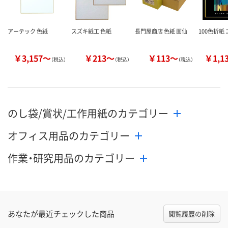
アーテック 色紙
スズキ紙工 色紙
長門屋商店 色紙 画仙
100色折紙
￥3,157～
￥213～
￥113～
￥1,1
（税込）
（税込）
（税込）
のし袋/賞状/工作用紙のカテゴリー
オフィス用品のカテゴリー
作業・研究用品のカテゴリー
あなたが最近チェックした商品
閲覧履歴の削除