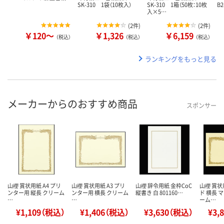
SK-310 1袋（10枚入）
SK-310 1箱（50枚：10枚
B2
入×5…
(
2件
)
(
2件
)
￥120～
￥1,326
￥6,159
（税込）
（税込）
（税込）
ランキングをもっと見る
メーカーからのおすすめ商品
スポンサー
山櫻 賞状用紙 A4 プリ
山櫻 賞状用紙 A3 プリ
山櫻 辞令用紙 金枠CoC
山櫻 賞状
ンター用 縦長 クリーム
ンター用 横長 クリーム
縦書き 白 801160…
ド 横長 
…
…
ーム…
¥1,109（税込）
¥1,406（税込）
¥3,630（税込）
¥3,