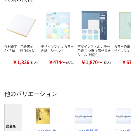
今村紙工 色紙画仙
デザインフィル カラー
デザインフィル カラー
カラー色紙 
SK-310 1袋（10枚入）
色紙 シール付
色紙 二つ折り 寄せ書き
ザインフィ
シール・封筒付…
￥1,326
￥474～
￥1,870～
￥6
（税込）
（税込）
（税込）
他のバリエーション
商品名
アーテック 金の色
アーテック 色紙 画
アーテック 色