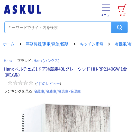
カゴ
メニュー
ホーム
事務機器/家電/電池/照明
キッチン家電
冷蔵庫/冷
Hanx
ブランド：
Hanx（ハンクス）
Hanx ペルチェ式1ドア冷蔵庫40Lグレーウッド HH-RP2140GW 1台
（直送品）
（
0
件のレビュー
）
ランキングを見る：
冷蔵庫/冷凍庫/冷温庫・保温庫