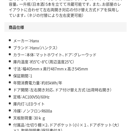
容量。一升瓶（日本酒）5本を立てて冷蔵可能です。また、お部屋のレ
イアウトに合わせて左右両開き対応の付け替え方式ドアを採用し
ています。（ネジの付替により左右変更可能）
商品仕様
メーカー：Hanx
ブランド：Hanx（ハンクス）
カラー：本体：マットホワイト、ドア：グレーウッド
庫内温度：約5℃~8℃（周辺温度25℃）
寸法：幅405mm x 奥行487mm x 高さ545mm
保証期間：1
年間消費電力量：約85kWh/年
ドア開閉：左右開き対応、ドア付け替え方式（出荷時右開き）
定格：AC100V50/60Hz
庫内灯：LEDライト
冷媒：ノンフロンR600a
天板耐荷重：30ｋｇ
付属品：仕切り棚×2、ドアポケット（小）×１、ドアポケット（大）
×1、取扱説明書（保証書付き）