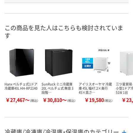
8月9日（日）
お届け日
数量
この商品を見た人はこちらも検討されていま
メーカー都合により
販売停止中です
す
カゴへ
Hanx ペルチェ式1ドア
SunRuck ミニ冷蔵庫
アイリスオーヤマ 冷蔵
三ツ星貿易 
冷蔵庫40L HH-RP2140
20L ペルチェ式 無音 3
庫 45L 幅47.2×奥行
小型1ドア冷
段階…
45×高さ…
51W 1台
￥27,467～
￥30,810～
￥19,580
￥23,
（税込）
（税込）
（税込）
冷蔵庫/冷凍庫/冷温庫・保温庫のカテゴリー