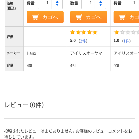
数量
数量
数量
価格
(税込)
カゴへ
カゴへ
カ
評価
5.0
1.0
（
2件
）
（
1件
）
Hanx
アイリスオーヤマ
アイリスオー
メーカー
40L
45L
90L
容量
12ｋｇ
約17kg
28kg
質量
レビュー（0件）
投稿されたレビューはまだありません。お客様のレビューコメントをお
待ちしています。