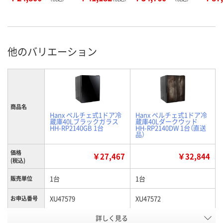
他のバリエーション
商品名
Hanx ペルチェ式1ドア冷
Hanx ペルチェ式1ドア冷
蔵庫40Lブラックガラス
蔵庫40Lダークウッド
HH-RP2140GB 1台
HH-RP2140DW 1台（直送
品）
価格
￥27,467
￥32,844
(税込)
1台
1台
販売単位
XU47579
XU47572
お申込番号
詳しく見る
3点
直送品
在庫