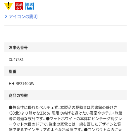
アイコンの説明
お申込番号
XU47581
型番
HH-RP2140GW
商品の特徴
●静音性に優れたペルチェ式、本製品の駆動音は図書館の静けさ
（30db）より静かな23db。睡眠の妨げを避けたい寝室やホテル・旅館
等に最適な設計です。●マットホワイトの本体にビンテージ調グレ
ーウッド木目のドアで、従来の家電とは一線を画したデザインと質
感でまるでインテリアのような冷蔵庫です。●コンパクトなのに大