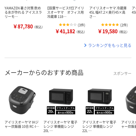
YAMAZEN 暑さ対策 飲め
【設置サービス付】アイリ
アイリスオーヤマ 冷蔵庫
ア
る氷が作れる アイススラ
スオーヤマ オフィス用
45L 幅47.2×奥行45×高
45
リーモ…
冷蔵庫 118…
さ…
￥87,780
(
3件
)
(
2件
)
（税込）
￥41,182
￥19,580
（税込）
（税込）
ランキングをもっと見る
メーカーからのおすすめ商品
スポンサー
アイリスオーヤマ IHジ
アイリスオーヤマ 電子
アイリスオーヤマ 電子
アイリスオ
ャー炊飯器 10合 RC-I…
レンジ 単機能レンジ
レンジ 単機能レンジ
ャー炊飯器 
20L …
22L …