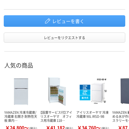
レビューを書く
レビューをリクエストする
人気の商品
YAMAZEN 冷凍冷蔵庫/
【設置サービス付】アイ
アイリスオーヤマ 冷凍
YAMAZEN
冷蔵庫 右開き 耐熱性天
リスオーヤマ オフィ
冷蔵庫 90L IRSD-9B
める氷が作
板 庫内…
ス用冷蔵庫 118…
スラリーモ
￥24,800～
￥41,182
￥34,760～
￥87,
（税込）
（税込）
（税込）