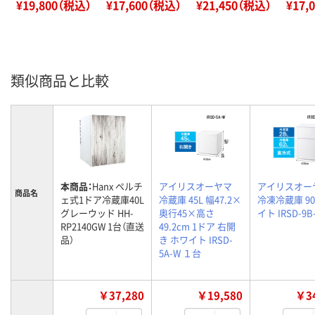
¥19,800（税込）
¥17,600（税込）
¥21,450（税込）
¥17,
類似商品と比較
本商品：
Hanx ペルチ
アイリスオーヤマ
アイリスオー
商品名
ェ式1ドア冷蔵庫40L
冷蔵庫 45L 幅47.2×
冷凍冷蔵庫 90
グレーウッド HH-
奥行45×高さ
イト IRSD-9B
RP2140GW 1台（直送
49.2cm 1ドア 右開
品）
き ホワイト IRSD-
5A-W １台
￥37,280
￥19,580
￥34