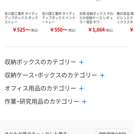
吉川国工業所 タイディ
吉川国工業所 タイディ
天馬 収納ボックス やわ
無印良品 
アップボックス ボック
アップボックス インナ
らか収納ケース レギュ
ピレン入り
ストレー
ートレー
ラー浅型 ホワ…
ックススタ
￥525～
￥550～
￥1,664
￥
（税込）
（税込）
（税込）
収納ボックスのカテゴリー
収納ケース・ボックスのカテゴリー
オフィス用品のカテゴリー
作業・研究用品のカテゴリー
あなたが最近チェックした商品
閲覧履歴の削除