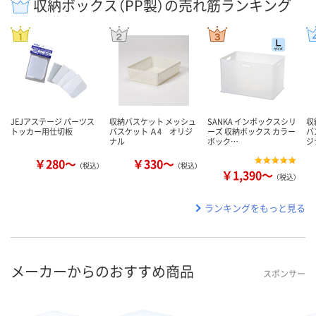
収納ボックス（PP製）の売れ筋ランキング
JEJアステージ パーツス
収納バスケット メッシュ
SANKA インボックスシリ
収
トッカー用仕切板
バスケット Ａ4 オリジ
ーズ 収納ボックス カラー
バ
ナル
ボック…
ジ
￥280～
￥330～
（税込）
（税込）
￥1,390～
（税込）
ランキングをもっと見る
メーカーからのおすすめ商品
スポンサー