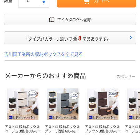
数量
カゴへ
マイカタログへ登録
8
「タイプ」「カラー」 違いで 全
商品あります。
吉川国工業所の収納ボックスを全て見る
メーカーからのおすすめ商品
スポンサー
アストロ 収納ボックス
アストロ 収納ボックス
アストロ 収納ボックス
アストロ
ベージュ 3個組 606-6…
グレー 3個組 606-61…
ブラウン 3個組 606-6…
ベージュ 3