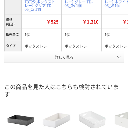
T3725（ボックスト
レー） グレー TD-
レー） ホワイト
レー） クリア TD-
06_Gy 1個
06_W 1個
06_Cr 1個
価格
￥525
￥1,210
￥1
(税込)
1個
1個
1個
販売単位
ボックストレー
ボックストレー
ボックストレ
タイプ
詳しく見る
クリア
グレー
ホワイト
カラー
お申込番
XU78157
XU78160
XU78159
号
8点
あり
あり
在庫
この商品を見た人はこちらも検討されていま
す
8月9日（日）
8月9日（日）
8月9日（日）
お届け日
数量
数量
数量
カゴへ
カゴへ
カ