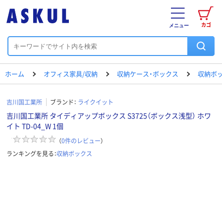
カゴ
メニュー
ホーム
オフィス家具/収納
収納ケース・ボックス
収納ボ
吉川国工業所
ブランド：
ライクイット
吉川国工業所 タイディアップボックス S3725（ボックス浅型） ホワ
イト TD-04_W 1個
（
0
件のレビュー
）
ランキングを見る：
収納ボックス