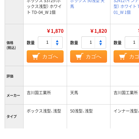
ボックス S3725（ボ
ボックス 50浅型 天
S2412（イン
ックス浅型） ホワイ
馬
型） ホワイト T
ト TD-04_W 1個
01_W 1個
￥1,870
￥1,820
数量
数量
数量
価格
(税込)
カゴへ
カゴへ
カ
評価
吉川国工業所
天馬
吉川国工業所
メーカー
ボックス浅型、浅型
50浅型、浅型
インナー浅型
タイプ
ホワイト系
ホワイト系
ホワイト系
カラーグ