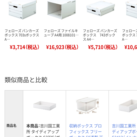
フェローズ バンカーズ
フェローズ ファイルキ
フェローズ バンカーズ
フェロー
ボックス 703sボックス
ューブ A4用 1008101…
ボックス 743ボック
ボックス 
A…
ス A4…
A…
¥3,714（税込）
¥16,923（税込）
¥5,710（税込）
¥10,
類似商品と比較
本商品：
吉川国工業
収納ボックス プロ
吉川国工業所
商品名
所 タイディアップ
フィックス フリー
ディアップボ