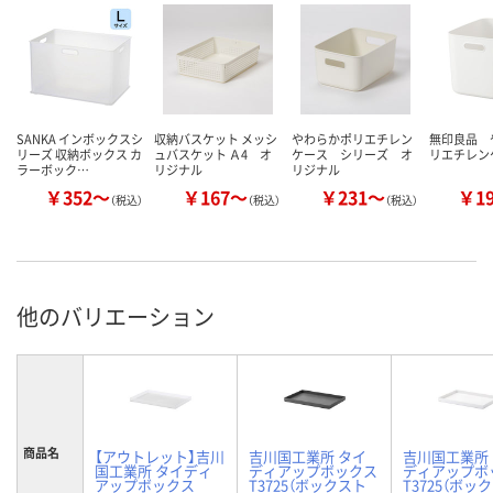
SANKA インボックスシ
収納バスケット メッシ
やわらかポリエチレン
無印良品 
リーズ 収納ボックス カ
ュバスケット Ａ4 オ
ケース シリーズ オ
リエチレン
ラーボック…
リジナル
リジナル
￥352～
￥167～
￥231～
￥1
（税込）
（税込）
（税込）
他のバリエーション
商品名
【アウトレット】吉川
吉川国工業所 タイ
吉川国工業所
国工業所 タイディ
ディアップボックス
ディアップボ
アップボックス
T3725（ボックスト
T3725（ボッ