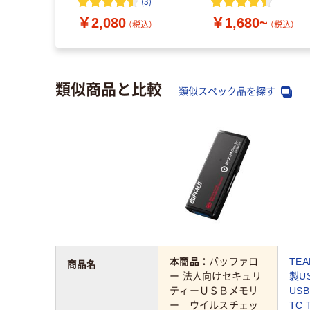
(
3
)
~
モデル １６ＧＢ ブ
（税込）
￥2,080
￥1,680~
ラック RUF3-K16GB-
（税込）
（税込）
BK 1台
類似商品と比較
類似スペック品を探す
本商品：
バッファロ
TE
商品名
ー 法人向けセキュリ
製U
ティーＵＳＢメモリ
US
ー ウイルスチェッ
TC 