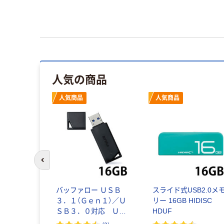
人気の商品
人気商品
人気商品
前のスライドへ
1（USB3.0）
バッファロー ＵＳＢ
スライド式USB2.0メ
モリー U3-
３．１（Ｇｅｎ１）／Ｕ
リー 16GB HIDISC
オー・データ
ＳＢ３．０対応 ＵＳ
HDUF
Ｂメモリー バリュー