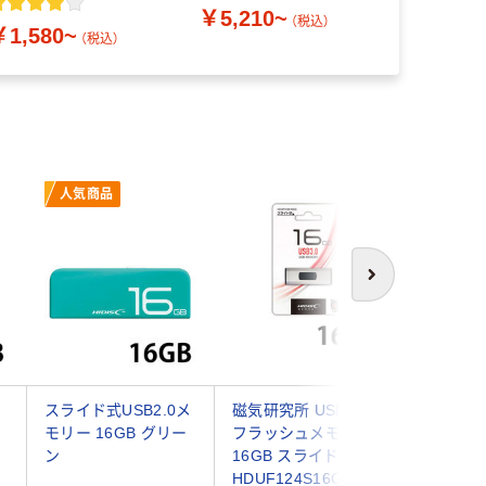
￥5,210~
（税込）
￥1,580~
（税込）
人気商品
次へ
Ｂ
スライド式USB2.0メ
磁気研究所 USB 3.0
TEAM 
モリー 16GB グリー
フラッシュメモリー
ド式US
ン
16GB スライド式
16GB TC
HDUF124S16G3 1個
1本