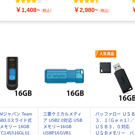
￥1,408~
￥2,980~
（税込）
（税込）
人気商品
AMジャパン Team
三菱ケミカルメディ
バッファロー ＵＳ
SB3.0スライド式
ア USB2.0対応 USB
３．１（Ｇｅｎ１）／
Bメモリー 16GB
メモリー16GB
ＵＳＢ３．０対応
TC145316GL01
USBP16GVB1
ＵＳＢメモリー バ