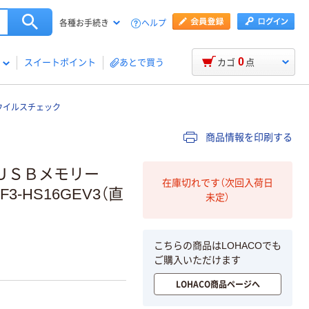
ヘルプ
各種お手続き
0
スイートポイント
あとで買う
カゴ
点
ウイルスチェック
商品情報を印刷する
ーＵＳＢメモリー
在庫切れです（次回入荷日
-HS16GEV3（直
未定）
こちらの商品はLOHACOでも
ご購入いただけます
LOHACO商品ページへ