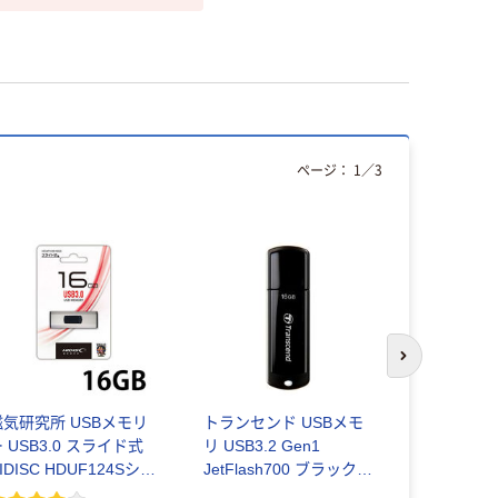
ページ：
1
／
3
次のスライド
磁気研究所 USBメモリ
トランセンド USBメモ
バッファロー
 USB3.0 スライド式
リ USB3.2 Gen1
K16GB-WH
IDISC HDUF124Sシリ
JetFlash700 ブラック
￥2,080
ーズ
GJF700