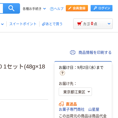
ヘルプ
各種お手続き
0
スイートポイント
あとで買う
カゴ
点
商品情報を印刷する
 1セット(48g×18
お届け日：9月2日（水）まで
お届け先：
直送品
お菓子専門商社 山星屋
この出荷元の商品は商品代金