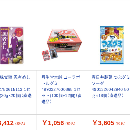
A味覚糖 忍者めし
丹生堂本舗 コーラボ
春日井製菓 つぶグ
トルグミ
ソーダ
2750615113 1セ
4990327000868 1セ
4901326042940 80
20g×20個)（直送
ット(100個+12個)（直
ｇ×18個（直送品）
送品）
,412
￥1,056
￥3,605
（税込）
（税込）
（税込）