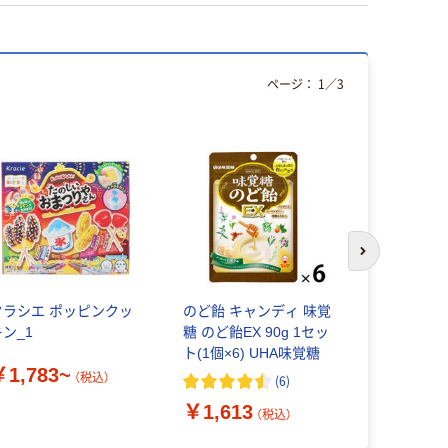
ページ：
1
／
3
人気商品
次のスライド
クラシエ ポッピンクッ
のど飴 キャンディ 味覚
ブルボン 
キン_1
糖 のど飴EX 90g 1セッ
ネグミ_2
ト(1個×6) UHA味覚糖
￥1,783~
￥545~
（税込）
(
6
)
￥1,613
（税込）