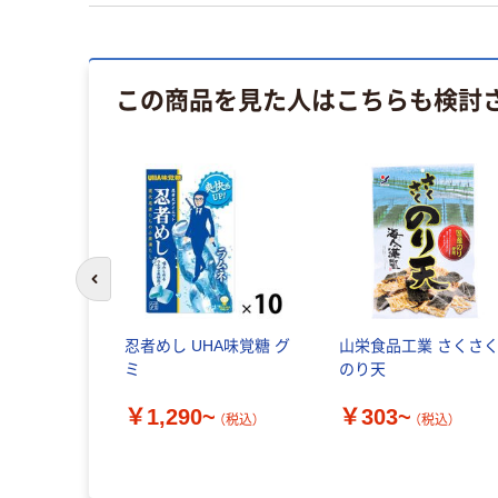
この商品を見た人はこちらも検討
前のスライドへ
忍者めし UHA味覚糖 グ
山栄食品工業 さくさ
ミ
のり天
￥1,290~
￥303~
（税込）
（税込）