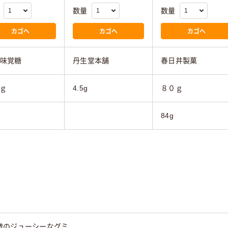
数量
数量
カゴへ
カゴへ
カゴへ
A味覚糖
丹生堂本舗
春日井製菓
ｇ
4.5g
８０ｇ
84g
徴のジューシーなグミ