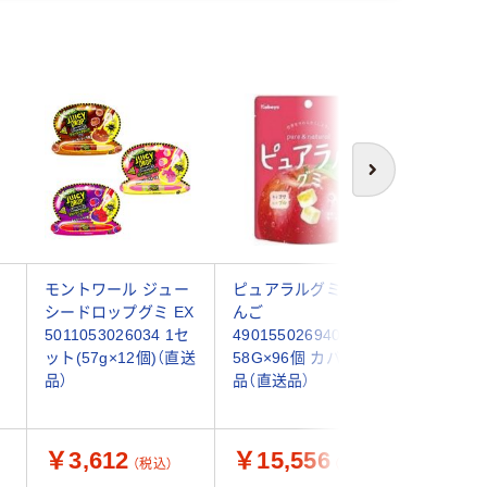
次へ
ミ
モントワール ジュー
ピュアラルグミ り
明治 コ
シードロップグミ EX
んご
4902777
5011053026034 1セ
4901550269403
ット(100
ット(57g×12個)（直送
58G×96個 カバヤ食
送品）
品）
品（直送品）
￥3,612
￥15,556
￥4,0
（税込）
（税込）