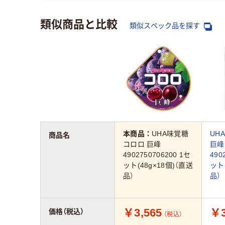
類似商品と比較
類似スペック品を探す
本商品：
UHA味覚糖
UH
商品名
コロロ 巨峰
巨峰
4902750706200 1セ
490
ット(48g×18個)（直送
ット(
品）
品）
￥3,565
￥3
価格（税込）
（税込）