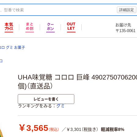
詳細設定
お届け先
〒135-0061
ロロ グミ お菓子
ロ
UHA味覚糖 コロロ 巨峰 4902750706200
個)（直送品）
レビューを書く
ランキングをみる
グミ
￥3,565
／￥3,301（税抜き）
軽減税率8%
（税込）