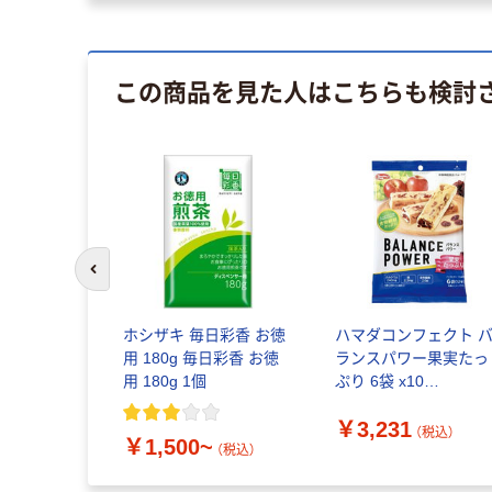
この商品を見た人はこちらも検討
前のスライドへ
トレー マ
ホシザキ 毎日彩香 お徳
ハマダコンフェクト 
コーン
用 180g 毎日彩香 お徳
ランスパワー果実たっ
用 180g 1個
ぷり 6袋 x10
4902621005753 1セ
~
￥3,231
ト(10個入)（直送品）
（税込）
（税込）
￥1,500~
（税込）