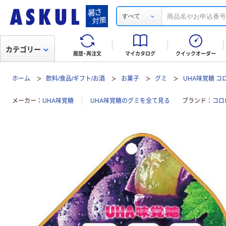
すべて
カテゴリー
履歴・再注文
マイカタログ
クイックオーダー
ホーム
飲料/食品/ギフト/お酒
お菓子
グミ
UHA味覚糖 コ
メーカー
UHA味覚糖
UHA味覚糖のグミを全て見る
ブランド
コロ