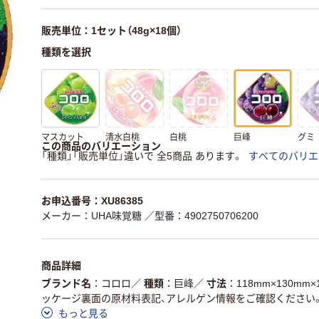
販売単位：1セット（48g×18個）
種類を選択
マスカット
清水白桃
白桃
巨峰
グミ
この商品のバリエーション
「種類」「販売単位」違いで 全5商品 あります。
すべてのバリエ
お申込番号：XU86385
メーカー：UHA味覚糖
／型番：4902750706200
商品詳細
ブランド名
コロロ
／
種類
巨峰
／
寸法
118mm×130mm×
ッケージ裏面の原材料表記、アレルゲン情報をご確認ください
もっと見る