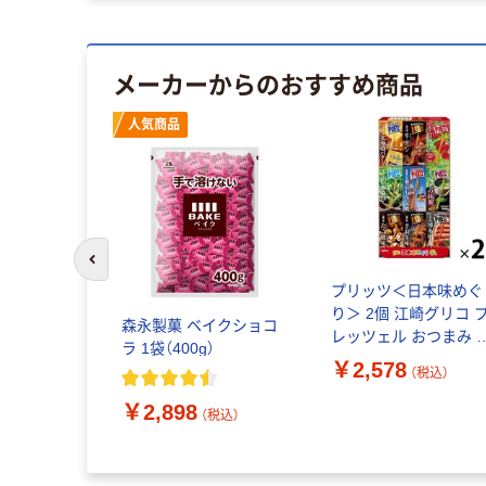
メーカーからのおすすめ商品
人気商品
前のスライドへ
食品（トク
プリッツ＜日本味めぐ
崎グリコ ポ
り＞ 2個 江崎グリコ 
森永製菓 ベイクショコ
a） クリアミ
レッツェル おつまみ 
ラ 1袋（400g）
コパウチ 1
ソート 詰め合わせ
￥2,578
（税込）
（税込）
￥2,898
（税込）