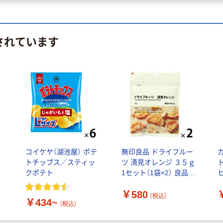
されています
バ
コイケヤ（湖池屋） ポテ
無印良品 ドライフルー
トチップス／スティッ
ツ 清見オレンジ ３５ｇ
クポテト
1セット（1袋×2） 良品計
ッ
画
￥580
（税込）
￥434~
（税込）