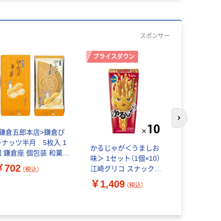
スポンサー
プライスダウン
次のスライド
<鎌倉五郎本店>鎌倉ぴ
フレンドベ
ーナッツ半月 5枚入 1
コア＆チョ
かるじゃが＜うましお
個 鎌倉座 個包装 和菓子
48g 6個 江崎グリコ ク
味＞ 1セット（1個×10）
手土産 ギフト 母の日 父
ッキー
￥702
￥1,009
江崎グリコ スナック菓
（税込）
の日 おやつ 洋菓子 ゴー
子 おつまみ
￥1,409
フル
（税込）