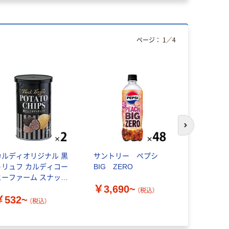
ページ：
1
／
4
次のスライド
カルディオリジナル 黒
サントリー ペプシ
MNH 未来
トリュフ カルディコー
BIG ZERO
ボコオロギ
ヒーファーム スナック
キット
￥3,690~
菓子
（税込）
￥532~
￥13,12
（税込）