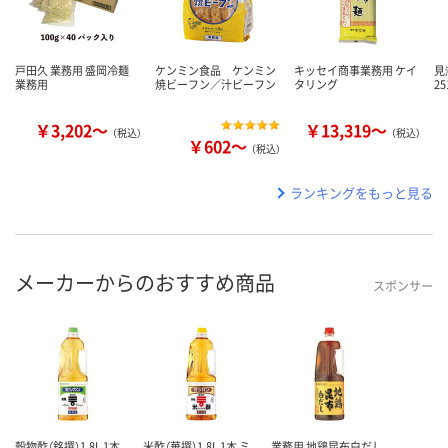
戸田久 業務用 盛岡冷麺
ケンミン食品 ケンミン
キッセイ商事業務用 ケイ
見
業務用
焼ビーフン／汁ビーフン
タリング
2
￥3,202～
￥13,319～
（税込）
（税込）
￥602～
（税込）
ランキングをもっと見る
メーカーからのおすすめ商品
スポンサー
穀物酢（銘撰）1.8L 1本
米酢（華撰）1.8L 1本 ミ
業務用 地鶏昆布白だし