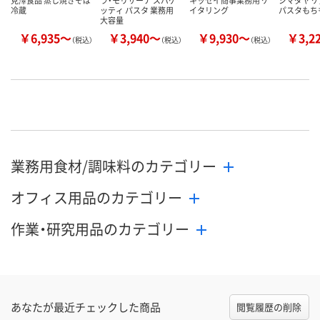
見澤食品 蒸し焼きそば
ラ・モリサーナ スパゲ
キッセイ商事業務用 ケ
シマダヤ ケ
冷蔵
ッティ パスタ 業務用
イタリング
パスタもち
大容量
￥6,935～
￥3,940～
￥9,930～
￥3,2
（税込）
（税込）
（税込）
業務用食材/調味料のカテゴリー
オフィス用品のカテゴリー
作業・研究用品のカテゴリー
あなたが最近チェックした商品
閲覧履歴の削除