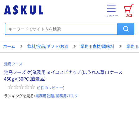
カゴ
メニュー
ホーム
飲料/食品/ギフト/お酒
業務用食材/調味料
業務用
池島フーズ
池島フーズ ケ)業務用 ヌイユスピナッチ(ほうれん草) 1ケース
450g×30PC（直送品）
（
0
件のレビュー
）
ランキングを見る：
業務用乾麺/業務用パスタ