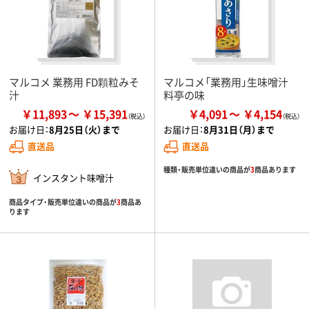
マルコメ 業務用 FD顆粒みそ
マルコメ「業務用」生味噌汁
汁
料亭の味
￥11,893
￥15,391
￥4,091
￥4,154
お届け日：
8月25日（火）まで
お届け日：
8月31日（月）まで
直送品
直送品
種類・販売単位違いの商品が
3
商品あります
インスタント味噌汁
商品タイプ・販売単位違いの商品が
3
商品あ
ります