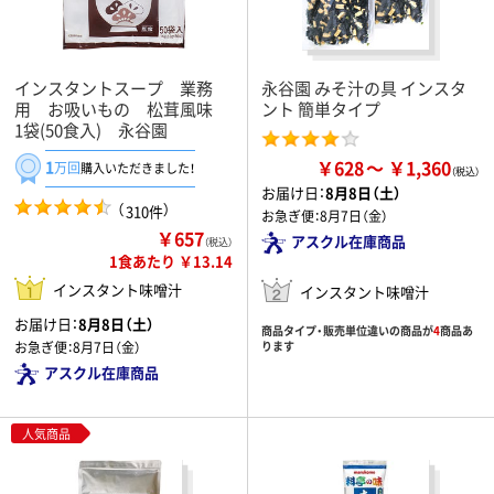
インスタントスープ 業務
永谷園 みそ汁の具 インスタ
用 お吸いもの 松茸風味
ント 簡単タイプ
1袋(50食入) 永谷園
￥628
￥1,360
1
万回
購入いただきました！
お届け日：
8月8日（土）
（
）
310件
お急ぎ便：
8月7日（金）
￥657
アスクル在庫商品
（税込）
1食あたり ￥13.14
インスタント味噌汁
インスタント味噌汁
お届け日：
8月8日（土）
商品タイプ・販売単位違いの商品が
4
商品あ
お急ぎ便：
8月7日（金）
ります
アスクル在庫商品
人気商品