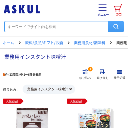
カゴ
メニュー
ホーム
飲料/食品/ギフト/お酒
業務用食材/調味料
業務用
業務用インスタント味噌汁
1
6
件（13商品）中 1～6件を表示
表示切替
絞り込み
並び替え
業務用インスタント味噌汁
絞り込み
人気商品
人気商品