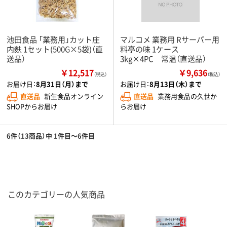
池田食品 「業務用」カット庄
マルコメ 業務用 Rサーバー用
内麩 1セット(500G×5袋)（直
料亭の味 1ケース
送品）
3kg×4PC 常温（直送品）
￥12,517
￥9,636
（税込）
（税込）
お届け日：
8月31日（月）まで
お届け日：
8月13日（木）まで
直送品
新生食品オンライン
直送品
業務用食品の久世か
SHOPからお届け
らお届け
6件（13商品）中 1件目～6件目
このカテゴリーの人気商品