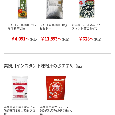
マルコメ「業務用」生味
マルコメ 業務用 FD顆
永谷園 みそ汁の具 イン
噌汁 料亭の味
粒みそ汁
スタント 簡単タイプ
￥4,091～
￥11,893～
￥628～
（税込）
（税込）
（税込）
業務用インスタント味噌汁のおすすめ商品
業務用 味の素 1kg袋 うま
業務用 丸鶏がらスープ
味調味料 1袋 大容量 プロ
500g袋 1袋 味の素 顆粒 大
仕…
容…