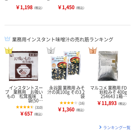
￥1,198
￥1,450
（税込）
（税込）
業務用インスタント味噌汁の売れ筋ランキング
インスタントスー
永谷園 業務用 みそ
マルコメ 業務用 FD
プ 業務用 お吸い
汁の具100g その3 2
顆粒みそ 400g
もの 松茸風味 1
袋
254643 1箱…
袋(50…
￥11,893
(
16
)
（税込）
(
310
)
￥1,360
（税込）
￥657
（税込）
ランキング一覧