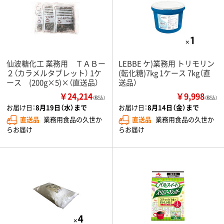
仙波糖化工 業務用 ＴＡＢー
LEBBE ケ)業務用 トリモリン
２（カラメルタブレット） 1ケ
(転化糖)7kg 1ケース 7kg（直
ース (200g×5)×（直送品）
送品）
￥24,214
￥9,998
（税込）
（税込）
お届け日：
8月19日（水）まで
お届け日：
8月14日（金）まで
直送品
業務用食品の久世か
直送品
業務用食品の久世か
らお届け
らお届け