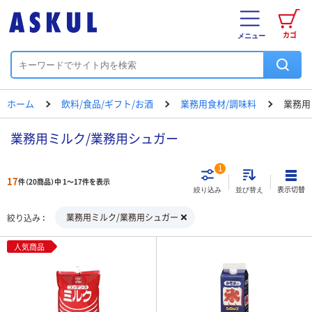
カゴ
メニュー
ホーム
飲料/食品/ギフト/お酒
業務用食材/調味料
業務用
業務用ミルク/業務用シュガー
1
17
件（20商品）中 1～17件を表示
表示切替
絞り込み
並び替え
業務用ミルク/業務用シュガー
絞り込み
人気商品