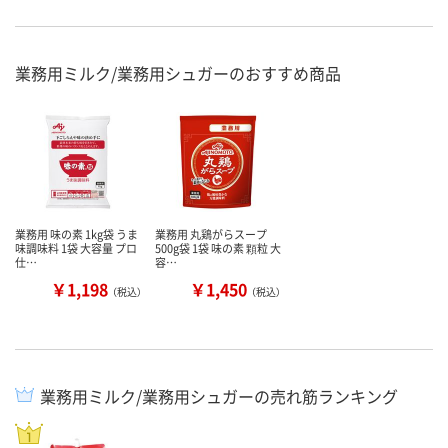
業務用ミルク/業務用シュガーのおすすめ商品
業務用 味の素 1kg袋 うま
業務用 丸鶏がらスープ
味調味料 1袋 大容量 プロ
500g袋 1袋 味の素 顆粒 大
仕…
容…
￥1,198
￥1,450
（税込）
（税込）
業務用ミルク/業務用シュガーの売れ筋ランキング