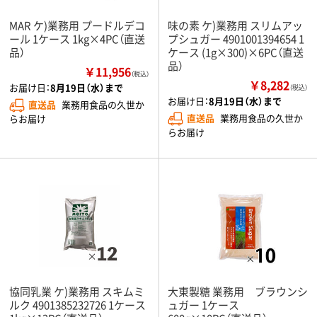
MAR ケ)業務用 プードルデコ
味の素 ケ)業務用 スリムアッ
ール 1ケース 1kg×4PC（直送
プシュガー 4901001394654 1
品）
ケース (1g×300)×6PC（直送
品）
￥11,956
（税込）
￥8,282
お届け日：
8月19日（水）まで
（税込）
お届け日：
8月19日（水）まで
直送品
業務用食品の久世か
直送品
業務用食品の久世か
らお届け
らお届け
協同乳業 ケ)業務用 スキムミ
大東製糖 業務用 ブラウンシ
ルク 4901385232726 1ケース
ュガー 1ケース