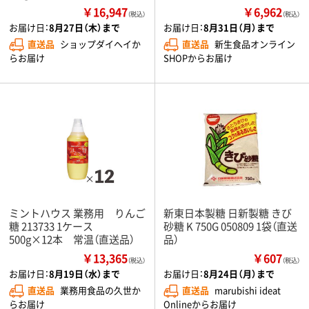
￥16,947
￥6,962
（税込）
（税込）
お届け日：
8月27日（木）まで
お届け日：
8月31日（月）まで
直送品
ショップダイヘイか
直送品
新生食品オンライン
らお届け
SHOPからお届け
ミントハウス 業務用 りんご
新東日本製糖 日新製糖 きび
糖 213733 1ケース
砂糖 K 750G 050809 1袋（直送
500g×12本 常温（直送品）
品）
￥13,365
￥607
（税込）
（税込）
お届け日：
8月19日（水）まで
お届け日：
8月24日（月）まで
直送品
業務用食品の久世か
直送品
marubishi ideat
らお届け
Onlineからお届け