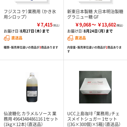
フジスコ ケ）業務用 （かき氷
新東日本製糖 大日本明治製糖
用シロップ）
グラニュー糖 GF
￥7,415
￥9,068
￥13,602
（税込）
お届け日：
8月27日（木）まで
お届け日：
8月24日（月）まで
直送品
直送品
種類・販売単位違いの商品が
3
商品あります
内容量・販売単位違いの商品が
2
商品ありま
す
仙波糖化 カラメルソース 業
UCC上島珈琲 「業務用」チェ
務用 4964348486116 1セット
スメイトシュガー 1セット
(1kg×12本)（直送品）
((3G×300個)×5箱)（直送品）