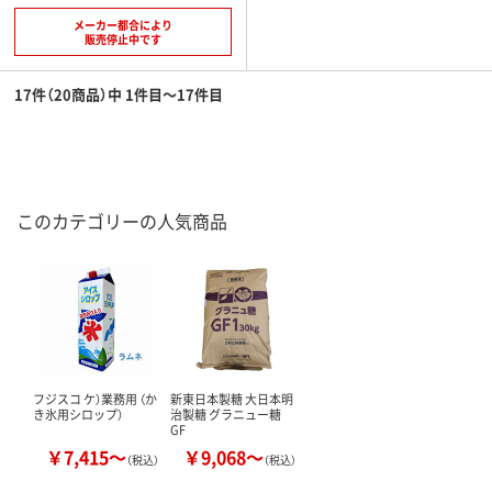
メーカー都合により
販売停止中です
17件（20商品）中 1件目～17件目
このカテゴリーの人気商品
フジスコ ケ）業務用 （か
新東日本製糖 大日本明
き氷用シロップ）
治製糖 グラニュー糖
GF
￥7,415～
￥9,068～
（税込）
（税込）