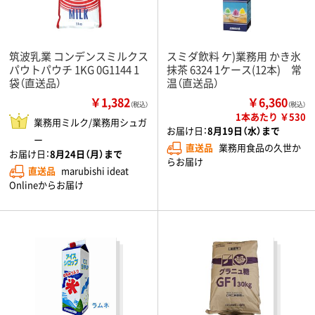
筑波乳業 コンデンスミルクス
スミダ飲料 ケ)業務用 かき氷
パウトパウチ 1KG 0G1144 1
抹茶 6324 1ケース(12本) 常
袋（直送品）
温（直送品）
￥1,382
￥6,360
（税込）
（税込）
1本あたり ￥530
業務用ミルク/業務用シュガ
お届け日：
8月19日（水）まで
ー
直送品
業務用食品の久世か
お届け日：
8月24日（月）まで
らお届け
直送品
marubishi ideat
Onlineからお届け