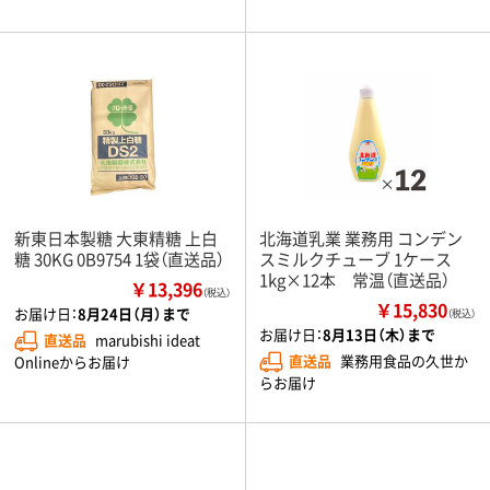
新東日本製糖 大東精糖 上白
北海道乳業 業務用 コンデン
糖 30KG 0B9754 1袋（直送品）
スミルクチューブ 1ケース
1kg×12本 常温（直送品）
￥13,396
（税込）
￥15,830
お届け日：
8月24日（月）まで
（税込）
お届け日：
8月13日（木）まで
直送品
marubishi ideat
直送品
業務用食品の久世か
Onlineからお届け
らお届け