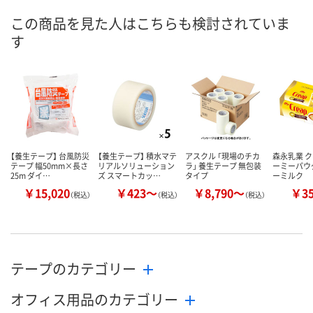
この商品を見た人はこちらも検討されていま
す
【養生テープ】 台風防災
【養生テープ】 積水マテ
アスクル 「現場のチカ
森永乳業 ク
テープ 幅50mm×長さ
リアルソリューション
ラ」 養生テープ 無包装
ーミーパウ
25m ダイ…
ズ スマートカッ…
タイプ
ーミルク
￥15,020
￥423～
￥8,790～
￥3
（税込）
（税込）
（税込）
テープのカテゴリー
オフィス用品のカテゴリー