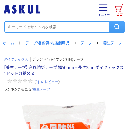
カゴ
メニュー
ホーム
テープ/梱包資材/店舗用品
テープ
養生テープ
ダイヤテックス
ブランド：
パイオラン(TM)テープ
【養生テープ】 台風防災テープ 幅50mm×長さ25m ダイヤテックス
1セット（1巻×5）
（
0
件のレビュー
）
ランキングを見る：
養生テープ