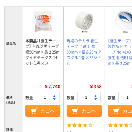
本商品：
【養生テー
現場のチカラ 養生
【養生テープ】
商品名
プ】 台風防災テープ
テープ 半透明 幅
製作所 P-カ
幅50mm×長さ25m
50mm×長さ25m ア
ープ No.414
ダイヤテックス 1セ
スクル 1巻 オリジナ
養生用 透明 幅
ット（1巻×5）
ル
m×長さ25m 
￥2,740
￥358
数量
数量
数量
価格
(税込)
カゴへ
カゴへ
カ
評価