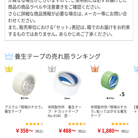
商品の商品ラベルや注意書きをご確認ください。
さらに詳細な商品情報が必要な場合は、メーカー等にお問い合
わせください。
また、販売単位における「セット」表記は、箱でのお届けをお約束
するものではありません。あらかじめご了承ください。
養生テープの売れ筋ランキング
アスクル 「現場のチカラ」
寺岡製作所 養生テー
寺岡製作所 「現場のチカ
【
養生テープ
プ P-カットテープ
ラ」 貼ってはがせる養生
イ
No.4140 塗…
テープ
￥358～
￥488～
￥1,880～
（税込）
（税込）
（税込）