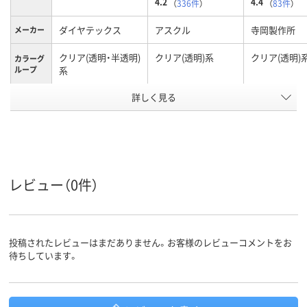
4.2
4.4
（
336件
）
（
83件
）
ダイヤテックス
アスクル
寺岡製作所
メーカー
クリア(透明・半透明)
クリア(透明)系
クリア(透明)
カラーグ
ループ
系
アスクル
詳しく見る
商品環境
10
20
スコア
レビュー（0件）
投稿されたレビューはまだありません。お客様のレビューコメントをお
待ちしています。