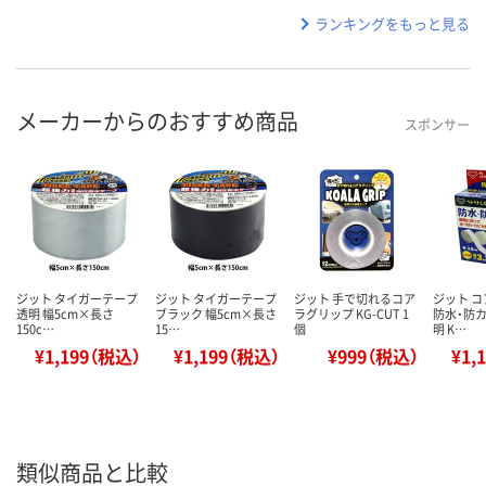
ランキングをもっと見る
メーカーからのおすすめ商品
スポンサー
ジット タイガーテープ
ジット タイガーテープ
ジット 手で切れるコア
ジット 
透明 幅5cm×長さ
ブラック 幅5cm×長さ
ラグリップ KG-CUT 1
防水・防カ
150c…
15…
個
明 K…
¥1,199（税込）
¥1,199（税込）
¥999（税込）
¥1,
類似商品と比較