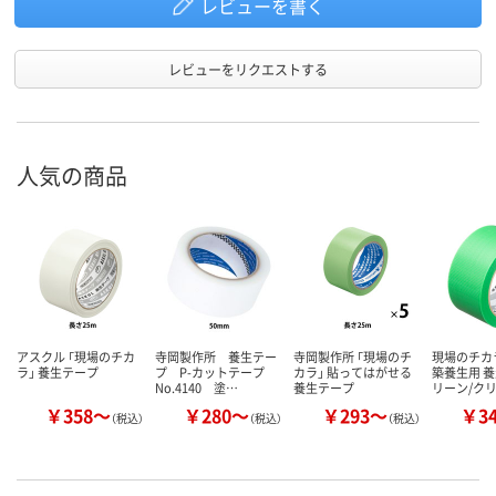
レビューを書く
レビューをリクエストする
人気の商品
アスクル 「現場のチカ
寺岡製作所 養生テー
寺岡製作所 「現場のチ
現場のチカ
ラ」 養生テープ
プ P-カットテープ
カラ」 貼ってはがせる
築養生用 養
No.4140 塗…
養生テープ
リーン/ク
￥358～
￥280～
￥293～
￥3
（税込）
（税込）
（税込）