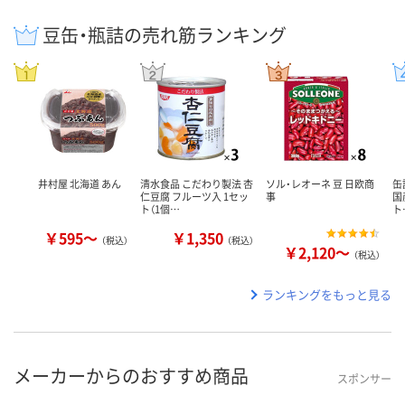
豆缶・瓶詰の売れ筋ランキング
井村屋 北海道 あん
清水食品 こだわり製法 杏
ソル・レオーネ 豆 日欧商
缶
仁豆腐 フルーツ入 1セッ
事
国
ト（1個…
ト
￥595～
￥1,350
（税込）
（税込）
￥2,120～
（税込）
ランキングをもっと見る
メーカーからのおすすめ商品
スポンサー