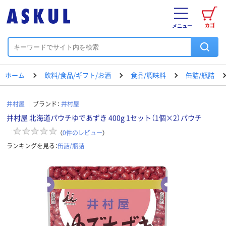
カゴ
メニュー
ホーム
飲料/食品/ギフト/お酒
食品/調味料
缶詰/瓶詰
井村屋
ブランド：
井村屋
井村屋 北海道パウチゆであずき 400g 1セット（1個×2）パウチ
（
0
件のレビュー
）
ランキングを見る：
缶詰/瓶詰