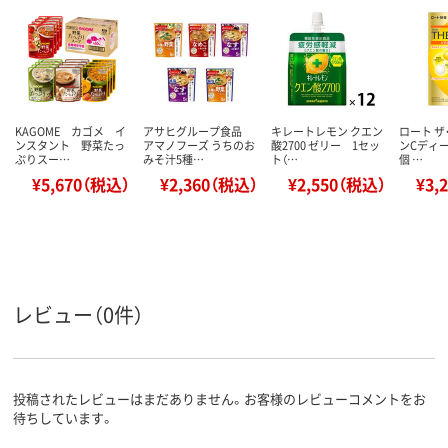
KAGOME カゴメ イ
アサヒグループ食品
キレートレモン クエン
ロート ザ
ンスタント 野菜たっ
アマノフーズ うちのお
酸2700 ゼリー 1セッ
ンCディー
ぷりスー…
みそ汁5種…
ト（…
個 …
¥5,670（税込）
¥2,360（税込）
¥2,550（税込）
¥3,
レビュー（0件）
投稿されたレビューはまだありません。お客様のレビューコメントをお
待ちしています。