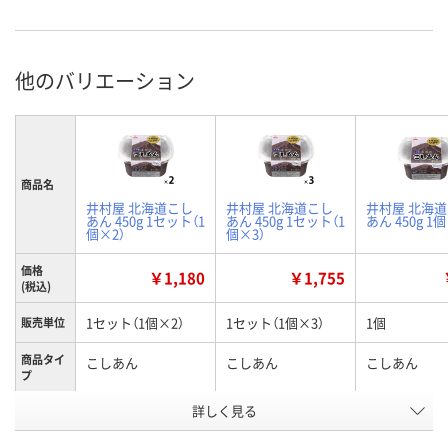
他のバリエーション
商品名
井村屋 北海道こし
井村屋 北海道こし
井村屋 北海
あん 450g 1セット（1
あん 450g 1セット（1
あん 450g 1個
個×2）
個×3）
価格
￥1,180
￥1,755
(税込)
1セット（1個×2）
1セット（1個×3）
1個
販売単位
商品タイ
こしあん
こしあん
こしあん
プ
お申込番
詳しく見る
XX90525
XX90541
XX90511
号