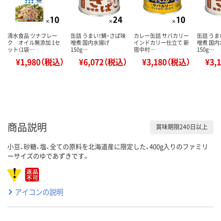
清水食品 ツナフレー
缶詰 うまい！鯖・さば味
カレー缶詰 サバカリー
缶詰 うま
ク オイル無添加 1セ
噌煮 国内水揚げ
インドカリー仕立て 新
噌煮 国
ット（1袋…
150g…
宿中村…
150g…
¥1,980（税込）
¥6,072（税込）
¥3,180（税込）
¥3,
商品説明
賞味期限240日以上
小豆、砂糖、塩、全ての原料を北海道産に限定した、400g入りのファミリ
ーサイズのゆであずきです。
アイコンの説明