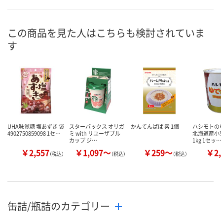
あり
7点
あり
在庫
8月11日（火）
8月11日（火）
8月11日（火）
お届け日
この商品を見た人はこちらも検討されていま
す
数量
数量
数量
カゴへ
カゴへ
カ
UHA味覚糖 塩あずき 袋
スターバックス オリガ
かんてんぱぱ 素 1個
ハシモトの
4902750859098 1セ…
ミ with リユーザブル
北海道産小
カップ ジ…
1kg 1セッ
￥2,557
￥1,097～
￥259～
￥2,
（税込）
（税込）
（税込）
缶詰/瓶詰のカテゴリー