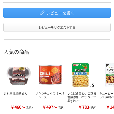
レビューを書く
レビューをリクエストする
人気の商品
井村屋 北海道 あん
メキシチョイス オーバ
いなば食品 ひよこ豆 食
キユーピー
ーシーズ
塩無添加 パウチタイプ
ラブ 素材
50g 1セ…
￥460～
￥497～
￥783
￥1
（税込）
（税込）
（税込）