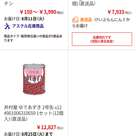
チン
個)（直送品）
￥150
￥3,990
￥7,933
（税込）
お届け日：
8月11日（火）
直送品
けいぷらんにんぐか
らお届け
アスクル在庫商品
商品タイプ・販売単位違いの商品が
5
商品あ
在庫切れです
ります
（次回入荷日未定）
井村屋 ゆであずき 2号缶 x12
4901006310659 1セット(12個
入)（直送品）
￥12,827
（税込）
お届け日：
8月25日（火）まで