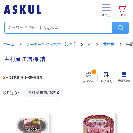
カゴ
メニュー
ホーム
メーカー名から探す - 【ア行】
イ
井村屋
缶詰
井村屋 缶詰/瓶詰
1
5
件（22商品）中 1～5件を表示
表示切替
絞り込み
並び替え
井村屋 缶詰/瓶詰
絞り込み