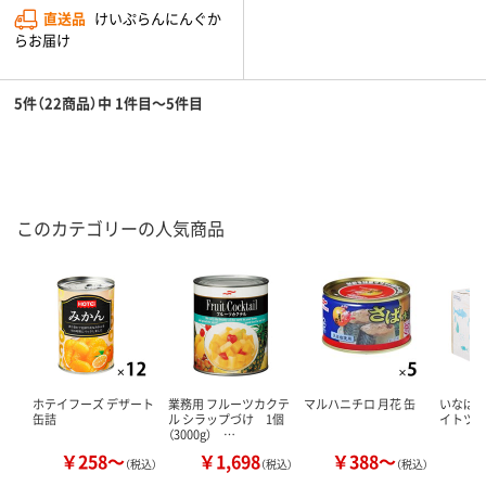
直送品
けいぷらんにんぐか
らお届け
5件（22商品）中 1件目～5件目
このカテゴリーの人気商品
ホテイフーズ デザート
業務用 フルーツカクテ
マルハニチロ 月花 缶
いなば食
缶詰
ル シラップづけ 1個
イトツ
（3000g） …
￥258～
￥1,698
￥388～
￥
（税込）
（税込）
（税込）