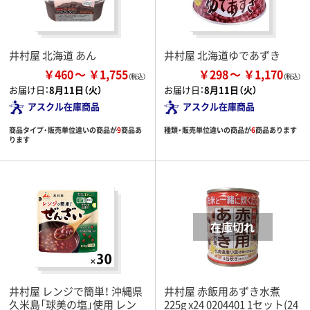
井村屋 北海道 あん
井村屋 北海道ゆであずき
￥460
￥1,755
￥298
￥1,170
お届け日：
8月11日（火）
お届け日：
8月11日（火）
アスクル在庫商品
アスクル在庫商品
商品タイプ・販売単位違いの商品が
9
商品あ
種類・販売単位違いの商品が
6
商品あります
ります
井村屋 レンジで簡単！ 沖縄県
井村屋 赤飯用あずき水煮
久米島「球美の塩」使用 レン
225g x24 0204401 1セット(24