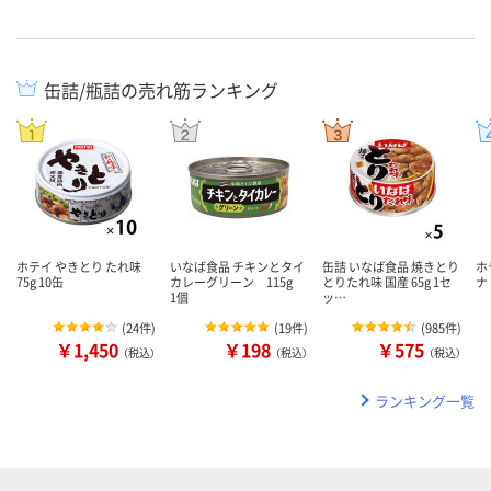
缶詰/瓶詰の売れ筋ランキング
ホテイ やきとり たれ味
いなば食品 チキンとタイ
缶詰 いなば食品 焼きとり
ホ
75g 10缶
カレーグリーン 115g
とりたれ味 国産 65g 1セ
ナ
1個
ッ…
(
24件
)
(
19件
)
(
985件
)
￥1,450
￥198
￥575
（税込）
（税込）
（税込）
ランキング一覧