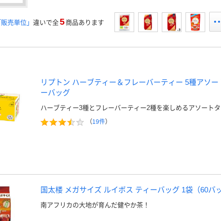
5
「販売単位」
違いで全
商品あります
リプトン ハーブティー＆フレーバーティー 5種アソート 
ーバッグ
ハーブティー3種とフレーバーティー2種を楽しめるアソートタ
（
19件
）
国太楼 メガサイズ ルイボス ティーバッグ 1袋（60バ
南アフリカの大地が育んだ健やか茶！