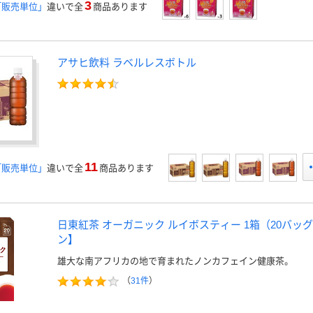
3
「販売単位」
違いで全
商品あります
アサヒ飲料 ラベルレスボトル
11
「販売単位」
違いで全
商品あります
日東紅茶 オーガニック ルイボスティー 1箱（20バッ
ン】
雄大な南アフリカの地で育まれたノンカフェイン健康茶。
（
31件
）