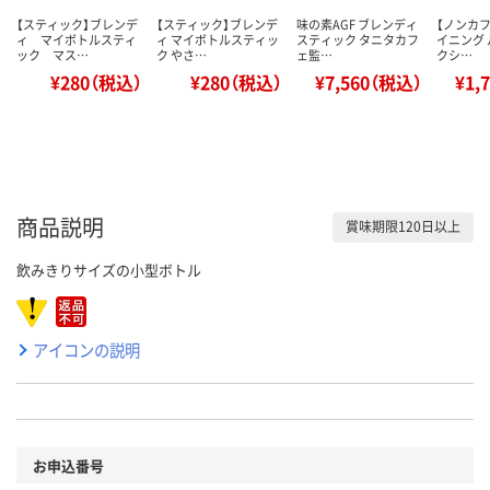
【スティック】ブレンデ
【スティック】ブレンデ
味の素AGF ブレンディ
【ノンカフ
ィ マイボトルスティ
ィ マイボトルスティッ
スティック タニタカフ
イニング 
ック マス…
ク やさ…
ェ監…
クシ…
¥280（税込）
¥280（税込）
¥7,560（税込）
¥1,
商品説明
賞味期限120日以上
飲みきりサイズの小型ボトル
アイコンの説明
お申込番号