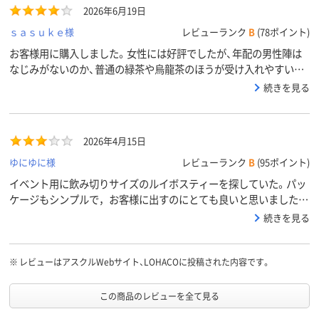
2026年6月19日
ｓａｓｕｋｅ様
レビューランク
B
(78ポイント)
お客様用に購入しました。女性には好評でしたが、年配の男性陣は
なじみがないのか、普通の緑茶や烏龍茶のほうが受け入れやすいか
もしれません。
続きを見る
2026年4月15日
ゆにゆに様
レビューランク
B
(95ポイント)
イベント用に飲み切りサイズのルイボスティーを探していた。パッ
ケージもシンプルで，お客様に出すのにとても良いと思いました。
ただ，「1箱（24本入）」と書かれていたので，当然箱で届くものと思
続きを見る
っていたら，バラ24本がアスクルの箱に他のものと一緒に入った状
態で届きました。イベント会場に運ぶのにとても不便だったので，
バラで届くのであればそのように表記して欲しいです。
※
レビューはアスクルWebサイト、LOHACOに投稿された内容です。
この商品のレビューを全て見る