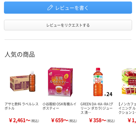
レビューを書く
レビューをリクエストする
人気の商品
アサヒ飲料 ラベルレス
小谷穀紛 OSK有機ルイ
GREEN DA・KA・RA（グ
【ノンカフェ
ボトル
ボスティー
リーン ダカラ）ジュー
イニング ル
ス 清…
クション 1
￥2,461～
￥659～
￥358～
￥1,
（税込）
（税込）
（税込）