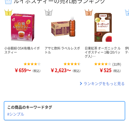
ルイボスティーの売れ筋ランキング
小谷穀紛 OSK有機ルイボ
アサヒ飲料 ラベルレスボ
日東紅茶 オーガニック ル
伊
スティー
トル
イボスティー 1箱（20バッ
テ
グ入）…
(
31件
)
￥659～
￥2,623～
￥525
（税込）
（税込）
（税込）
ランキングをもっと見る
この商品のキーワードタグ
#シンプル