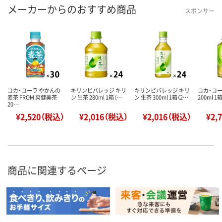
メーカーからのおすすめ商品
スポンサー
コカ・コーラ やかんの
キリンビバレッジ キリ
キリンビバレッジ キリ
コカ・コー
麦茶 FROM 爽健美茶
ン 生茶 280ml 1箱（…
ン 生茶 300ml 1箱（2…
200ml 1
20…
¥2,520（税込）
¥2,016（税込）
¥2,016（税込）
¥2,
商品に関連するページ