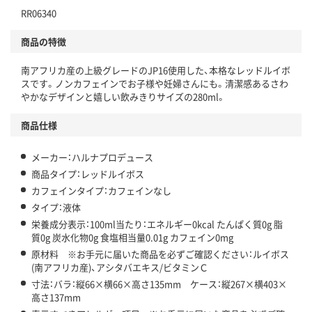
RR06340
商品の特徴
南アフリカ産の上級グレードのJP16使用した、本格なレッドルイボ
スです。ノンカフェインでお子様や妊婦さんにも。清潔感あるさわ
やかなデザインと嬉しい飲みきりサイズの280ml。
商品仕様
メーカー：ハルナプロデュース
商品タイプ：レッドルイボス
カフェインタイプ：カフェインなし
タイプ：液体
栄養成分表示：100ml当たり：エネルギー0kcal たんぱく質0g 脂
質0g 炭水化物0g 食塩相当量0.01g カフェイン0mg
原材料 ※お手元に届いた商品を必ずご確認ください：ルイボス
(南アフリカ産)、アシタバエキス/ビタミンＣ
寸法：バラ：縦66×横66×高さ135mm ケース：縦267×横403×
高さ137mm