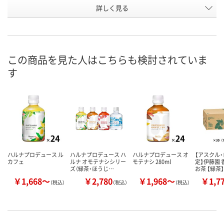
お申込番
詳しく見る
RR06339
RR06354
RR06355
号
入荷待ち
入荷待ち
入荷待ち
在庫
2026年9月中旬
2026年9月中旬
2026年8月下
お届け日
この商品を見た人はこちらも検討されていま
す
数量
数量
数量
カゴへ
カゴへ
カ
ハルナプロデュース ル
ハルナプロデュース ハ
ハルナプロデュース オ
【アスクル
カフェ
ルナ オモテナシシリー
モテナシ 280ml
定】伊藤園
ズ（緑茶・ほうじ…
お茶 【緑茶
￥1,668～
￥2,780
￥1,968～
￥1,7
（税込）
（税込）
（税込）