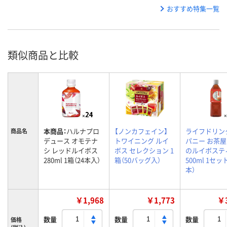
おすすめ特集一覧
類似商品と比較
本商品：
ハルナプロ
【ノンカフェイン】
ライフドリン
商品名
デュース オモテナ
トワイニング ルイ
パニー お茶
シ レッドルイボス
ボス セレクション 1
のルイボステ
280ml 1箱（24本入）
箱（50バッグ入）
500ml 1セット
本）
￥1,968
￥1,773
￥3
数量
数量
数量
価格