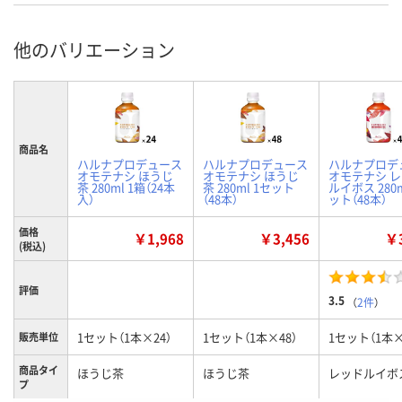
他のバリエーション
商品名
ハルナプロデュース
ハルナプロデュース
ハルナプロデ
オモテナシ ほうじ
オモテナシ ほうじ
オモテナシ 
茶 280ml 1箱（24本
茶 280ml 1セット
ルイボス 280m
入）
（48本）
ット（48本）
価格
￥1,968
￥3,456
￥3
(税込)
評価
3.5
（
2件
）
1セット（1本×24）
1セット（1本×48）
1セット（1本×
販売単位
商品タイ
ほうじ茶
ほうじ茶
レッドルイボ
プ