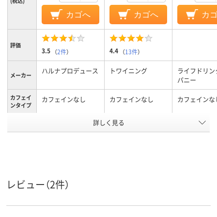
(税込)
カゴへ
カゴへ
カ
評価
3.5
4.4
（
2件
）
（
13件
）
ハルナプロデュース
トワイニング
ライフドリン
メーカー
パニー
カフェイ
カフェインなし
カフェインなし
カフェインな
ンタイプ
アスクル
詳しく見る
商品環境
70
スコア
レビュー（2件）