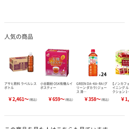
人気の商品
アサヒ飲料 ラベルレス
小谷穀紛 OSK有機ルイ
GREEN DA・KA・RA（グ
【ノンカフェ
ボトル
ボスティー
リーン ダカラ）ジュー
イニング ル
ス 清…
クション 1
￥2,461～
￥659～
￥358～
￥1,
（税込）
（税込）
（税込）