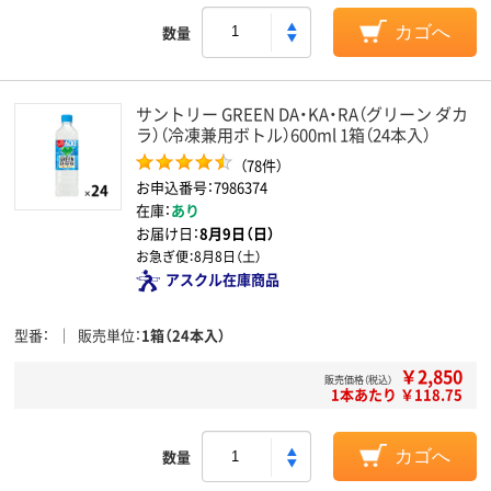
数量
カゴへ
サントリー GREEN DA・KA・RA（グリーン ダカ
ラ）（冷凍兼用ボトル）600ml 1箱（24本入）
（78件）
お申込番号：7986374
在庫：
あり
お届け日：
8月9日（日）
お急ぎ便：
8月8日（土）
アスクル在庫商品
型番
販売単位
1箱（24本入）
￥2,850
販売価格（税込）
1本あたり ￥118.75
数量
カゴへ