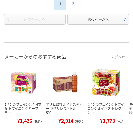
1
2
前のページへ
次のページへ
メーカーからのおすすめ商品
スポンサー
【ノンカフェイン】 片岡物
アサヒ飲料 ルイボスティ
【ノンカフェイン】 トワイ
味
産 トワイニング ハーブ
ー ラベルレスボトル
ニング ルイボス セレク
テ
テ…
500…
シ…
監
¥1,426
¥2,914
¥1,773
（税込）
（税込）
（税込）