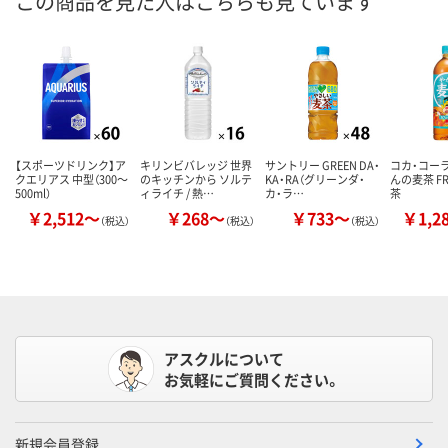
この商品を見た人はこちらも見ています
【スポーツドリンク】ア
キリンビバレッジ 世界
サントリー GREEN DA・
コカ・コーラ
クエリアス 中型（300～
のキッチンから ソルテ
KA・RA（グリーンダ・
んの麦茶 F
500ml）
ィライチ / 熱…
カ・ラ…
茶
￥2,512～
￥268～
￥733～
￥1,2
（税込）
（税込）
（税込）
アスクルについて
お気軽にご質問ください。
新規会員登録