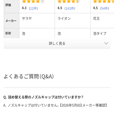
評価
4.3
4.5
4.5
（
22件
）
（
163件
）
（
54件
）
サラヤ
ライオン
花王
メーカー
泡
泡
泡タイプ
形状
詳しく見る
弱アルカリ性
弱アルカリ性
液性
アスクル
商品環境
5
スコア
よくあるご質問（Q&A）
Q.
詰め替える際のノズルキャップは付いていますか？
A.
ノズルキャップは付いていません。【2026年5月8日メーカー等確認】