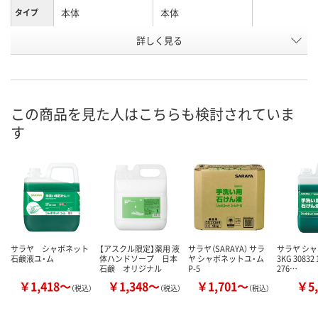
本体
本体
タイプ
お申込番
詳しく見る
AH37273
U471855
AWH2604
号
あり
3点
あり
在庫
8月9日（日）
8月9日（日）
8月8日（土）
お届け日
この商品を見た人はこちらも検討されていま
す
数量
数量
数量
カゴへ
カゴへ
カ
サラヤ シャボネット
【アスクル限定】薬用 液
サラヤ（SARAYA） サラ
サラヤ シ
石鹸液ユ・ム
体ハンドソープ 日本
ヤ シャボネットユ・ム
3KG 30832 
石鹸 オリジナル
P-5
276…
￥1,418～
￥1,348～
￥1,701～
￥5,
（税込）
（税込）
（税込）