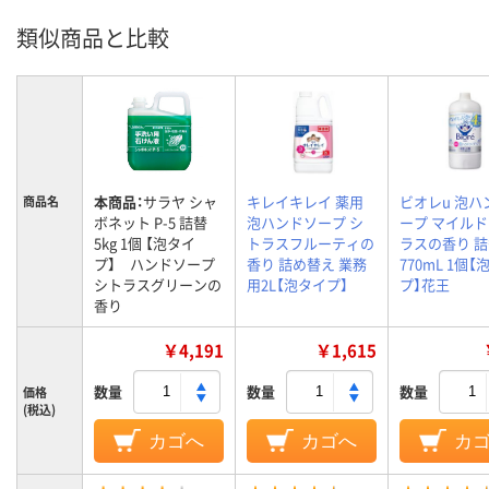
類似商品と比較
本商品：
サラヤ シャ
キレイキレイ 薬用
ビオレu 泡ハ
商品名
ボネット P-5 詰替
泡ハンドソープ シ
ープ マイル
5kg 1個 【泡タイ
トラスフルーティの
ラスの香り 
プ】 ハンドソープ
香り 詰め替え 業務
770mL 1個【
シトラスグリーンの
用2L【泡タイプ】
プ】花王
香り
￥4,191
￥1,615
数量
数量
数量
価格
(税込)
カゴへ
カゴへ
カ