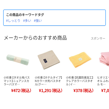
この商品のキーワードタグ
#しっとり
#多い
#強い
メーカーからのおすすめ商品
スポンサー
小杉善 【タオル地バス
小杉善 【ホテルタイプ】
小杉善 【抗菌防臭加工】
ヒオリエ 
マット】ニュアンスカ
Nカラー大判バスタオ
クレアカラーバスタオ
オル ふ
ラーバスマ…
ル(クー…
ル (イ…
ル モ…
¥472（税込）
¥1,291（税込）
¥378（税込）
¥7,