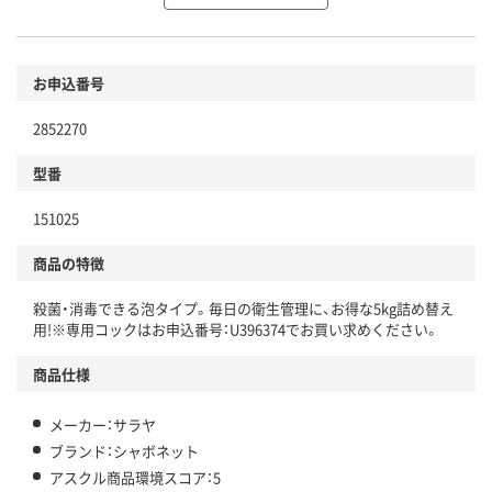
環境に配慮した材料を使用
商品
お申込番号
本体
省資源・省エネ・節水
2852270
分別・リサイクルしやすい設計
型番
独自の回収スキームがある
仕組
151025
アスクルで資源循環している
商品の特徴
温室効果ガスなどの削減
殺菌・消毒できる泡タイプ。毎日の衛生管理に、お得な5kg詰め替え
この商品の環境配慮ポイントです。下記商品詳細「
用!※専用コックはお申込番号：U396374でお買い求めください。
アスクル商品環境スコア詳細／加点項目
」で確認できます。
商品仕様
メーカー：サラヤ
ブランド：シャボネット
アスクル商品環境スコア：5