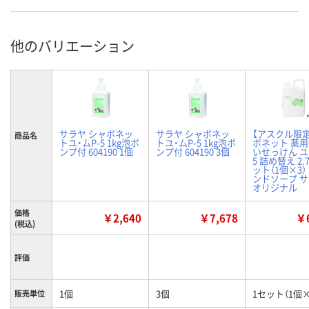
他のバリエーション
サラヤ シャボネッ
サラヤ シャボネッ
【アスクル限
商品名
トユ・ムP-5 1kg泡ポ
トユ・ムP-5 1kg泡ポ
ボネット 薬
ンプ付 604190 1個
ンプ付 604190 3個
いせっけん ユ・
5 詰め替え 2.7
ット（1個×3）
ンドソープ 
オリジナル
価格
￥2,640
￥7,678
￥6
(税込)
評価
1個
3個
1セット（1個×
販売単位