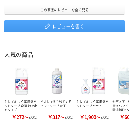
この商品のレビューを全て見る
レビューを書く
人気の商品
キレイキレイ 薬用泡ハ
ビオレu 泡で出てくる
キレイキレイ 薬用泡ハ
セディア 
ンドソープ 殺菌 泡で出
ハンドソープ 花王
ンドソープ セット
用泡ハンド
るタイプ
野油脂【泡
￥272～
￥317～
￥1,900～
￥6
（税込）
（税込）
（税込）