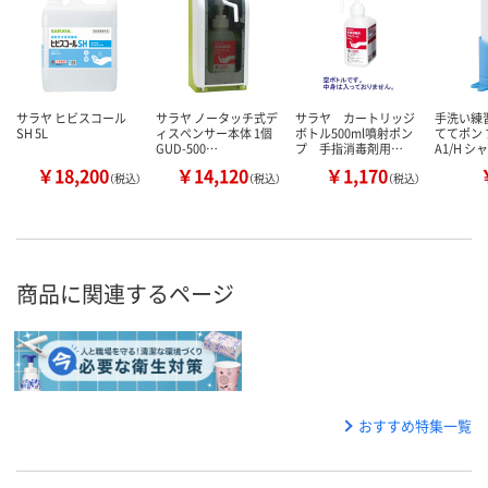
サラヤ ヒビスコール
サラヤ ノータッチ式デ
サラヤ カートリッジ
手洗い練
SH 5L
ィスペンサー本体 1個
ボトル500ml噴射ポン
ててポン 
GUD-500…
プ 手指消毒剤用…
A1/H シ
￥18,200
￥14,120
￥1,170
（税込）
（税込）
（税込）
商品に関連するページ
おすすめ特集一覧