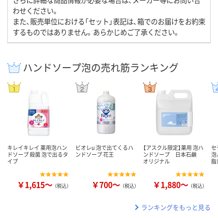
わせください。
また、販売単位における「セット」表記は、箱でのお届けをお約束
するものではありません。あらかじめご了承ください。
ハンドソープ泡の売れ筋ランキング
キレイキレイ 薬用泡ハン
ビオレu 泡で出てくるハ
【アスクル限定】薬用 泡ハ
セ
ドソープ 殺菌 泡で出るタ
ンドソープ 花王
ンドソープ 日本石鹸
泡
イプ
オリジナル
脂
￥1,615～
￥700～
￥1,880～
（税込）
（税込）
（税込）
ランキングをもっと見る