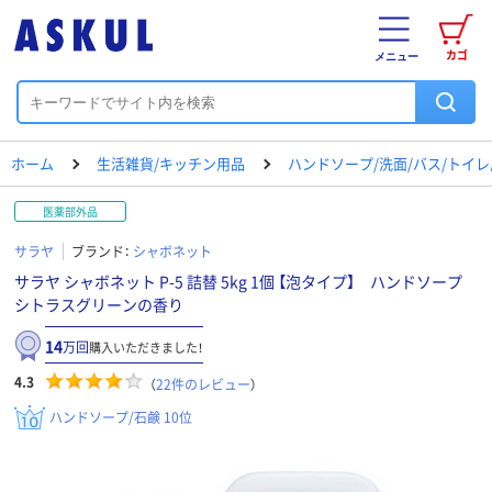
カゴ
メニュー
ホーム
生活雑貨/キッチン用品
ハンドソープ/洗面/バス/トイ
医薬部外品
サラヤ
ブランド：
シャボネット
サラヤ シャボネット P-5 詰替 5kg 1個 【泡タイプ】 ハンドソープ
シトラスグリーンの香り
14
万回
購入いただきました！
4.3
（
22
件のレビュー
）
ハンドソープ/石鹸 10位