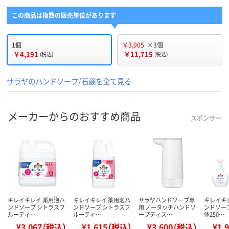
この商品は複数の販売単位があります
1個
￥3,905
×3個
￥4,191
￥11,715
(税込)
(税込)
サラヤのハンドソープ/石鹸を全て見る
メーカーからのおすすめ商品
スポンサー
キレイキレイ 薬用泡ハ
キレイキレイ 薬用泡ハ
サラヤハンドソープ専
キレイキ
ンドソープ シトラスフ
ンドソープ シトラスフ
用 ノータッチハンドソ
ンドソープ
ルーティ…
ルーティ…
ープディス…
体250…
¥3,067（税込）
¥1,615（税込）
¥3,600（税込）
¥1,