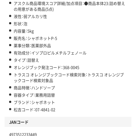
アスクル商品環境スコア詳細/加点項目：●商品本体23:詰め替え
の用意がある商品(5点)
液性：弱アルカリ性
形状：泡
内容量：5kg
販売名：シャボネットP-5
薬事分類：医薬部外品
有効成分：イソプロピルメチルフェノール
タイプ：詰替え
オレンジブック発注コード：368-0045
トラスコ オレンジブックコード検索対象：トラスコ オレンジブ
ックコード検索対象品
商品特徴：ハンドソープ
容器タイプ：業務用詰替
ブランド：シャボネット
松吉コード：07-4841-02
JANコード
4973512233449