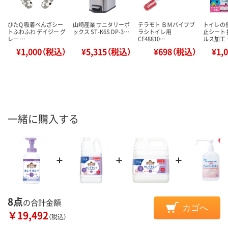
ぴたQ 吸着べんざシー
山崎産業 サニタリーボ
テラモト ＢＭパイプブ
トイレの
トふわふわ デイジー グ
ックス ST-K6S DP-3…
ラシトイレ用
止シート 
レー …
CE48810…
ルス加工 
¥1,000（税込）
¥5,315（税込）
¥698（税込）
¥1,
一緒に購入する
8点
の合計金額
カゴへ
￥19,492
（税込）