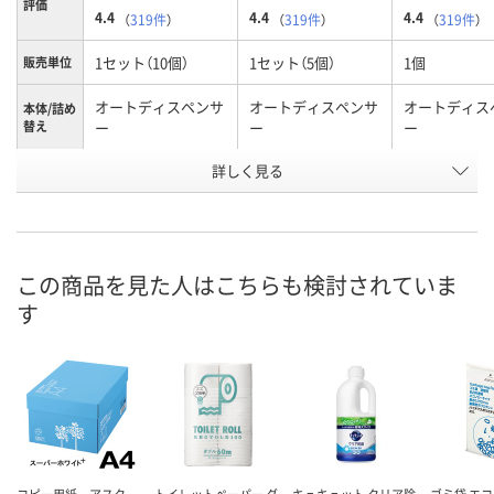
評価
4.4
4.4
4.4
（
319件
）
（
319件
）
（
319件
）
1セット（10個）
1セット（5個）
1個
販売単位
オートディスペンサ
オートディスペンサ
オートディス
本体/詰め
替え
ー
ー
ー
詳しく見る
シトラスフルーティ
シトラスフルーティ
シトラスフル
香り
の香り
の香り
の香り
お申込番
WN39034
WN39033
U856824
号
この商品を見た人はこちらも検討されていま
5点
あり
あり
在庫
す
8月9日（日）
8月9日（日）
8月9日（日）
お届け日
数量
数量
数量
カゴへ
カゴへ
カ