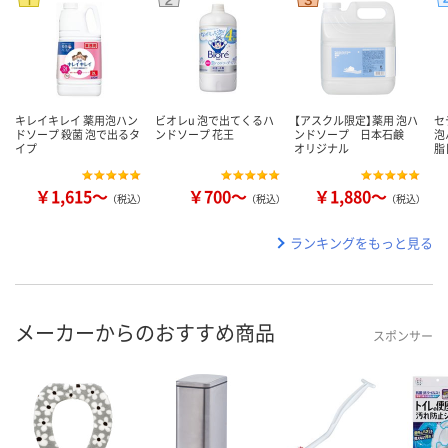
キレイキレイ 薬用泡ハン
ビオレu 泡で出てくるハ
【アスクル限定】薬用 泡ハ
セ
ドソープ 殺菌 泡で出るタ
ンドソープ 花王
ンドソープ 日本石鹸
泡
イプ
オリジナル
脂
￥1,615～
￥700～
￥1,880～
（税込）
（税込）
（税込）
ランキングをもっと見る
メーカーからのおすすめ商品
スポンサー