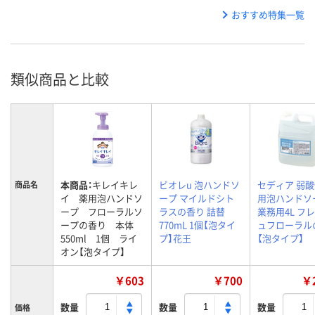
おすすめ特集一覧
類似商品と比較
本商品：
キレイキレ
ビオレu 泡ハンドソ
セディア 弱酸
商品名
イ 薬用泡ハンドソ
ープ マイルドシト
用泡ハンドソ
ープ フローラルソ
ラスの香り 詰替
業務用4L フ
ープの香り 本体
770mL 1個【泡タイ
ュフローラル
550ml 1個 ライ
プ】花王
【泡タイプ】
オン【泡タイプ】
￥603
￥700
￥2
数量
数量
数量
価格