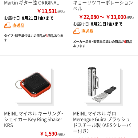
Martin ギター弦 ORIGINAL
キョーリツコーポレーション
ベル
￥13,531
（税込）
￥22,080
￥33,000
お届け日：
8月21日（金）まで
お届け日：
8月21日（金）まで
直送品
直送品
タイプ・販売単位違いの商品が
3
商品ありま
す
メーカー品番・販売単位違いの商品が
6
商品
あります
MEINL マイネル キーリング・
MEINL マイネル ギロ
シェイカー Key Ring Shaker
Merengue Guira ブラッシュ
KRS
ドスチール製 （ABSクレーパ
ー付き）
￥1,590
（税込）