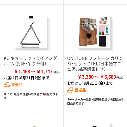
KC キョーリツトライアング
ONETONE ワントーン カリン
ル TA （打棒・吊り革付）
バ・セット OTKL（日本語マニ
ュアル&楽譜集付き）
￥1,468
￥1,747
￥3,380
￥6,680
お届け日：
8月21日（金）まで
お届け日：
8月21日（金）まで
直送品
直送品
サイズ・販売単位違いの商品が
3
商品ありま
す
キー・メーカー品番・販売単位違いの商品が
4
商品あります