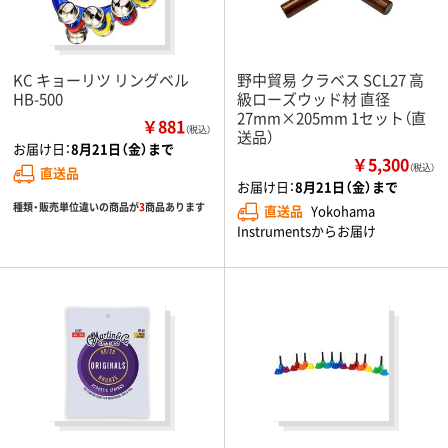
KC キョーリツ リングベル
野中貿易 クラベス SCL27 高
HB-500
級ローズウッド材 直径
27mm×205mm 1セット（直
￥881
（税込）
送品）
お届け日：
8月21日（金）まで
￥5,300
（税込）
直送品
お届け日：
8月21日（金）まで
種類・販売単位違いの商品が
3
商品あります
直送品
Yokohama
Instrumentsからお届け