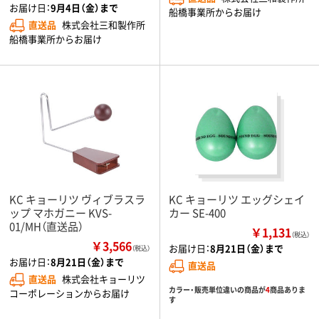
お届け日：
9月4日（金）まで
船橋事業所からお届け
直送品
株式会社三和製作所
船橋事業所からお届け
KC キョーリツ ヴィブラスラ
KC キョーリツ エッグシェイ
ップ マホガニー KVS-
カー SE-400
01/MH（直送品）
￥1,131
（税込）
￥3,566
お届け日：
8月21日（金）まで
（税込）
お届け日：
8月21日（金）まで
直送品
直送品
株式会社キョーリツ
カラー・販売単位違いの商品が
4
商品ありま
コーポレーションからお届け
す