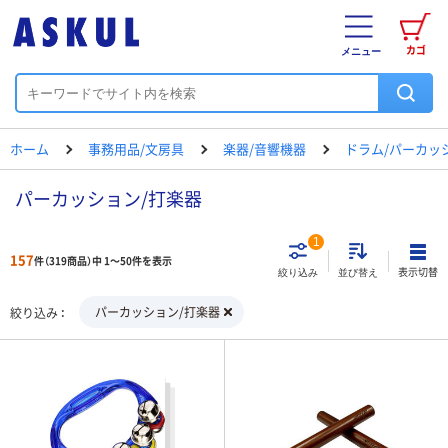
カゴ
メニュー
ホーム
事務用品/文房具
楽器/音響機器
ドラム/パーカッ
パーカッション/打楽器
1
157
件（319商品）中 1～50件を表示
表示切替
絞り込み
並び替え
パーカッション/打楽器
絞り込み