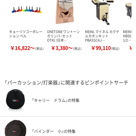
キョーリツコーポレー
ONETONE ワントーン
MEINL マイネル カクテ
MEINL
ション ベル
カリンバ・セット
ルカホンキット
HB50BK 
OTKL（日本…
PBASSCAJ…
1/2…
￥16,822～
￥3,380～
￥99,110
￥1
（税込）
（税込）
（税込）
「パーカッション/打楽器」に関連するピンポイントサーチ
「キャリー ドラム」の特集
「バインダー 小」の特集