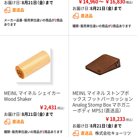
￥14,960
￥16,830
お届け日：
8月21日（金）まで
お届け日：
8月21日（金）まで
直送品
直送品
メーカー品番・販売単位違いの商品が
2
商品
あります
種類・販売単位違いの商品が
2
商品あります
MEINL マイネル シェイカー
MEINL マイネル ストンプボ
Wood Shaker
ックス フットパーカッション
Analog Stomp Box マホガニ
￥2,431
（税込）
ーボディ MPS1（直送品）
お届け日：
8月21日（金）まで
￥18,233
（税込）
直送品
お届け日：
8月21日（金）まで
種類・販売単位違いの商品が
2
商品あります
直送品
株式会社キョーリツ