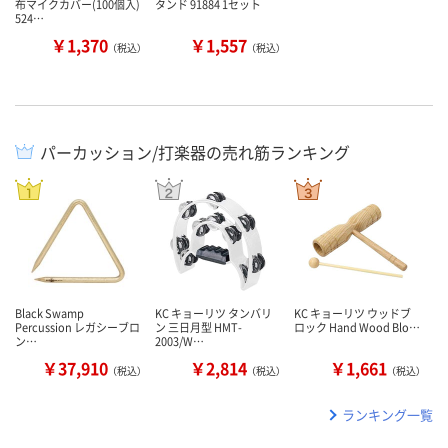
布マイクカバー(100個入)
タンド 91884 1セット
524…
￥1,370
￥1,557
（税込）
（税込）
パーカッション/打楽器の売れ筋ランキング
Black Swamp
KC キョーリツ タンバリ
KC キョーリツ ウッドブ
Percussion レガシーブロ
ン 三日月型 HMT-
ロック Hand Wood Blo…
ン…
2003/W…
￥37,910
￥2,814
￥1,661
（税込）
（税込）
（税込）
ランキング一覧