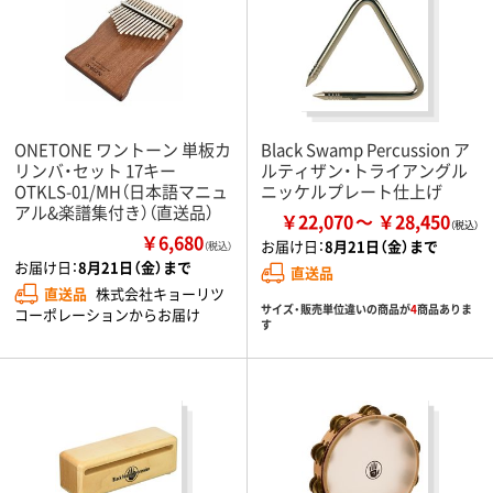
ONETONE ワントーン 単板カ
Black Swamp Percussion ア
リンバ・セット 17キー
ルティザン・トライアングル
OTKLS-01/MH（日本語マニュ
ニッケルプレート仕上げ
アル&楽譜集付き）（直送品）
￥22,070
￥28,450
￥6,680
お届け日：
8月21日（金）まで
（税込）
お届け日：
8月21日（金）まで
直送品
直送品
株式会社キョーリツ
サイズ・販売単位違いの商品が
4
商品ありま
コーポレーションからお届け
す