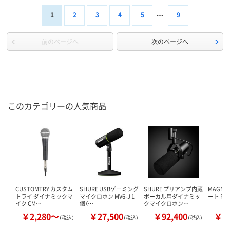
1
2
3
4
5
9
前のページへ
次のページへ
このカテゴリーの人気商品
CUSTOMTRY カスタム
SHURE USBゲーミング
SHURE プリアンプ内蔵
MAGNA
トライ ダイナミックマ
マイクロホン MV6-J 1
ボーカル用ダイナミッ
ート Per
イク CM…
個（…
クマイクロホン…
￥2,280～
￥27,500
￥92,400
￥5
（税込）
（税込）
（税込）