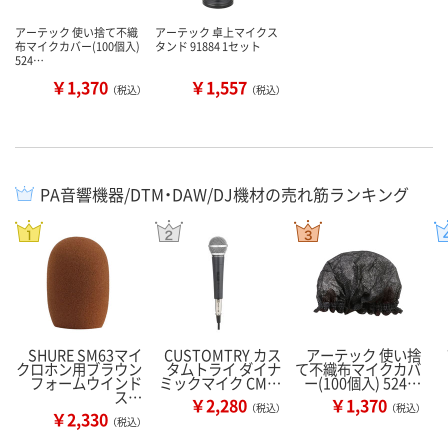
アーテック 使い捨て不織
アーテック 卓上マイクス
布マイクカバー(100個入)
タンド 91884 1セット
524…
￥1,370
￥1,557
（税込）
（税込）
PA音響機器/DTM・DAW/DJ機材の売れ筋ランキング
SHURE SM63マイ
CUSTOMTRY カス
アーテック 使い捨
クロホン用ブラウン
タムトライ ダイナ
て不織布マイクカバ
フォームウインド
ミックマイク CM…
ー(100個入) 524…
ス…
￥2,280
￥1,370
（税込）
（税込）
￥2,330
（税込）