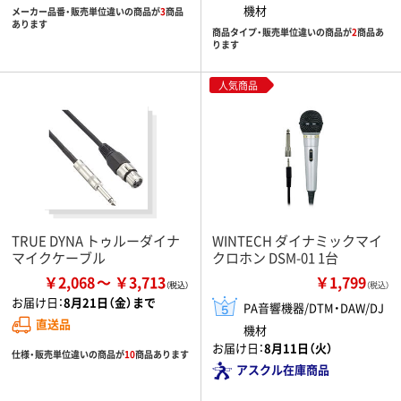
機材
メーカー品番・販売単位違いの商品が
3
商品
あります
商品タイプ・販売単位違いの商品が
2
商品あ
ります
人気商品
TRUE DYNA トゥルーダイナ
WINTECH ダイナミックマイ
マイクケーブル
クロホン DSM-01 1台
￥2,068
￥3,713
￥1,799
（税込）
お届け日：
8月21日（金）まで
PA音響機器/DTM・DAW/DJ
直送品
機材
お届け日：
8月11日（火）
仕様・販売単位違いの商品が
10
商品あります
アスクル在庫商品