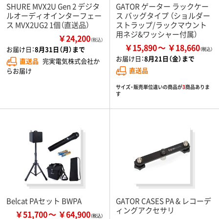
SHURE MVX2U Gen 2 デジタ
GATOR ゲーター ラックケー
ルオーディオインターフェー
ス バッグタイプ （ショルダー
ス MVX2UG2 1個（直送品）
ストラップ/ラックマウント
用ネジ&ワッシャー付属）
￥24,200
（税込）
￥15,890
￥18,660
お届け日：
8月31日（月）まで
お届け日：
8月21日（金）まで
直送品
完実電気株式会社か
直送品
らお届け
サイズ・販売単位違いの商品が
3
商品ありま
す
Belcat PAセット BWPA
GATOR CASES PA & レコーデ
ィングアクセサリ
￥51,700
￥64,900