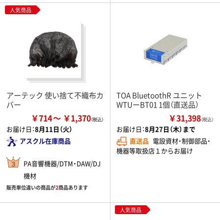
人気商品
アーテック 使い捨て不織布カ
TOA BluetoothR ユニット
バー
WTUーBT01 1個（直送品）
￥714
￥1,370
￥31,398
（税込）
お届け日：
8月11日（火）
お届け日：
8月27日（木）まで
アスクル在庫商品
直送品
電設資材・制御部品・
機器等取扱店１からお届け
PA音響機器/DTM・DAW/DJ
機材
販売単位違いの商品が
2
商品あります
人気商品