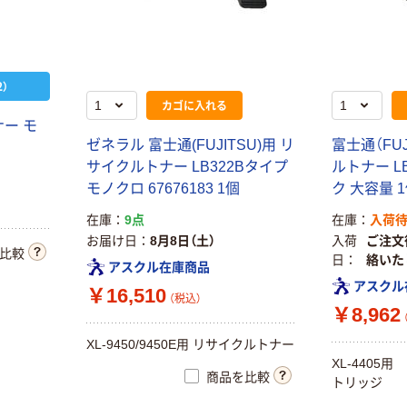
）
カゴに入れる
ー モ
ゼネラル 富士通(FUJITSU)用 リ
富士通（FU
サイクルトナー LB322Bタイプ
ルトナー L
モノクロ 67676183 1個
ク 大容量 
在庫
9点
在庫
入荷
お届け日
8月8日（土）
入荷
ご注文
比較
日
絡いた
アスクル在庫商品
アスクル
￥16,510
（税込）
￥8,962
XL-9450/9450E用 リサイクルトナー
XL-4405
商品を比較
トリッジ