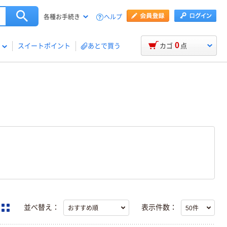
ヘルプ
各種お手続き
0
スイートポイント
あとで買う
カゴ
点
並べ替え：
表示件数：