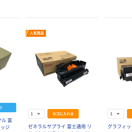
人気商品
）
カゴに入れる
クル 富
ゼネラルサプライ 富士通用 リ
グラフィック 
リッジ