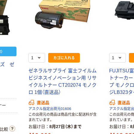
）
カゴに入れる
ーズ ゼ
ゼネラルサプライ 富士フイルム
FUJITS
ビジネスイノベーション用 リサ
トナーカー
イクルトナー CT202074 モノク
プ モノク
ロ 1個（直送品）
ジLB323
直送品
直送品
ナー
アスクル指定出荷元01606
アスクル指定出荷
この出荷元の商品は商品代金に配送料が含
この出荷元の
まれています。
まれています。
お届け日
8月27日（木）まで
お届け日
8
比較