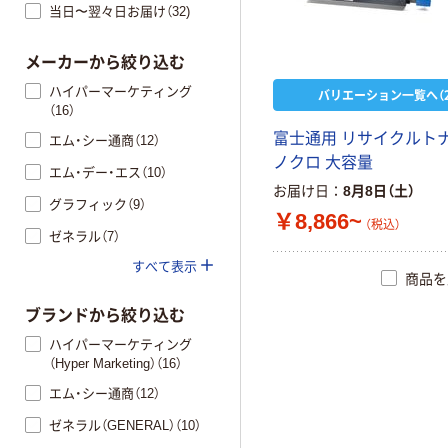
当日〜翌々日お届け（32)
メーカーから絞り込む
ハイパーマーケティング
バリエーション一覧へ（2
（16）
富士通用 リサイクルトナ
エム・シー通商（12）
ノクロ 大容量
エム・デー・エス（10）
お届け日
8月8日（土）
グラフィック（9）
￥8,866~
（税込）
ゼネラル（7）
すべて表示
商品を
ブランドから絞り込む
ハイパーマーケティング
（Hyper Marketing）（16）
エム・シー通商（12）
ゼネラル（GENERAL）（10）