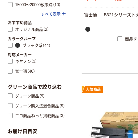
15000～20000枚未満（10）
すべて表示
富士通 LB321シリーズト
おすすめ商品
オリジナル商品（2）
カラーグループ
商品を
ブラック系（44）
対応メーカー
キヤノン（1）
富士通（46）
グリーン商品で絞り込む
人気商品
グリーン商品（9）
グリーン購入法適合商品（9）
エコ商品ねっと掲載商品（3）
お届け日目安