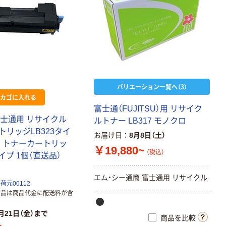
バリエーション一覧へ（3）
カゴに入れる
富士通（FUJITSU）用 リサイク
U富士通用 リサイクル
ルトナー LB317 モノクロ
トリッジLB323タイ
お届け日
8月8日（土）
ロ トナーカートリッ
￥19,880~
（税込）
タイプ 1個（直送品）
エム・シー通商 富士通用 リサイクル
元00112
商品は商品代金に配送料が含
月21日（金）まで
商品を比較