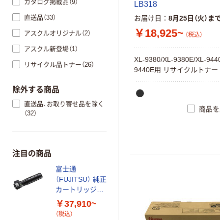
カタログ掲載品（9）
LB318
直送品（33）
お届け日
8月25日（火）ま
￥18,925~
アスクルオリジナル（2）
（税込）
アスクル新登場（1）
XL-9380/XL-9380E/XL-944
リサイクル品トナー（26）
9440E用 リサイクルトナー
除外する商品
直送品、お取り寄せ品を除く
商品を
（32）
注目の商品
富士通
（FUJITSU） 純正
カートリッジ
LB322
￥37,910~
（税込）