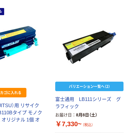
ル
バリエーション一覧へ（2）
カゴに入れる
富士通用 LB111シリーズ グ
JITSU）用 リサイク
ラフィック
B110Bタイプ モノク
お届け日
8月8日（土）
 オリジナル 1個 オ
￥7,330~
（税込）