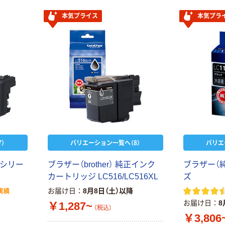
L
本気プライス
本気プラ
ブラザー 純正
インクカートリ
ッジ LC414
￥2,600~
（税込）
ブラザー（純
正） LC3139シ
リーズ
￥4,796~
（税込）
）
バリエーション一覧へ（8）
バリエ
1シリー
ブラザー（brother） 純正インク
ブラザー（純
カートリッジ LC516/LC516XL
ズ
お届け日
8月8日（土）以降
実績
お届け日
8
￥1,287~
（税込）
￥3,806