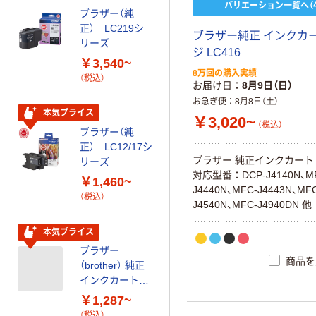
バリエーション一覧へ（4
ブラザー（純
ブラザー（純
正） LC219シ
正） LC111シリ
ブラザー純正 インクカ
リーズ
ーズ
ジ LC416
￥3,540~
￥1,265~
8万回の購入実績
（税込）
（税込）
お届け日
8月9日（日）
お急ぎ便
8月8日（土）
ブラザー（純
本気プライス
￥3,020~
正） LC3129シ
（税込）
ブラザー（純
リーズ
正） LC12/17シ
￥1,830~
ブラザー 純正インクカート
リーズ
（税込）
対応型番：DCP-J4140N、M
￥1,460~
J4440N、MFC-J4443N、MF
（税込）
J4540N、MFC-J4940DN 他
オリジナル
ブラザー（純
本気プライス
正） LC113/115
ブラザー
シリーズ
商品を
（brother） 純正
￥1,617~
インクカートリ
（税込）
ッジ
￥1,287~
LC516/LC516X
（税込）