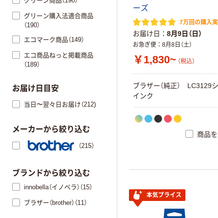
グリーン商品（190）
ーズ
グリーン購入法適合商品
7万回の購入
（190）
お届け日
8月9日（日）
エコマーク商品（149）
お急ぎ便
8月8日（土）
エコ商品ねっと掲載商品
￥1,830~
（税込）
（189）
ブラザー（純正） LC3129
お届け日目安
インク
当日〜翌々日お届け（212)
メーカーから絞り込む
商品を
（215）
ブランドから絞り込む
innobella（イノベラ）（15）
本気プライス
ブラザー（brother）（11）