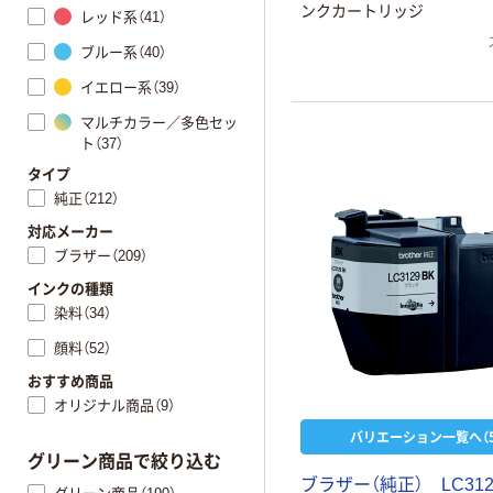
ンクカートリッジ
レッド系（41）
ブルー系（40）
イエロー系（39）
マルチカラー／多色セッ
ト（37）
タイプ
純正（212）
対応メーカー
ブラザー（209）
インクの種類
染料（34）
顔料（52）
おすすめ商品
オリジナル商品（9）
バリエーション一覧へ（5
グリーン商品で絞り込む
ブラザー（純正） LC31