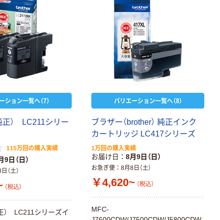
ーション一覧へ（7）
バリエーション一覧へ（8）
正） LC211シリー
ブラザー（brother） 純正インク
カートリッジ LC417シリーズ
115万回の購入実績
1万回の購入実績
お届け日
8月9日（日）
月9日（日）
お急ぎ便
8月8日（土）
8日（土）
￥4,620~
~
（税込）
（税込）
MFC-
） LC211シリーズイ
J7600CDW/J7500CDW/J5800CDW