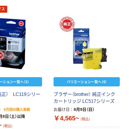
イス
ーション一覧へ（3）
バリエーション一覧へ（4）
正） LC119シリー
ブラザー（brother） 純正インク
カートリッジ LC517シリーズ
お届け日
8月9日（日）
9万回の購入実績
月8日（土）以降
￥4,565~
（税込）
~
（税込）