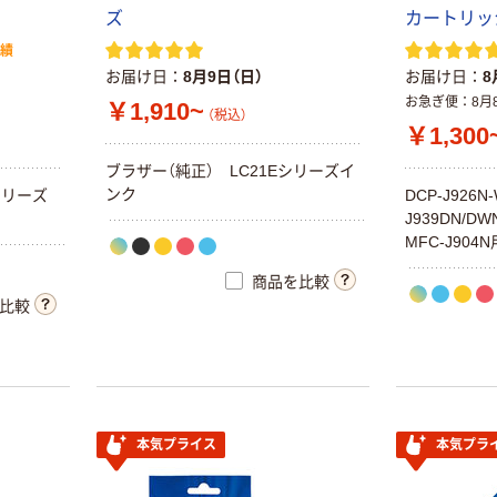
ズ
カートリッジ
実績
お届け日
8月9日（日）
お届け日
8
お急ぎ便
8月
￥1,910~
（税込）
￥1,300
ブラザー（純正） LC21Eシリーズイ
ンク
シリーズ
DCP-J926N-
J939DN/DW
MFC-J904
商品を比較
比較
本気プライス
本気プラ