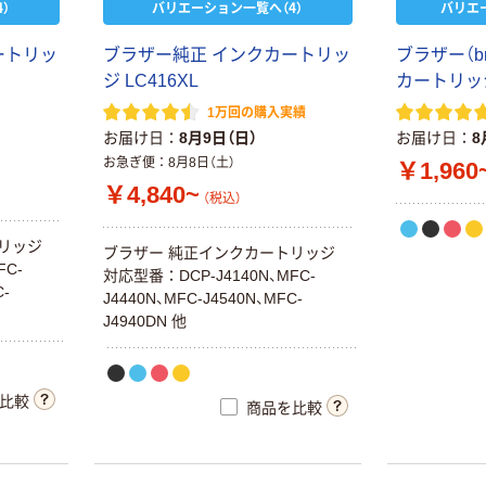
）
バリエーション一覧へ（4）
バリエ
ブラザー（純
正） LC219シ
ートリッ
ブラザー純正 インクカートリッ
ブラザー（br
リーズ
ジ LC416XL
カートリッジ
￥3,540~
1万回の購入実績
（税込）
お届け日
8月9日（日）
お届け日
8
お急ぎ便
8月8日（土）
￥1,960
本気プライス
￥4,840~
（税込）
ブラザー（純
正） LC12/17シ
リッジ
リーズ
ブラザー 純正インクカートリッジ
FC-
対応型番：DCP-J4140N、MFC-
￥1,460~
C-
J4440N、MFC-J4540N、MFC-
（税込）
J4940DN 他
本気プライス
ブラザー
比較
商品を比較
（brother） 純正
インクカートリ
ッジ
￥1,287~
LC516/LC516X
（税込）