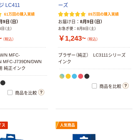
 LC411
ーズ
61万回の購入実績
89万回の購入実績
月9日（日）
お届け日
8月9日（日）
8日（土）
お急ぎ便
8月8日（土）
~
￥1,243~
（税込）
（税込）
W/N MFC-
ブラザー（純正） LC3111シリーズ
N MFC-J739DN/DWN
インク
N用 純正インク
商品を比較
商品を比較
イス
人気商品