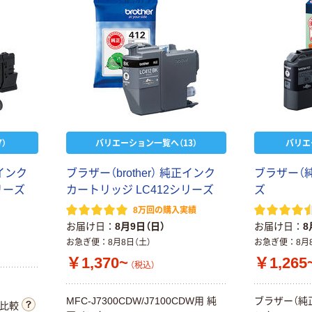
）
バリエーション一覧へ（13）
バリエ
正インク
ブラザー（brother） 純正インク
ブラザー（純
リーズ
カートリッジ LC412シリーズ
ズ
8万回の購入実績
お届け日
8月9日（日）
お届け日
8
お急ぎ便
8月8日（土）
お急ぎ便
8月
￥1,370~
￥1,265
（税込）
MFC-J7300CDW/J7100CDW用 純
ブラザー（純正
比較