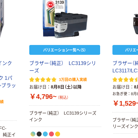
バリエーション一覧へ（5）
バリエ
正インク
ブラザー（純正） LC3139シリ
ブラザー（
ーズ
LC3117/
ク 1パ
3万回の購入実績
+ブラッ
お届け日
8月8日（土）以降
お届け日
8
お急ぎ便
8月
￥4,796~
（税込）
￥1,529
実績
ブラザー（純正） LC3139シリーズ
インク
ブラザー（純正）
リーズイン
FC-
他用 純正イ