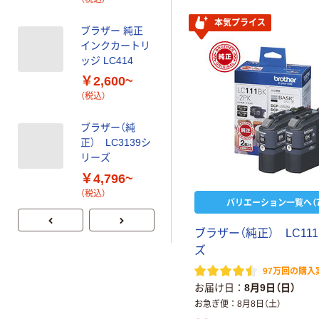
L
本気プライス
ブラザー 純正
インクカートリ
ッジ LC414
￥2,600~
（税込）
ブラザー（純
正） LC3139シ
リーズ
￥4,796~
（税込）
バリエーション一覧へ（7
ブラザー（純正） LC11
ズ
97万回の購入
お届け日
8月9日（日）
お急ぎ便
8月8日（土）