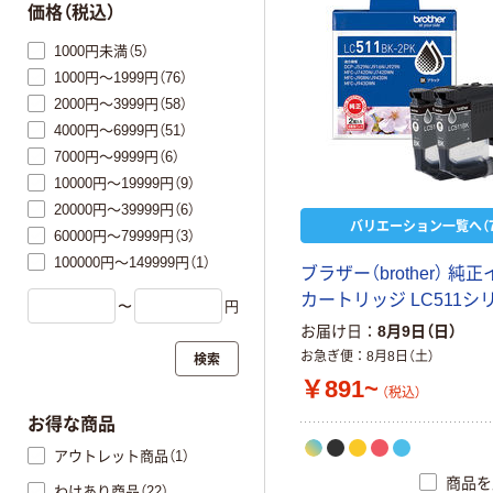
価格（税込）
1000円未満（5）
1000円～1999円（76）
2000円～3999円（58）
4000円～6999円（51）
7000円～9999円（6）
10000円～19999円（9）
20000円～39999円（6）
バリエーション一覧へ（7
60000円～79999円（3）
100000円～149999円（1）
ブラザー（brother） 純
カートリッジ LC511シ
〜
円
お届け日
8月9日（日）
お急ぎ便
8月8日（土）
検索
￥891~
（税込）
お得な商品
アウトレット商品（1）
商品を
わけあり商品（22）