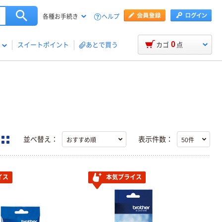
ヘルプ
各種お手続き
0
スイートポイント
あとで買う
カゴ
点
並べ替え：
表示件数：
イス
本気プライス