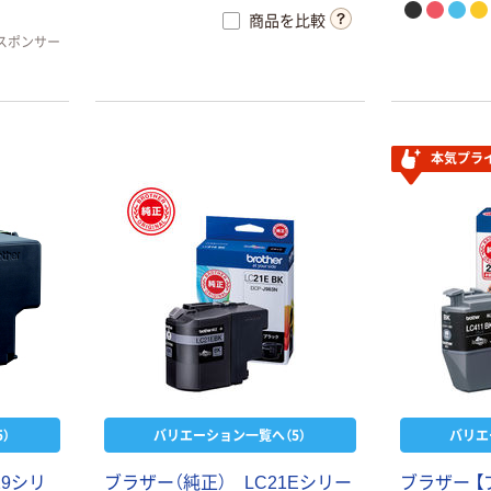
商品を比較
スポンサー
本気プラ
）
バリエーション一覧へ（5）
バリエ
29シリ
ブラザー（純正） LC21Eシリー
ブラザー 