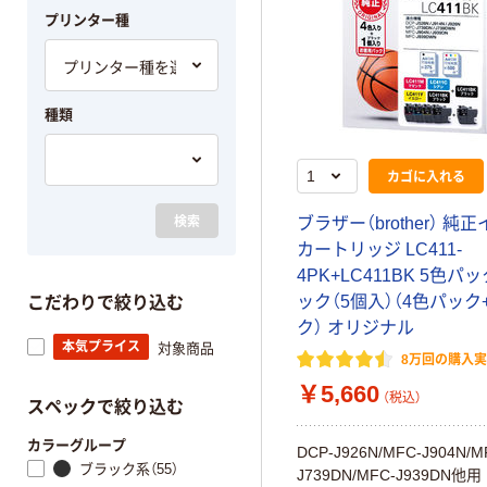
プリンター種
種類
カゴに入れる
検索
ブラザー（brother） 純
カートリッジ LC411-
4PK+LC411BK 5色パッ
ック（5個入）（4色パック
こだわりで絞り込む
ク） オリジナル
本気プライス
対象商品
8万回の購入
￥5,660
（税込）
スペックで絞り込む
カラーグループ
DCP-J926N/MFC-J904N/M
ブラック系（55）
J739DN/MFC-J939DN