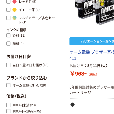
レッド系（5）
イエロー系（4）
マルチカラー／多色セッ
ト（3）
インクの種類
染料（11）
バリエーション一覧へ（6
顔料（4）
オーム電機 ブラザー互
お届け日目安
411
当日〜翌々日お届け（18)
お届け日
8月11日（火）
￥968~
（税込）
ブランドから絞り込む
オーム電機（OHM）（29）
5年間保証対象のブラザー
カートリッジ
価格（税込）
1000円未満（20）
1000円～1999円（5）