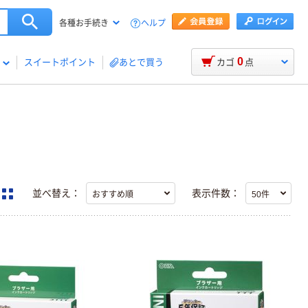
ヘルプ
各種お手続き
0
スイートポイント
あとで買う
カゴ
点
並べ替え：
表示件数：