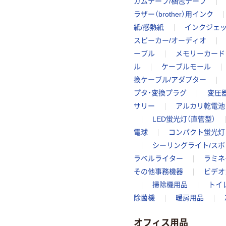
ガムテープ/梱包テープ
ラザー（brother）用インク
紙/感熱紙
インクジェ
スピーカー/オーディオ
ーブル
メモリーカード
ル
ケーブルモール
換ケーブル/アダプター
プタ・変換プラグ
変圧
サリー
アルカリ乾電池
LED蛍光灯（直管型）
電球
コンパクト蛍光灯
シーリングライト/ス
ラベルライター
ラミネ
その他事務機器
ビデオ
掃除機用品
トイ
除菌機
暖房用品
オフィス用品