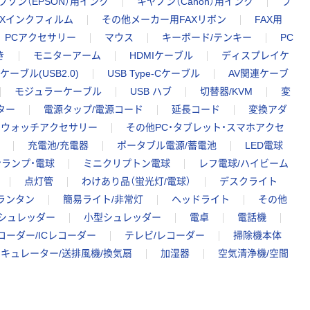
プソン（EPSON）用インク
キヤノン（Canon）用インク
ブ
FAXインクフィルム
その他メーカー用FAXリボン
FAX用
PCアクセサリー
マウス
キーボード/テンキー
PC
き
モニターアーム
HDMIケーブル
ディスプレイケ
Bケーブル(USB2.0)
USB Type-Cケーブル
AV関連ケーブ
モジュラーケーブル
USB ハブ
切替器/KVM
変
ター
電源タップ/電源コード
延長コード
変換アダ
トウォッチアクセサリー
その他PC・タブレット・スマホアクセ
充電池/充電器
ポータブル電源/蓄電池
LED電球
ランプ・電球
ミニクリプトン電球
レフ電球/ハイビーム
点灯管
わけあり品（蛍光灯/電球）
デスクライト
ランタン
簡易ライト/非常灯
ヘッドライト
その他
シュレッダー
小型シュレッダー
電卓
電話機
コーダー/ICレコーダー
テレビ/レコーダー
掃除機本体
キュレーター/送排風機/換気扇
加湿器
空気清浄機/空間