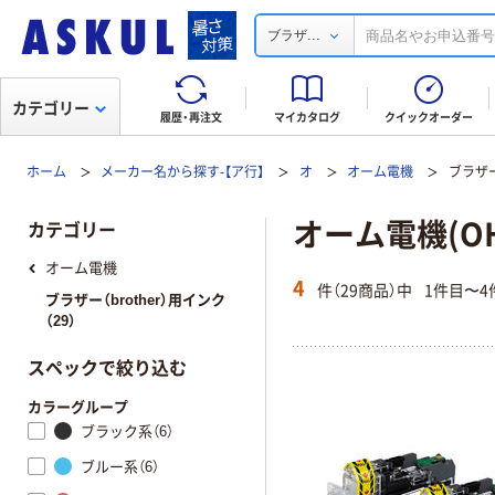
...
ブラザ
カテゴリー
履歴・再注文
マイカタログ
クイックオーダー
ホーム
メーカー名から探す-【ア行】
オ
オーム電機
ブラザー
オーム電機(OH
カテゴリー
オーム電機
4
件（29商品）中
1件目〜4
ブラザー（brother）用インク
（29）
スペックで絞り込む
カラーグループ
ブラック系（6）
ブルー系（6）