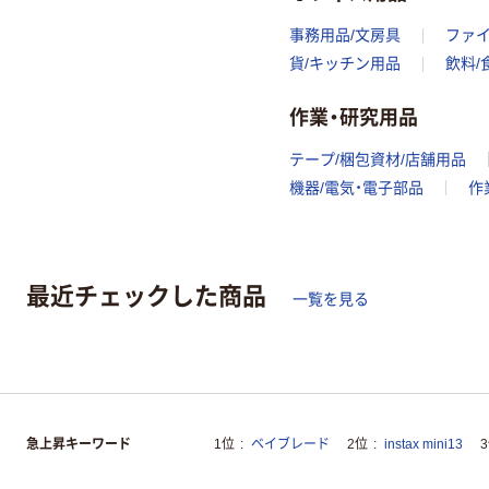
事務用品/文房具
ファ
貨/キッチン用品
飲料/
作業・研究用品
テープ/梱包資材/店舗用品
機器/電気・電子部品
作
最近チェックした商品
一覧を見る
急上昇キーワード
1位
ベイブレード
2位
instax mini13