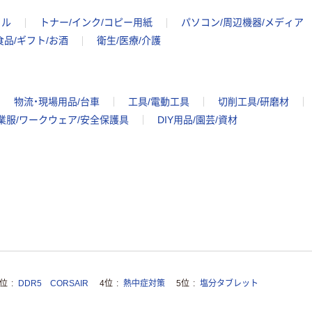
イル
トナー/インク/コピー用紙
パソコン/周辺機器/メディア
食品/ギフト/お酒
衛生/医療/介護
物流・現場用品/台車
工具/電動工具
切削工具/研磨材
業服/ワークウェア/安全保護具
DIY用品/園芸/資材
3位
DDR5 CORSAIR
4位
熱中症対策
5位
塩分タブレット