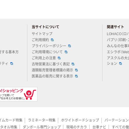
当サイトについて
関連サイト
アスクルについてお気軽にご質問ください
サイトマップ
LOHACO（ロ
ご利用規約
パプリ（印刷・
プライバシーポリシー
みんなの仕事
対する基本方
ご利用環境について
エシラボ（We
ご利用上の注意
アスクルの大
リティ
ション
古物営業法に基づく表記
酒類販売管理者標識の掲示
医薬品の販売に関する表示
イムカード特集
ラミネーター特集
ホワイトボードショップ
パーテーション
タオル特集
ダンボール専門ショップ
現場のチカラ
台車ナビ
すべての働