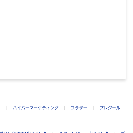
本気プライス
芯あり FSC認
証
アスクル トイ
レのおそうじシ
ート 大王製紙
共同企画 トイ
￥330~
（税込）
レクリーナー
トイレシート
オリジナル
本気プライス
アスクル フラッ
トファイル エコ
ノミータイプ
A4タテ(コクヨ
￥115~
（税込）
製造）
ル
ハイパーマーケティング
ブラザー
プレジール