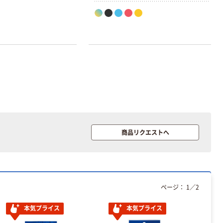
商品リクエストへ
ページ：
1
／
2
本気プライス
本気プライス