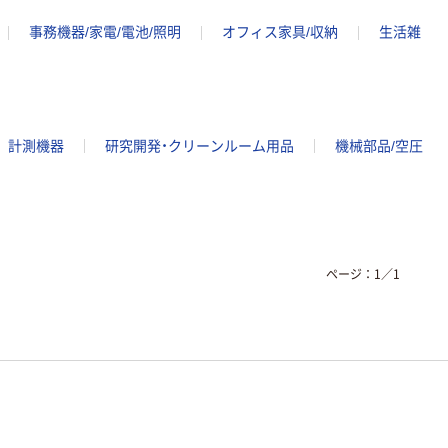
事務機器/家電/電池/照明
オフィス家具/収納
生活雑
計測機器
研究開発・クリーンルーム用品
機械部品/空圧
ページ：
1
／
1