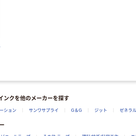
ルオリジナル
富士フイルム
オリジナル
instax mini13
アスクルオリジ
INS MINI 13
ナル ラミネー
￥12,100~
トフィルム A4
（税込）
サイズ
￥458~
（税込）
1
100μ（ミクロン）
本気プライス
本気プライス
大塚製薬工場
ペーパータオル
経口補水液 オー
中判 再生紙
エスワン（OS-1）
100％ 200枚
￥159~
（税込）
FSC認証 シング
￥149~
（税込）
ル 大王製紙共同
）用インクを他のメーカーを探す
企画 オリジナル
ーション
サンワサプライ
G＆G
ジット
ゼネラ
ー