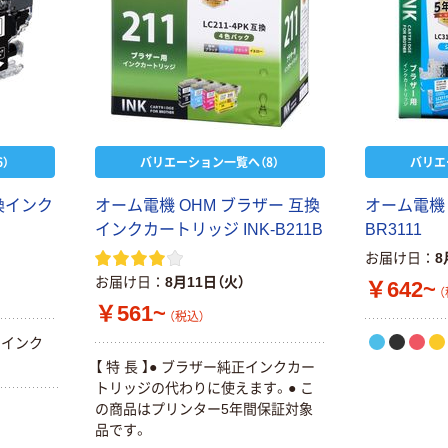
）
バリエーション一覧へ（8）
バリエ
換インク
オーム電機 OHM ブラザー 互換
オーム電機
インクカートリッジ INK-B211B
BR3111
お届け日
8
お届け日
8月11日（火）
￥642~
（
￥561~
（税込）
用インク
【 特 長 】● ブラザー純正インクカー
トリッジの代わりに使えます。● こ
の商品はプリンター5年間保証対象
品です。