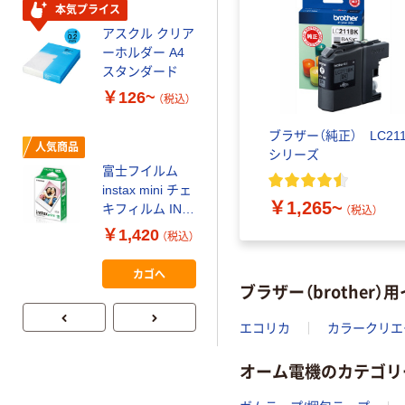
コンパクト ビ
本気プライス
ビッド PEFC認
アスクル クリア
証
オリジナル
ーホルダー A4
コピー用紙 マ
スタンダード
ルチペーパー
￥126~
（税込）
スーパーエコノ
ミー+
￥149~
（税込）
ブラザー（純正） LC21
人気商品
シリーズ
富士フイルム
本気プライス
instax mini チェ
【ガムテープ】ア
￥1,265~
キフィルム INS
（税込）
スクル 現場のチ
MINI JP1 1パッ
￥1,420
（税込）
カラ 厚さ
ク（10枚入り）
0.22mm 布テー
￥145~
（税込）
カゴへ
プ
ブラザー（brother
エコリカ
カラークリエ
オーム電機のカテゴリ