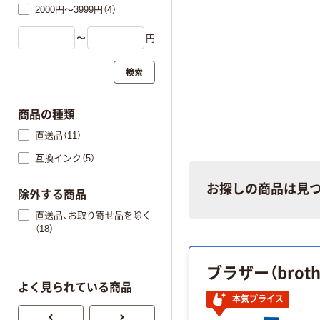
2000円～3999円（4）
〜
円
検索
商品の種類
直送品（11）
互換インク（5）
お探しの商品は見
除外する商品
直送品、お取り寄せ品を除く
（18）
ブラザー（brot
よく見られている商品
本気プライス