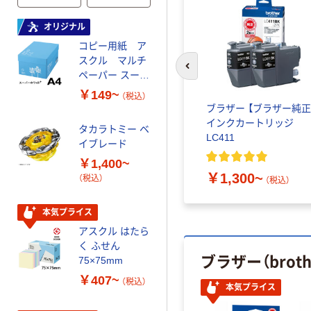
オリジナル
オリジナル
コピー用紙 ア
ゴミ袋 エコノミ
スクル マルチ
ータイプ 乳白半
前のスライドへ
ペーパー スーパ
透明 高密度タイ
ーホワイト+
プ 詰替用 バイ
￥149~
￥616~
（税込）
（税込）
オマス素材10％
ョン ブ
ブラザー純正 インクカー
ブラザー 【ブラザー純正
配合
 LC411
トリッジ LC416XL
インクカートリッジ
タカラトミー ベ
オリジナル
LC411
イブレード
乾電池 単3
￥4,840~
￥1,400~
形 アルカリ乾
（税込）
￥1,300~
（税込）
電池 北欧パッ
（税込）
ケージ アスク
￥140~
（税込）
ルオリジナル
本気プライス
アスクル はたら
本気プライス
く ふせん
ブラザー（bro
ティッシュペー
75×75mm
パー ボックス
￥407~
（税込）
150組 5箱入 ア
本気プライス
スクル スマート
￥328~
（税込）