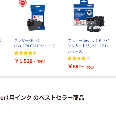
本気プライス
オリジナル
アスクル はたら
アスクル 「現場
く ふせん
のチカラ」 養生
50×15mm
テープ
￥386~
￥358~
（税込）
（税込）
】
ブラザー（純正）
ブラザー（brother） 純正イ
LC3117/LC3119シリーズ
ンクカートリッジ LC511
本気プライス
オリジナル
シリーズ
トイレットペー
サントリー 伊右
￥1,529~
パー ダブル60
衛門 「お茶、どう
（税込）
￥891~
ｍ 再生紙
ぞ。」 緑茶
（税込）
100% 6ロール
￥460~
￥528~
（税込）
（税込）
リサイクル100
芯あり FSC認
証
オリジナル
オリジナル
ther）用インク のベストセラー商品
乾電池 単4
アスクル プラス
形 アルカリ乾
チックグローブ
電池 北欧パッ
粉なし（パウダ
ケージ アスク
ーフリー）
￥140~
￥398~
（税込）
（税込）