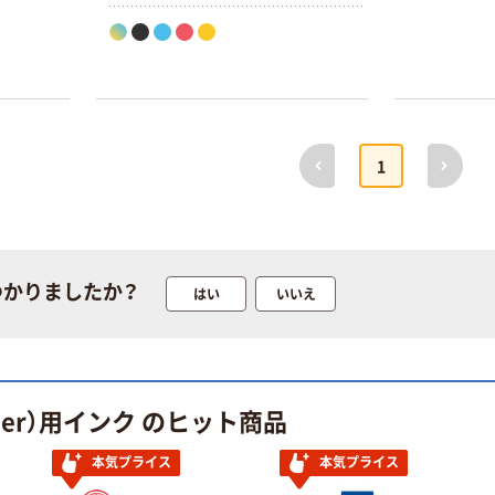
前へ
次へ
1
つかりましたか？
はい
いいえ
her）用インク のヒット商品
本気プライス
本気プライス