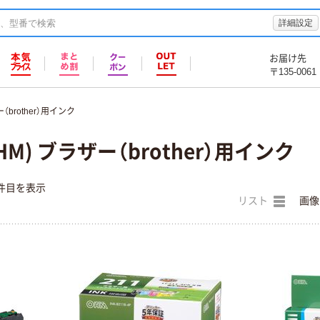
詳細設定
お届け先
〒135-0061
（brother）用インク
M) ブラザー（brother）用インク
件目を表示
リスト
画像