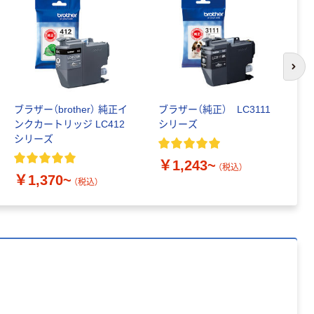
本気プライス
本気プライス
アスクル はたら
キングジム テプ
く ふせん 付箋
ラ TEPRA
次の
75×25mm
PRO【純正】テー
プ 白ラベル
￥377~
￥914~
（税込）
（税込）
12mm幅 （黒文
ブラザー（brother） 純正イ
ブラザー（純正） LC3111
カ
字）
ンクカートリッジ LC412
シリーズ
ラ
富士フイルム チ
本気プライス
シリーズ
ン
ェキ専用フィル
ニチバン セロテ
BL
ム INSTAX MINI
￥1,243~
ープ 大巻
対
（税込）
WW2
￥1,370~
￥
￥1,580~
（税込）
￥124~
（税込）
（税込）
本気プライス
本気プライス
アスクル セロハ
トイレットペー
ンテープ
パー シングル
120ｍ 再生紙
￥216~
（税込）
100% 6ロール
￥470~
（税込）
リサイクル100