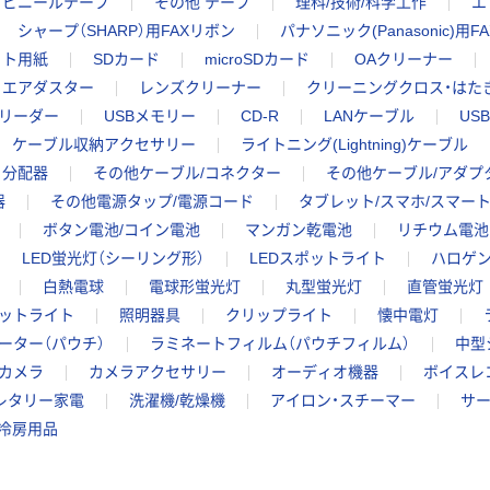
ビニールテープ
その他 テープ
理科/技術/科学工作
エ
シャープ（SHARP）用FAXリボン
パナソニック(Panasonic)用
ット用紙
SDカード
microSDカード
OAクリーナー
エアダスター
レンズクリーナー
クリーニングクロス・はた
リーダー
USBメモリー
CD-R
LANケーブル
US
ケーブル収納アクセサリー
ライトニング(Lightning)ケーブル
分配器
その他ケーブル/コネクター
その他ケーブル/アダプ
器
その他電源タップ/電源コード
タブレット/スマホ/スマー
ボタン電池/コイン電池
マンガン乾電池
リチウム電池
LED蛍光灯（シーリング形）
LEDスポットライト
ハロゲン
白熱電球
電球形蛍光灯
丸型蛍光灯
直管蛍光灯
ポットライト
照明器具
クリップライト
懐中電灯
ーター（パウチ）
ラミネートフィルム（パウチフィルム）
中型
カメラ
カメラアクセサリー
オーディオ機器
ボイスレ
レタリー家電
洗濯機/乾燥機
アイロン・スチーマー
サー
冷房用品