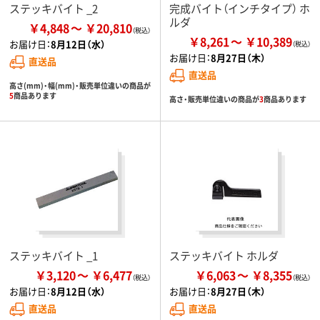
ステッキバイト _2
完成バイト（インチタイプ） ホ
ルダ
￥4,848
￥20,810
￥8,261
￥10,389
お届け日：
8月12日（水）
お届け日：
8月27日（木）
直送品
直送品
高さ(mm)・幅(mm)・販売単位違いの商品が
5
商品あります
高さ・販売単位違いの商品が
3
商品あります
ステッキバイト _1
ステッキバイト ホルダ
￥3,120
￥6,477
￥6,063
￥8,355
お届け日：
8月12日（水）
お届け日：
8月27日（木）
直送品
直送品