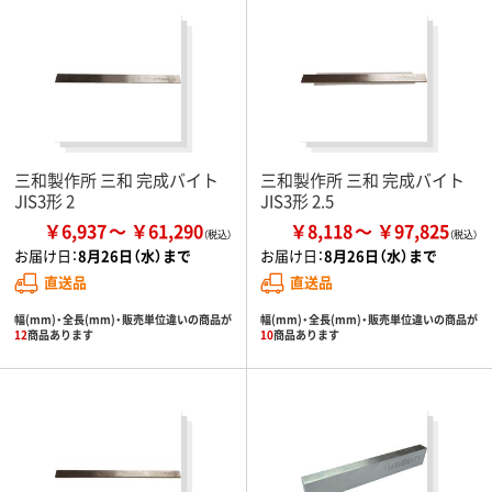
三和製作所 三和 完成バイト
三和製作所 三和 完成バイト
JIS3形 2
JIS3形 2.5
￥6,937
￥61,290
￥8,118
￥97,825
お届け日：
8月26日（水）まで
お届け日：
8月26日（水）まで
直送品
直送品
幅(mm)・全長(mm)・販売単位違いの商品が
幅(mm)・全長(mm)・販売単位違いの商品が
12
商品あります
10
商品あります