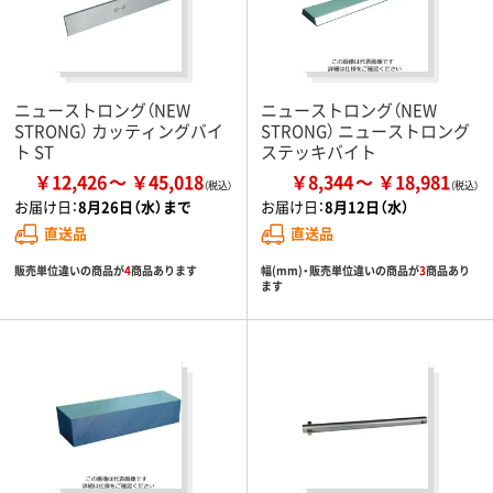
ニューストロング（NEW
ニューストロング（NEW
STRONG） カッティングバイ
STRONG） ニューストロング
ト ST
ステッキバイト
￥12,426
￥45,018
￥8,344
￥18,981
お届け日：
8月26日（水）まで
お届け日：
8月12日（水）
直送品
直送品
販売単位違いの商品が
4
商品あります
幅(mm)・販売単位違いの商品が
3
商品あり
ます