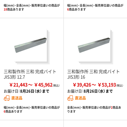
幅(mm)・全長(mm)・販売単位違いの商品が
幅(mm)・全長(mm)・販売単位違いの商品が
18
商品あります
6
商品あります
三和製作所 三和 完成バイト
三和製作所 三和 完成バイト
JIS3形 12.7
JIS3形 16
￥21,443
￥45,962
￥39,426
￥53,193
お届け日：
8月26日（水）まで
お届け日：
8月26日（水）まで
直送品
直送品
幅(mm)・全長(mm)・販売単位違いの商品が
全長(mm)・販売単位違いの商品が
2
商品あ
6
商品あります
ります