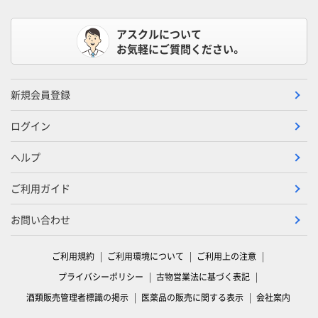
アスクルについて
お気軽にご質問ください。
新規会員登録
ログイン
ヘルプ
ご利用ガイド
お問い合わせ
ご利用規約
ご利用環境について
ご利用上の注意
プライバシーポリシー
古物営業法に基づく表記
酒類販売管理者標識の掲示
医薬品の販売に関する表示
会社案内