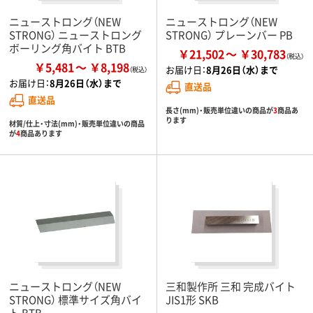
ニューストロング（NEW
ニューストロング（NEW
STRONG） ニューストロング
STRONG） プレーンバー PB
ボーリング角バイト BTB
￥21,502
￥30,783
￥5,481
￥8,198
お届け日：
8月26日（水）まで
お届け日：
8月26日（水）まで
直送品
直送品
長さ(mm)・販売単位違いの商品が
3
商品あ
ります
材質/仕上・寸法(mm)・販売単位違いの商品
が
4
商品あります
ニューストロング（NEW
三和製作所 三和 完成バイト
STRONG） 標準サイズ角バイ
JIS1形 SKB
ト BTB