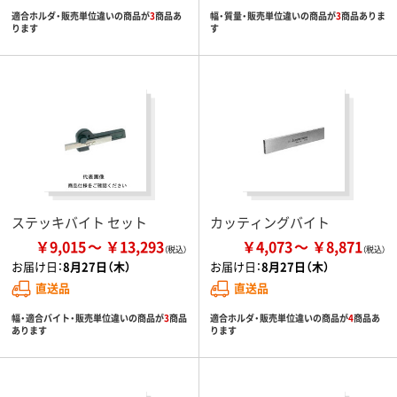
適合ホルダ・販売単位違いの商品が
3
商品あ
幅・質量・販売単位違いの商品が
3
商品ありま
ります
す
ステッキバイト セット
カッティングバイト
￥9,015
￥13,293
￥4,073
￥8,871
お届け日：
8月27日（木）
お届け日：
8月27日（木）
直送品
直送品
幅・適合バイト・販売単位違いの商品が
3
商品
適合ホルダ・販売単位違いの商品が
4
商品あ
あります
ります