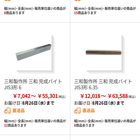
幅(mm)・全長(mm)・販売単位違いの商品が
幅(mm)・全長(mm)・販売単位違いの商品が
8
商品あります
15
商品あります
三和製作所 三和 完成バイト
三和製作所 三和 完成バイト
JIS3形 6
JIS3形 6.35
￥7,042
￥55,301
￥12,018
￥63,588
お届け日：
8月26日（水）まで
お届け日：
8月26日（水）まで
直送品
直送品
幅(mm)・全長(mm)・販売単位違いの商品が
幅(mm)・全長(mm)・販売単位違いの商品が
22
商品あります
8
商品あります