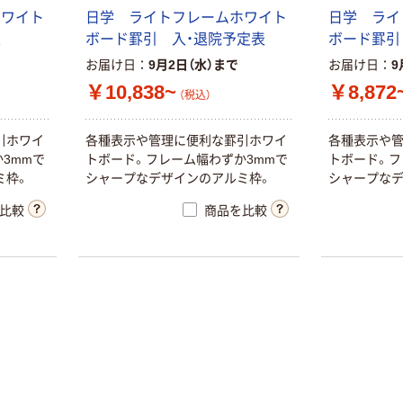
ホワイト
日学 ライトフレームホワイト
日学 ライ
表
ボード罫引 入・退院予定表
ボード罫引
お届け日
9月2日（水）まで
お届け日
9
￥10,838~
￥8,872
（税込）
引ホワイ
各種表示や管理に便利な罫引ホワイ
各種表示や
3mmで
トボード。フレーム幅わずか3mmで
トボード。フ
ミ枠。
シャープなデザインのアルミ枠。
シャープなデ
比較
商品を比較