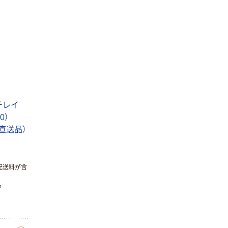
チレイ
0）
2（直送品）
配送料が含
で