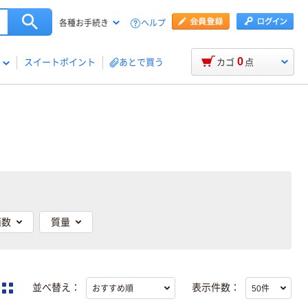
ヘルプ
各種お手続き
0
スイートポイント
あとで買う
カゴ
点
面数
質量
並べ替え：
表示件数：