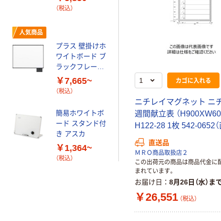
（税込）
人気商品
プラス 壁掛けホ
ワイトボード ブ
ラックフレーム
ボックス付
カゴに入れる
￥7,665~
（税込）
ニチレイマグネット ニ
簡易ホワイトボ
週間献立表 （H900XW60
ード スタンド付
H122-28 1枚 542-065
き アスカ
直送品
￥1,364~
ＭＲＯ商品取扱店２
（税込）
この出荷元の商品は商品代金に
まれています。
お届け日
8月26日（水）ま
￥26,551
（税込）