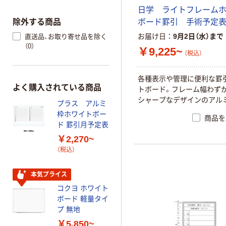
日学 ライトフレーム
ボード罫引 手術予定
除外する商品
お届け日
9月2日（水）まで
直送品、お取り寄せ品を除く
（0）
￥9,225~
（税込）
各種表示や管理に便利な罫
よく購入されている商品
トボード。フレーム幅わずか
シャープなデザインのアル
プラス アルミ
枠ホワイトボー
商品を
ド 罫引月予定表
￥2,270~
（税込）
本気プライス
コクヨ ホワイト
ボード 軽量タイ
プ 無地
￥5,850~