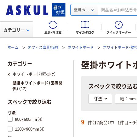
...
壁掛ホ
カテゴリー
履歴・再注文
マイカタログ
クイックオーダー
ホーム
オフィス家具/収納
ホワイトボード
ホワイトボード（壁掛
壁掛ホワイト
カテゴリー
ホワイトボード（壁掛け）
壁掛ホワイトボード（医療関
スペックで絞り込
係）（17）
寸法
幅：mm
スペックで絞り込む
寸法
900×600mm（4）
9
件（17商品）中
1件目〜9
1200×900mm（4）