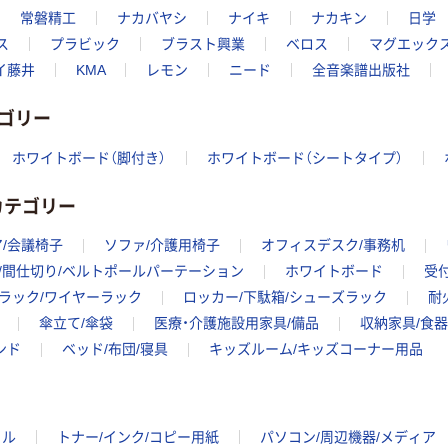
常磐精工
ナカバヤシ
ナイキ
ナカキン
日学
ス
プラビック
ブラスト興業
ベロス
マグエック
イ藤井
KMA
レモン
ニード
全音楽譜出版社
ゴリー
ホワイトボード（脚付き）
ホワイトボード（シートタイプ）
カテゴリー
/会議椅子
ソファ/介護用椅子
オフィスデスク/事務机
/間仕切り/ベルトポールパーテーション
ホワイトボード
受
ラック/ワイヤーラック
ロッカー/下駄箱/シューズラック
耐
傘立て/傘袋
医療・介護施設用家具/備品
収納家具/食器
ンド
ベッド/布団/寝具
キッズルーム/キッズコーナー用品
イル
トナー/インク/コピー用紙
パソコン/周辺機器/メディア