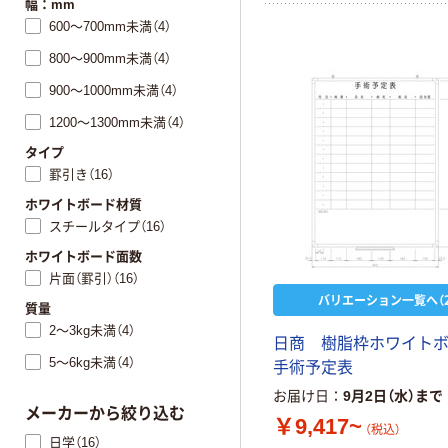
幅：mm
600～700mm未満（4）
800～900mm未満（4）
900～1000mm未満（4）
1200～1300mm未満（4）
タイプ
罫引き（16）
ホワイトボード材質
スチールタイプ（16）
ホワイトボード面数
片面（罫引）（16）
バリエーション一覧へ（2
質量
2～3kg未満（4）
日商 樹脂枠ホワイト
5～6kg未満（4）
手術予定表
お届け日
9月2日（水）まで
メーカーから絞り込む
￥9,417~
（税込）
日学（16）