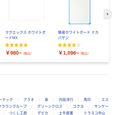
次の
マグエックス ホワイトボ
簡易ホワイトボード ナカ
プ
ードMX
バヤシ
ト
￥980~
￥1,096~
￥
（税込）
（税込）
ーテック
アラオ
泉
内田洋行
馬印
エス
クラウングループ
グリーンクロス
コクヨ
サンケー
つくし工房
デビカ
土牛産業
トラスコ中山