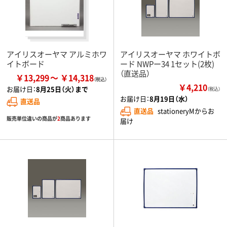
アイリスオーヤマ アルミホワ
アイリスオーヤマ ホワイトボ
イトボード
ード NWPー34 1セット(2枚)
（直送品）
￥13,299
￥14,318
￥4,210
お届け日：
8月25日（火）まで
（税込）
お届け日：
8月19日（水）
直送品
直送品
stationeryMからお
販売単位違いの商品が
2
商品あります
届け