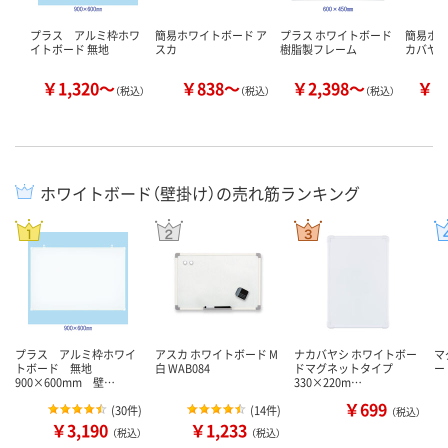
プラス アルミ枠ホワ
簡易ホワイトボード ア
プラス ホワイトボード
簡易ホワ
イトボード 無地
スカ
樹脂製フレーム
カバヤ
￥1,320～
￥838～
￥2,398～
￥1
（税込）
（税込）
（税込）
ホワイトボード（壁掛け）の売れ筋ランキング
プラス アルミ枠ホワイ
アスカ ホワイトボード M
ナカバヤシ ホワイトボー
マ
トボード 無地
白 WAB084
ドマグネットタイプ
ー
900×600mm 壁…
330×220m…
￥699
(
30件
)
(
14件
)
（税込）
￥3,190
￥1,233
（税込）
（税込）