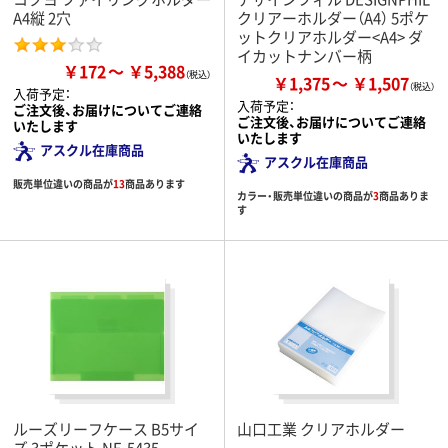
A4縦 2穴
クリアーホルダー（A4） 5ポケ
ットクリアホルダー<A4> ダ
イカットナンバー柄
￥172
￥5,388
￥1,375
￥1,507
入荷予定：
入荷予定：
ご注文後、お届けについてご連絡
ご注文後、お届けについてご連絡
いたします
いたします
アスクル在庫商品
アスクル在庫商品
販売単位違いの商品が
13
商品あります
カラー・販売単位違いの商品が
3
商品ありま
す
ルーズリーフケース B5サイ
山口工業 クリアホルダー
ズ 3ポケット NE-5435