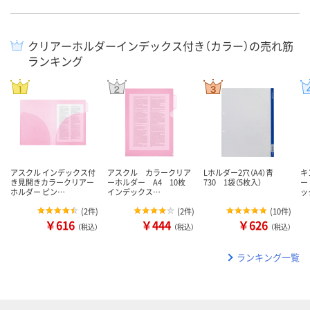
クリアーホルダーインデックス付き（カラー）の売れ筋
ランキング
アスクル インデックス付
アスクル カラークリア
Lホルダー2穴（A4）青
キ
き見開きカラークリアー
ーホルダー A4 10枚
730 1袋（5枚入）
ー
ホルダー ピン…
インデックス…
ッ
(
2件
)
(
2件
)
(
10件
)
￥616
￥444
￥626
（税込）
（税込）
（税込）
ランキング一覧