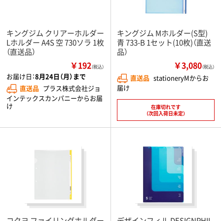
キングジム クリアーホルダー
キングジム Mホルダー(S型)
Lホルダー A4S 空 730ソラ 1枚
青 733-B 1セット(10枚)（直送
（直送品）
品）
￥192
￥3,080
（税込）
（税込）
お届け日：
8月24日（月）まで
直送品
stationeryMからお
届け
直送品
プラス株式会社ジョ
インテックスカンパニーからお届
け
在庫切れです
（次回入荷日未定）
コクヨ ファイリングホルダー
デザインフィル DESIGNPHIL