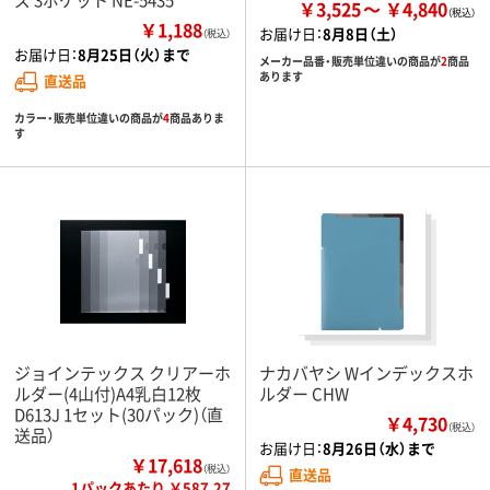
￥3,525
￥4,840
￥1,188
お届け日：
8月8日（土）
（税込）
お届け日：
8月25日（火）まで
メーカー品番・販売単位違いの商品が
2
商品
あります
直送品
カラー・販売単位違いの商品が
4
商品ありま
す
ジョインテックス クリアーホ
ナカバヤシ Wインデックスホ
ルダー(4山付)A4乳白12枚
ルダー CHW
D613J 1セット(30パック)（直
￥4,730
（税込）
送品）
お届け日：
8月26日（水）まで
￥17,618
（税込）
直送品
1パックあたり ￥587.27