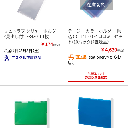
リヒトラブ クリヤーホルダー
テージー カラーホルダー 色
<見出し付> F3430-1 1枚
込 CC-141-00 イロコミ 1セッ
ト(10パック)（直送品）
￥174
（税込）
￥4,620
お届け日：
8月8日（土）
（税込）
直送品
stationeryMからお
アスクル在庫商品
届け
在庫切れです
（次回入荷日未定）