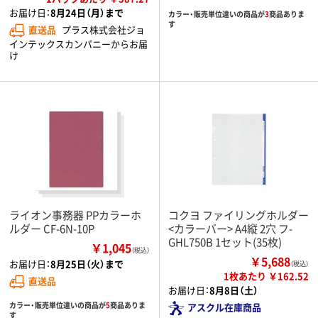
お届け日：
8月24日（月）まで
カラー・販売単位違いの商品が
3
商品ありま
す
直送品
プラス株式会社ジョ
インテックスカンパニーからお届
け
ライオン事務器 PPカラーホ
コクヨ ファイリングホルダー
ルダー CF-6N-10P
<カラーバー> A4縦 2穴 フ-
GHL750B 1セット(35枚)
￥1,045
（税込）
￥5,688
お届け日：
8月25日（火）まで
（税込）
1枚あたり ￥162.52
直送品
お届け日：
8月8日（土）
カラー・販売単位違いの商品が
5
商品ありま
アスクル在庫商品
す