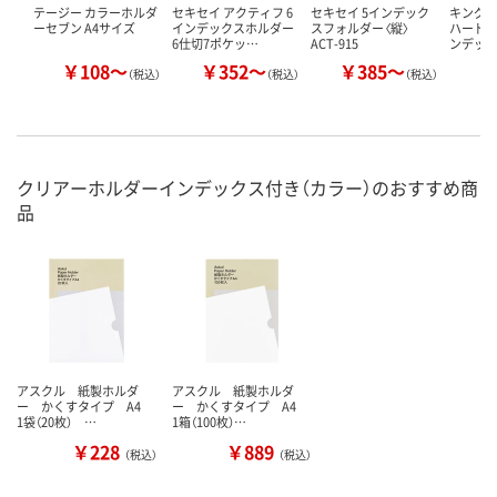
テージー カラーホルダ
セキセイ アクティフ 6
セキセイ 5インデック
キング
ーセブン A4サイズ
インデックスホルダー
スフォルダー〈縦〉
ハードホ
6仕切7ポケッ…
ACT-915
ンデック
￥108～
￥352～
￥385～
￥
（税込）
（税込）
（税込）
クリアーホルダーインデックス付き（カラー）のおすすめ商
品
アスクル 紙製ホルダ
アスクル 紙製ホルダ
ー かくすタイプ A4
ー かくすタイプ A4
1袋（20枚） …
1箱（100枚）…
￥228
￥889
（税込）
（税込）