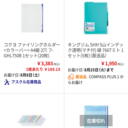
コクヨ ファイリングホルダー
キングジム SHH 5山インデッ
<カラーバー> A4縦 2穴 フ-
ク透明(マチ付) 緑 766Tミト 1
GHL750B 1セット(20枚)
セット(5枚)（直送品）
￥3,383
￥1,950
（税込）
（税込）
1枚あたり ￥169.15
お届け日：
8月25日（火）まで
お届け日：
8月8日（土）
直送品
COMPASS PLUS１か
アスクル在庫商品
らお届け