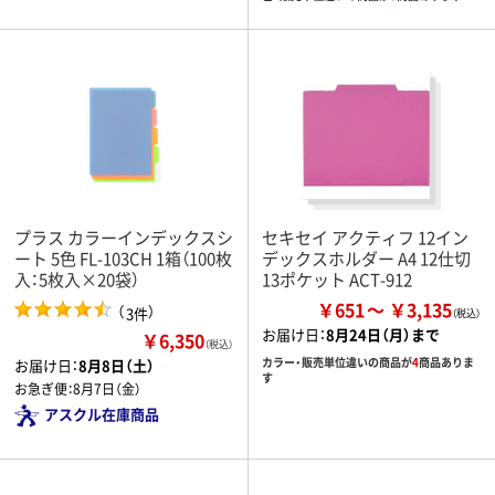
プラス カラーインデックスシ
セキセイ アクティフ 12イン
ート 5色 FL-103CH 1箱（100枚
デックスホルダー A4 12仕切
入：5枚入×20袋）
13ポケット ACT-912
￥651
￥3,135
（
）
3件
お届け日：
8月24日（月）まで
￥6,350
（税込）
カラー・販売単位違いの商品が
4
商品ありま
お届け日：
8月8日（土）
す
お急ぎ便：
8月7日（金）
アスクル在庫商品