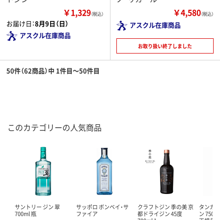
￥1,329
￥4,580
（税込）
（税込）
お届け日：
8月9日（日）
アスクル在庫商品
アスクル在庫商品
お取り扱い終了しました
50件（62商品）中 1件目～50件目
このカテゴリーの人気商品
サントリー ジン 翠
サッポロ ボンベイ・サ
クラフトジン 季の美 京
タンカレ
700ml 瓶
ファイア
都ドライジン 45度
ン 750