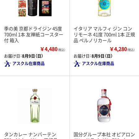
季の美 京都ドライジン 45度
イタリア マルフィ ジン コン
700ml 1本 友禅紙コースター
リモーネ 41度 700ml 1本 正規
付 箱入
品 ペルノリカール
￥4,480
￥4,280
（税込）
（税込）
お届け日：
8月9日（日）
お届け日：
8月9日（日）
アスクル在庫商品
アスクル在庫商品
タンカレー ナンバーテン
国分グループ本社 オピアロン