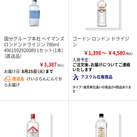
国分グループ本社 ヘイマンズ
ゴードン ロンドン ドライジ
ロンドンドライジン 700ml
ン
4901592920089 1セット(1本)
￥1,398
￥4,580
（直送品）
入荷予定：
￥3,387
ご注文後、お届けについてご連絡
（税込）
いたします
お届け日：
8月25日（火）まで
アスクル在庫商品
直送品
けいぷらんにんぐか
らお届け
タイプ・販売単位違いの商品が
4
商品ありま
す