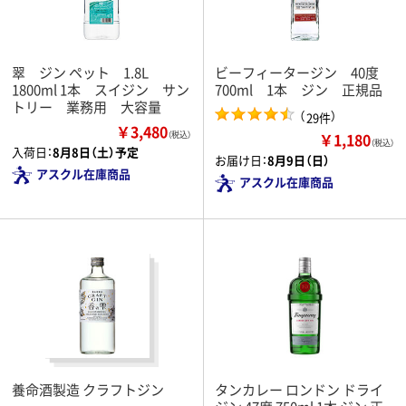
翠 ジン ペット 1.8L
ビーフィータージン 40度
1800ml 1本 スイジン サン
700ml 1本 ジン 正規品
トリー 業務用 大容量
（
）
29件
￥3,480
￥1,180
（税込）
（税込）
入荷日：
8月8日（土）予定
お届け日：
8月9日（日）
アスクル在庫商品
アスクル在庫商品
養命酒製造 クラフトジン
タンカレー ロンドン ドライ