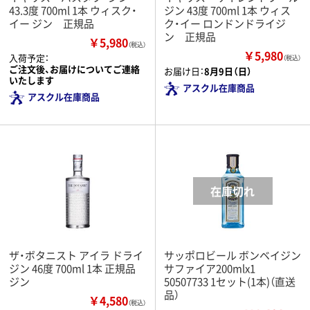
43.3度 700ml 1本 ウィスク・
ジン 43度 700ml 1本 ウィス
イー ジン 正規品
ク・イー ロンドンドライジ
ン 正規品
￥5,980
（税込）
￥5,980
入荷予定：
（税込）
ご注文後、お届けについてご連絡
お届け日：
8月9日（日）
いたします
アスクル在庫商品
アスクル在庫商品
ザ・ボタニスト アイラ ドライ
サッポロビール ボンベイジン
ジン 46度 700ml 1本 正規品
サファイア200mlx1
ジン
50507733 1セット(1本)（直送
品）
￥4,580
（税込）