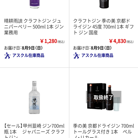
晴耕雨讀 クラフトジン ジュ
クラフトジン 季の美 京都ド
ニパーベリー 500ml 1本 ジン
ライジン 45度 700ml 1本 ギフ
業務用
ト ジン 国産
￥1,280
￥4,830
（税込）
（税込）
お届け日：
8月9日（日）
お届け日：
8月9日（日）
アスクル在庫商品
アスクル在庫商品
【セール】甲州韮崎 ジン700ml
季の美 京都ドライジン 700ml
瓶 1本 ジャパニーズ クラフ
トールグラス付き 1本 ペル
トジン
ノ・リカール