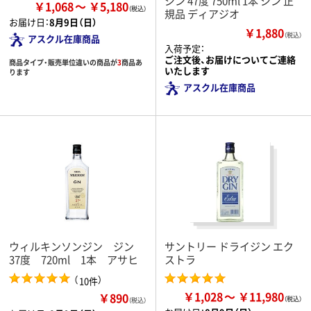
ジン 47度 750ml 1本 ジン 正
￥1,068
￥5,180
規品 ディアジオ
お届け日：
8月9日（日）
￥1,880
（税込）
アスクル在庫商品
入荷予定：
ご注文後、お届けについてご連絡
商品タイプ・販売単位違いの商品が
3
商品あ
いたします
ります
アスクル在庫商品
ウィルキンソンジン ジン
サントリー ドライジン エク
37度 720ml 1本 アサヒ
ストラ
（
）
10件
￥1,028
￥11,980
￥890
（税込）