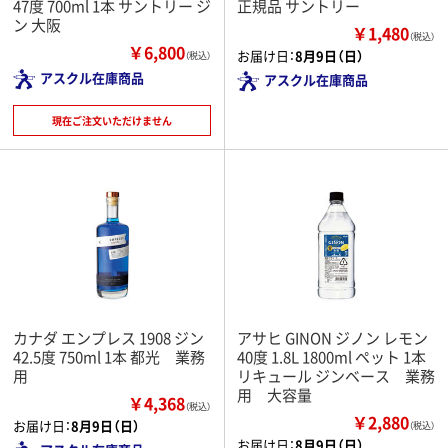
47度 700ml 1本 サントリー ジ
正規品 サントリー
ン 大阪
￥1,480
（税込）
￥6,800
お届け日：
8月9日（日）
（税込）
アスクル在庫商品
アスクル在庫商品
現在ご注文いただけません
カナダ エンプレス 1908 ジン
アサヒ GINON ジノン レモン
42.5度 750ml 1本 都光 業務
40度 1.8L 1800ml ペット 1本
用
リキュール ジンベース 業務
用 大容量
￥4,368
（税込）
￥2,880
お届け日：
8月9日（日）
（税込）
お届け日：
8月9日（日）