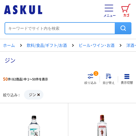
カゴ
メニュー
ホーム
飲料/食品/ギフト/お酒
ビール・ワイン・お酒
洋酒
ジン
1
50
件（62商品）中 1～50件を表示
表示切替
絞り込み
並び替え
ジン
絞り込み