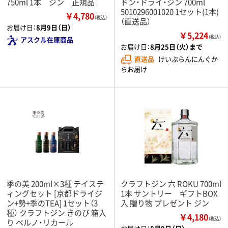
750ml 1本 ジン 正規品
ドン・ドライ・ジン 700ml
5010296001020 1セット(1本)
￥4,780
（税込）
（直送品）
お届け日：
8月9日（日）
￥5,224
（税込）
アスクル在庫商品
お届け日：
8月25日（火）まで
直送品
けいぷらんにんぐか
らお届け
季の美 200ml×3種 テイステ
クラフトジン 六 ROKU 700ml
ィングセット [京都ドライジ
1本 サントリー ギフトBOX
ン+勢+季のTEA] 1セット（3
入 贈り物 プレゼント ジン
種） クラフトジン きのび 箱入
￥4,180
（税込）
り ペルノ・リカール