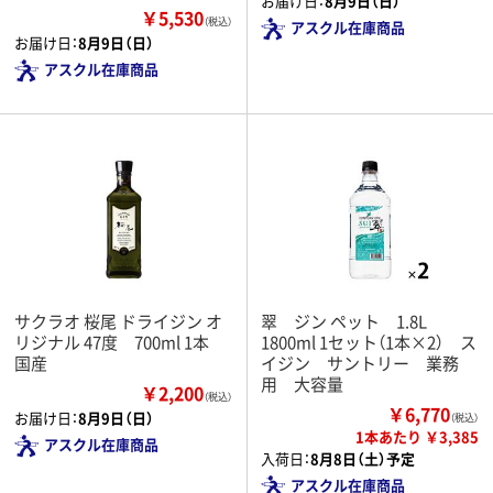
お届け日：
8月9日（日）
￥5,530
（税込）
アスクル在庫商品
お届け日：
8月9日（日）
アスクル在庫商品
サクラオ 桜尾 ドライジン オ
翠 ジン ペット 1.8L
リジナル 47度 700ml 1本
1800ml 1セット（1本×2） ス
国産
イジン サントリー 業務
用 大容量
￥2,200
（税込）
￥6,770
お届け日：
8月9日（日）
（税込）
1本あたり ￥3,385
アスクル在庫商品
入荷日：
8月8日（土）予定
アスクル在庫商品