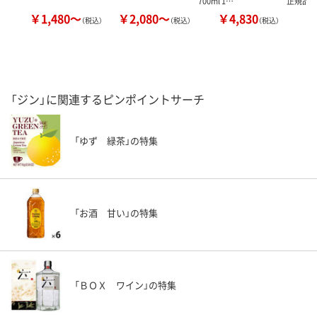
700ml 1…
正規品
￥1,480～
￥2,080～
￥4,830
￥
（税込）
（税込）
（税込）
「ジン」に関連するピンポイントサーチ
「ゆず 緑茶」の特集
「お酒 甘い」の特集
「ＢＯＸ ワイン」の特集